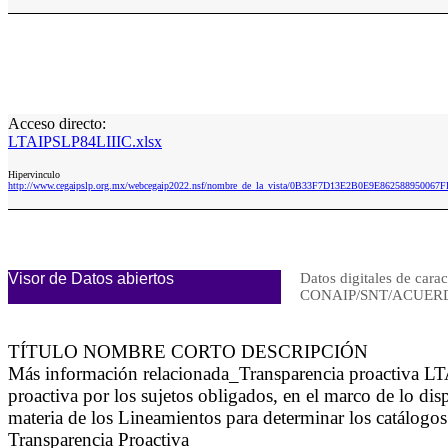
Acceso directo:
LTAIPSLP84LIIIC.xlsx
Hipervinculo
http://www.cegaipslp.org.mx/webcegaip2022.nsf/nombre_de_la_vista/0B33F7D13E2B0E9E862588950067F
Visor de Datos abiertos
Datos digitales de carac
CONAIP/SNT/ACUERD
TÍTULO NOMBRE CORTO DESCRIPCIÓN
Más información relacionada_Transparencia proactiva LT
proactiva por los sujetos obligados, en el marco de lo di
materia de los Lineamientos para determinar los catálogos
Transparencia Proactiva