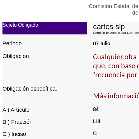
Comisión Estatal de
de
Sujeto Obligado
cartes slp
Centro de las Artes de San Luis Poto
Periodo
07 Julio
Obligación
Cualquier otra
que, con base 
frecuencia por 
Obligación específica.
Más informació
A ) Artículo
84
B ) Fracción
LIII
C ) Inciso
C