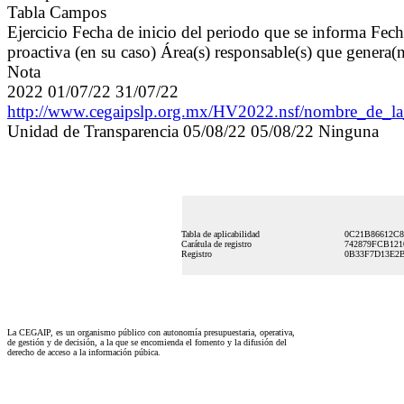
Tabla Campos
Ejercicio Fecha de inicio del periodo que se informa Fec
proactiva (en su caso) Área(s) responsable(s) que genera(
Nota
2022 01/07/22 31/07/22
http://www.cegaipslp.org.mx/HV2022.nsf/nombre_de
Unidad de Transparencia 05/08/22 05/08/22 Ninguna
Tabla de aplicabilidad
0C21B86612C8
Carátula de registro
742879FCB121
Registro
0B33F7D13E2B
La CEGAIP, es un organismo público con autonomía presupuestaria, operativa,
de gestión y de decisión, a la que se encomienda el fomento y la difusión del
derecho de acceso a la información púbica.