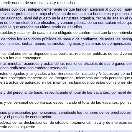
 rendir cuenta de sus objetivos y resultados.
rvidores públicos, independientemente de que brinden atención al público; man
servicios profesionales bajo el régimen de confianza u honorarios y personal de
 asignado, nivel del puesto en la estructura orgánica, fecha de alta en el ca
ón de correo electrónico oficiales, y versión pública de su currículum vitae qu
y cédula que acredite su ultimo grado de estudios.
 sueldos y salarios de cada sujeto obligado de conformidad con la normativida
a de todos los servidores públicos de base o de confianza, de todas las perc
, comisiones, dietas, bonos, estímulos, ingresos y sistemas de compensación
 los titulares de las dependencias públicas, reuniones públicas de los divers
bajo a las que convoquen.
en las minutas, acuerdos y actas de las reuniones oficiales de sus órganos col
eban realizarse con carácter reservado.
gastos erogados y asignados a los Servicios de Traslado y Viáticos así como
 a estos conceptos respecto de los integrantes, miembros y/o toda persona qu
jerza actos de autoridad en los mismos, incluso cuando estas comisiones ofic
s y del personal de base, especificando el total de las vacantes, por nivel d
s y del personal de confianza, especificando el total de las vacantes, por ni
icios profesionales por honorarios, señalando los nombres de los prestadores d
s y el periodo de contratación.
pública de las declaraciones, de situación patrimonial, fiscal y de intereses de
erdo con lo siguiente.