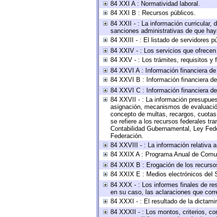
84 XXI A : Normatividad laboral.
84 XXI B : Recursos públicos.
84 XXII - : La información curricular, 
sanciones administrativas de que haya
84 XXIII - : El listado de servidores 
84 XXIV - : Los servicios que ofrecen 
84 XXV - : Los trámites, requisitos y
84 XXVI A : Información financiera d
84 XXVI B : Información financiera de
84 XXVI C : Información financiera de
84 XXVII - : La información presupues
asignación, mecanismos de evaluación 
concepto de multas, recargos, cuotas,
se refiere a los recursos federales tr
Contabilidad Gubernamental, Ley Fede
Federación.
84 XXVIII - : La información relativa 
84 XXIX A : Programa Anual de Comun
84 XXIX B : Erogación de los recursos 
84 XXIX E : Medios electrónicos del 
84 XXX - : Los informes finales de res
en su caso, las aclaraciones que cor
84 XXXI - : El resultado de la dictami
84 XXXII - : Los montos, criterios, co