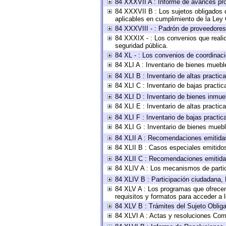
84 XXXVII A : Informe de avances pro
84 XXXVII B : Los sujetos obligados d
aplicables en cumplimiento de la Ley
84 XXXVIII - : Padrón de proveedores 
84 XXXIX - : Los convenios que realic
seguridad pública.
84 XL - : Los convenios de coordinaci
84 XLI A : Inventario de bienes muebl
84 XLI B : Inventario de altas practi
84 XLI C : Inventario de bajas practi
84 XLI D : Inventario de bienes inmue
84 XLI E : Inventario de altas practi
84 XLI F : Inventario de bajas practi
84 XLI G : Inventario de bienes mueb
84 XLII A : Recomendaciones emitida
84 XLII B : Casos especiales emitido
84 XLII C : Recomendaciones emitida
84 XLIV A : Los mecanismos de parti
84 XLIV B : Participación ciudadana,
84 XLV A : Los programas que ofrecen,
requisitos y formatos para acceder a
84 XLV B : Trámites del Sujeto Oblig
84 XLVI A : Actas y resoluciones Com