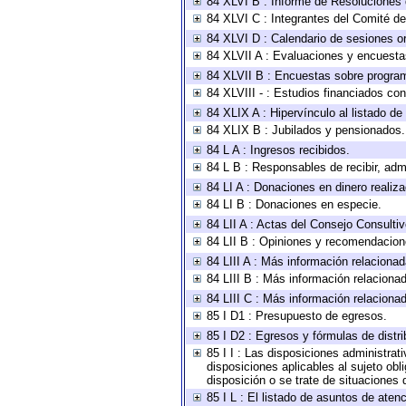
84 XLVI B : Informe de Resoluciones 
84 XLVI C : Integrantes del Comité d
84 XLVI D : Calendario de sesiones or
84 XLVII A : Evaluaciones y encuesta
84 XLVII B : Encuestas sobre progra
84 XLVIII - : Estudios financiados con
84 XLIX A : Hipervínculo al listado de
84 XLIX B : Jubilados y pensionados.
84 L A : Ingresos recibidos.
84 L B : Responsables de recibir, admi
84 LI A : Donaciones en dinero realiz
84 LI B : Donaciones en especie.
84 LII A : Actas del Consejo Consultiv
84 LII B : Opiniones y recomendacion
84 LIII A : Más información relacionad
84 LIII B : Más información relaciona
84 LIII C : Más información relaciona
85 I D1 : Presupuesto de egresos.
85 I D2 : Egresos y fórmulas de distri
85 I I : Las disposiciones administrat
disposiciones aplicables al sujeto ob
disposición o se trate de situaciones
85 I L : El listado de asuntos de ate