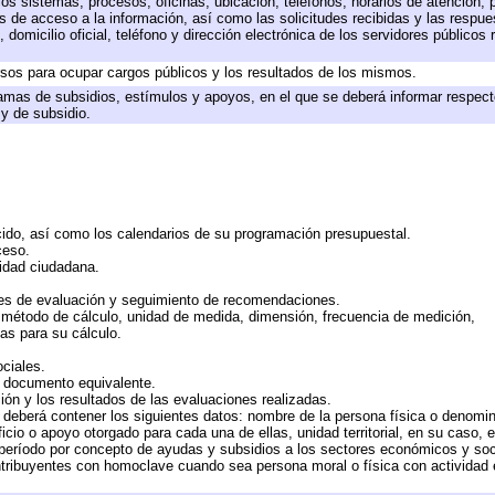
los sistemas, procesos, oficinas, ubicación, teléfonos, horarios de atención, 
s de acceso a la información, así como las solicitudes recibidas y las respue
domicilio oficial, teléfono y dirección electrónica de los servidores públicos
rsos para ocupar cargos públicos y los resultados de los mismos.
amas de subsidios, estímulos y apoyos, en el que se deberá informar respect
 y de subsidio.
cido, así como los calendarios de su programación presupuestal.
ceso.
midad ciudadana.
es de evaluación y seguimiento de recomendaciones.
, método de cálculo, unidad de medida, dimensión, frecuencia de medición,
as para su cálculo.
ciales.
o documento equivalente.
ión y los resultados de las evaluaciones realizadas.
 deberá contener los siguientes datos: nombre de la persona física o denomi
ficio o apoyo otorgado para cada una de ellas, unidad territorial, en su caso,
período por concepto de ayudas y subsidios a los sectores económicos y soci
contribuyentes con homoclave cuando sea persona moral o física con actividad 