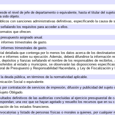
desde el nivel de jefe de departamento o equivalente, hasta el titular del suje
 sido objeto.
públicos con sanciones administrativas definitivas, especificando la causa de s
señalando los requisitos para acceder a ellos.
 formatos que ofrecen.
e presupuesto asignado anual.
 informes trimestrales de gasto.
 informes trimestrales de gasto.
tal detallada que contenga por lo menos los datos acerca de los destinatarios
e informes sobre su ejecución. Además, deberá difundirse la información rel
 depósitos y fianzas señalando el nombre de los responsables de recibirlos, a
ansferidos al estado y municipios, se observarán las disposiciones específica
ral de Presupuesto y Responsabilidad Hacendaria, y Ley de Fiscalización y 
a la deuda pública, en términos de la normatividad aplicable.
icación Social o equivalente.
por contratación de servicios de impresión, difusión y publicidad del sujeto 
Sujeto Obligado.
ultados definitivos de las auditorías concluidas al ejercicio presupuestal de c
respondan; una vez que se hayan agotado y resuelto los recursos que en su 
nación de los estados financieros.
nvocatorias y listado de personas físicas o morales a quienes, por cualquier 