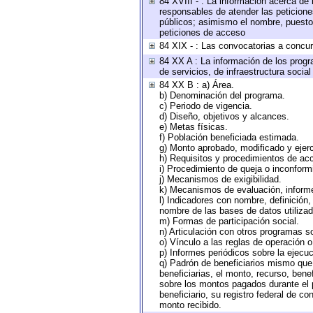
84 XVIII - : La información acerca de 
responsables de atender las peticione
públicos; asimismo el nombre, puesto, 
peticiones de acceso
84 XIX - : Las convocatorias a concu
84 XX A : La información de los progr
de servicios, de infraestructura social
84 XX B : a) Área.
b) Denominación del programa.
c) Periodo de vigencia.
d) Diseño, objetivos y alcances.
e) Metas físicas.
f) Población beneficiada estimada.
g) Monto aprobado, modificado y ejer
h) Requisitos y procedimientos de ac
i) Procedimiento de queja o inconfor
j) Mecanismos de exigibilidad.
k) Mecanismos de evaluación, inform
l) Indicadores con nombre, definición
nombre de las bases de datos utilizad
m) Formas de participación social.
n) Articulación con otros programas so
o) Vínculo a las reglas de operación 
p) Informes periódicos sobre la ejecuc
q) Padrón de beneficiarios mismo que
beneficiarias, el monto, recurso, bene
sobre los montos pagados durante el 
beneficiario, su registro federal de 
monto recibido.