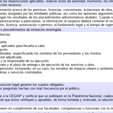
de las disposiciones aplicables, realicen actos de autoridad. Asimismo, los i
ichos recursos.
ormación acerca de los permisos, licencias, concesiones, licitaciones de obra
iones otorgadas por las entidades públicas, así como las opiniones argumentos
an los resultados de los procedimientos administrativos aludidos. Cuando se
torizaciones a particulares, la información al respecto deberá contener el nomb
ón, licencia, autorización o permiso, el fundamento legal y el tiempo de vigen
o procedimientos de invitación restringida.
irectas:
pante.
aplicados para llevarla a cabo.
opción.
ideradas, especificando los nombres de los proveedores y los montos.
oral adjudicada.
e y la responsable de su ejecución.
rato y el plazo de entrega o de ejecución de los servicios u obra.
pervisión, incluyendo, en su caso, los estudios de impacto urbano y ambient
bras o servicios contratados.
osición legal generen los sujetos obligados;
as preguntas hechas con más frecuencia por el público.
r a la CEGAIP y verificar que se publiquen en la Plataforma Nacional, cuáles
o de que éstos verifiquen y aprueben, de forma fundada y motivada, la relació
neren en cumplimiento de sus facultades, competencias o funciones con la m