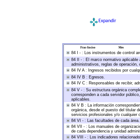
Expandir
Frac-Inciso
Mes
84 I - : Los instrumentos de control a
84 II - : El marco normativo aplicable
administrativos, reglas de operación, cr
84 IV A : Ingresos recibidos por cualq
84 IV B : Egresos.
84 IV C : Responsables de recibir, adm
84 V - : Su estructura orgánica comple
corresponden a cada servidor público,
aplicables.
84 V B : La información correspondient
orgánica, desde el puesto del titular 
servicios profesionales y/o cualquier o
84 VI - : Las facultades de cada área.
84 VII - : Los manuales de organizaci
de cada dependencia y unidad administ
84 VIII - : Los indicadores relaciona