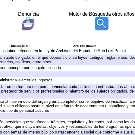
Denuncia
Motor de Búsqueda otros años
Registrado el :
Area responsable
rchivístico referidos en la Ley de Archivos del Estado de San Luis Potosí.
 al sujeto obligado, en el que deberá incluirse leyes, códigos, reglamentos, d
iterios, políticas, entre otros
uier concepto por el sujeto obligado.
inistrar y ejercer los ingresos.
ta, en un formato que permita vincular cada parte de la estructura, las atrib
 prestador de servicios profesionales o miembro de los sujetos obligados, de
e al hipervínculo del organigrama completo, con el objetivo de visualizar la r
del sujeto obligado hasta el nivel de jefatura de departamento u homólogo y, e
tro tipo de personal adscrito
ón, servicios que se ofrecen, trámites, requisitos y formatos, así como los 
rativa, que incluya metas, objetivos y responsables de los programas operati
dos con temas de interés público o trascendencia social que conforme a sus f