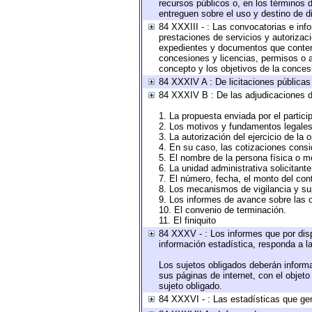
recursos públicos o, en los términos 
entreguen sobre el uso y destino de d
84 XXXIII - : Las convocatorias e inf
prestaciones de servicios y autorizac
expedientes y documentos que conteng
concesiones y licencias, permisos o au
concepto y los objetivos de la concesi
84 XXXIV A : De licitaciones públicas 
84 XXXIV B : De las adjudicaciones d
1. La propuesta enviada por el partici
2. Los motivos y fundamentos legales 
3. La autorización del ejercicio de la 
4. En su caso, las cotizaciones cons
5. El nombre de la persona física o m
6. La unidad administrativa solicitant
7. El número, fecha, el monto del cont
8. Los mecanismos de vigilancia y su
9. Los informes de avance sobre las o
10. El convenio de terminación.
11. El finiquito
84 XXXV - : Los informes que por disp
información estadística, responda a l
Los sujetos obligados deberán informa
sus páginas de internet, con el objet
sujeto obligado.
84 XXXVI - : Las estadísticas que ge