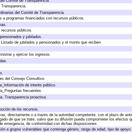
del Comité de Transparencia.
e Transparencia.
dinarias del Comité de Transparencia.
s a programas financiados con recursos públicos.
mas.
 recursos públicos.
 pensionados y jubilados.
 Listado de jubilados y pensionados y el monto que reciben
nistrar y ejercer los ingresos.
adas.
o.
es del Consejo Consultivo.
a_Información de interés público.
da_Preguntas frecuentes.
da. Transparencia proactiva.
bución de los recursos.
ivas, directamente o a través de la autoridad competente, con el plazo de ant
ligado de que se trate, salvo que su difusión pueda comprometer los efectos q
 de emergencia, de conformidad con dichas disposiciones.
nción a grupos vulnerables que contenga género, rango de edad, tipo de apoyo