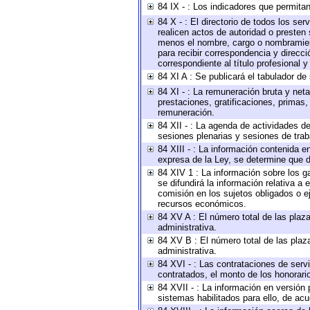
84 IX - : Los indicadores que permitan
84 X - : El directorio de todos los se
realicen actos de autoridad o presten 
menos el nombre, cargo o nombramiento
para recibir correspondencia y direcci
correspondiente al título profesional 
84 XI A : Se publicará el tabulador de
84 XI - : La remuneración bruta y net
prestaciones, gratificaciones, primas
remuneración.
84 XII - : La agenda de actividades de
sesiones plenarias y sesiones de tra
84 XIII - : La información contenida 
expresa de la Ley, se determine que d
84 XIV 1 : La información sobre los 
se difundirá la información relativa
comisión en los sujetos obligados o e
recursos económicos.
84 XV A : El número total de las plaza
administrativa.
84 XV B : El número total de las plaza
administrativa.
84 XVI - : Las contrataciones de serv
contratados, el monto de los honorario
84 XVII - : La información en versión 
sistemas habilitados para ello, de acu