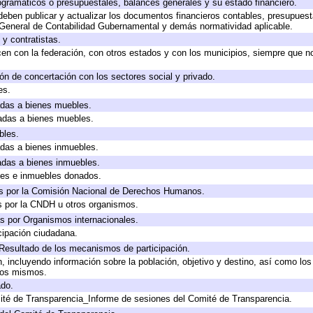
gramáticos o presupuestales, balances generales y su estado financiero.
eben publicar y actualizar los documentos financieros contables, presupuest
 General de Contabilidad Gubernamental y demás normatividad aplicable.
y contratistas.
en con la federación, con otros estados y con los municipios, siempre que n
ón de concertación con los sectores social y privado.
es.
cadas a bienes muebles.
cadas a bienes muebles.
bles.
cadas a bienes inmuebles.
cadas a bienes inmuebles.
les e inmuebles donados.
s por la Comisión Nacional de Derechos Humanos.
s por la CNDH u otros organismos.
s por Organismos internacionales.
cipación ciudadana.
 Resultado de los mecanismos de participación.
 incluyendo información sobre la población, objetivo y destino, así como los
 los mismos.
ado.
ité de Transparencia_Informe de sesiones del Comité de Transparencia.