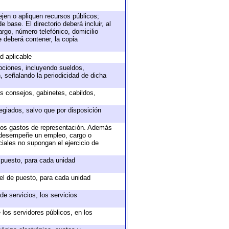
ejen o apliquen recursos públicos;
 base. El directorio deberá incluir, al
rgo, número telefónico, domicilio
e deberá contener, la copia
d aplicable
epciones, incluyendo sueldos,
, señalando la periodicidad de dicha
os consejos, gabinetes, cabildos,
egiados, salvo que por disposición
 los gastos de representación. Además
e desempeñe un empleo, cargo o
iales no supongan el ejercicio de
e puesto, para cada unidad
vel de puesto, para cada unidad
e servicios, los servicios
 los servidores públicos, en los