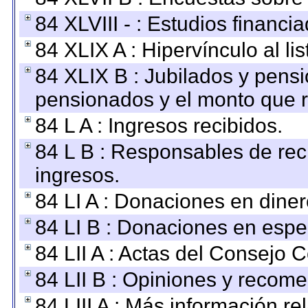
84 XLVIII - : Estudios financi
84 XLIX A : Hipervínculo al l
84 XLIX B : Jubilados y pensi
pensionados y el monto que 
84 L A : Ingresos recibidos.
84 L B : Responsables de recib
ingresos.
84 LI A : Donaciones en diner
84 LI B : Donaciones en espe
84 LII A : Actas del Consejo C
84 LII B : Opiniones y recom
84 LIII A : Más información r