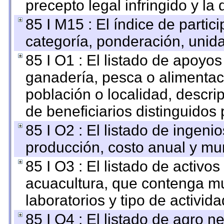
precepto legal infringido y la 
85 I M15 : El índice de parti
categoría, ponderación, unid
85 I O1 : El listado de apoyo
ganadería, pesca o alimentac
población o localidad, descri
de beneficiarios distinguidos
85 I O2 : El listado de ingen
producción, costo anual y mun
85 I O3 : El listado de activ
acuacultura, que contenga mu
laboratorios y tipo de activida
85 I O4 : El listado de agro 