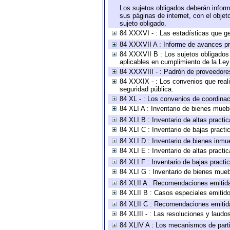
Los sujetos obligados deberán inform
sus páginas de internet, con el obje
sujeto obligado.
84 XXXVI - : Las estadísticas que g
84 XXXVII A : Informe de avances pr
84 XXXVII B : Los sujetos obligados 
aplicables en cumplimiento de la Le
84 XXXVIII - : Padrón de proveedores
84 XXXIX - : Los convenios que reali
seguridad pública.
84 XL - : Los convenios de coordinac
84 XLI A : Inventario de bienes mueb
84 XLI B : Inventario de altas pract
84 XLI C : Inventario de bajas pract
84 XLI D : Inventario de bienes inmu
84 XLI E : Inventario de altas pract
84 XLI F : Inventario de bajas pract
84 XLI G : Inventario de bienes mue
84 XLII A : Recomendaciones emitid
84 XLII B : Casos especiales emitid
84 XLII C : Recomendaciones emitid
84 XLIII - : Las resoluciones y laud
84 XLIV A : Los mecanismos de parti