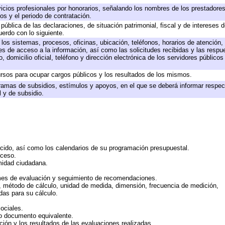
icios profesionales por honorarios, señalando los nombres de los prestadores 
os y el periodo de contratación.
 pública de las declaraciones, de situación patrimonial, fiscal y de intereses d
uerdo con lo siguiente.
 los sistemas, procesos, oficinas, ubicación, teléfonos, horarios de atención,
es de acceso a la información, así como las solicitudes recibidas y las respu
 domicilio oficial, teléfono y dirección electrónica de los servidores público
rsos para ocupar cargos públicos y los resultados de los mismos.
ramas de subsidios, estímulos y apoyos, en el que se deberá informar respec
l y de subsidio.
rcido, así como los calendarios de su programación presupuestal.
cceso.
midad ciudadana.
mes de evaluación y seguimiento de recomendaciones.
n, método de cálculo, unidad de medida, dimensión, frecuencia de medición,
das para su cálculo.
ociales.
 o documento equivalente.
ción y los resultados de las evaluaciones realizadas.