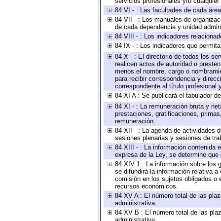
servicios profesionales y/o cualquier 
84 VI - : Las facultades de cada área
84 VII - : Los manuales de organizac
de cada dependencia y unidad adminis
84 VIII - : Los indicadores relacion
84 IX - : Los indicadores que permita
84 X - : El directorio de todos los s
realicen actos de autoridad o presten
menos el nombre, cargo o nombramient
para recibir correspondencia y direcc
correspondiente al título profesional
84 XI A : Se publicará el tabulador d
84 XI - : La remuneración bruta y ne
prestaciones, gratificaciones, prima
remuneración.
84 XII - : La agenda de actividades d
sesiones plenarias y sesiones de tra
84 XIII - : La información contenida
expresa de la Ley, se determine que 
84 XIV 1 : La información sobre los
se difundirá la información relativa
comisión en los sujetos obligados o 
recursos económicos.
84 XV A : El número total de las plaz
administrativa.
84 XV B : El número total de las plaz
administrativa.