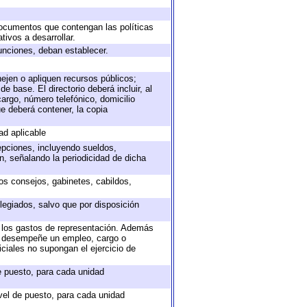
 documentos que contengan las políticas
ivos a desarrollar.
unciones, deban establecer.
nejen o apliquen recursos públicos;
e base. El directorio deberá incluir, al
argo, número telefónico, domicilio
ue deberá contener, la copia
ad aplicable
epciones, incluyendo sueldos,
, señalando la periodicidad de dicha
sos consejos, gabinetes, cabildos,
legiados, salvo que por disposición
o los gastos de representación. Además
ue desempeñe un empleo, cargo o
ciales no supongan el ejercicio de
de puesto, para cada unidad
ivel de puesto, para cada unidad