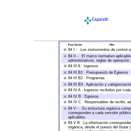
Expandir
Frac-Inciso
Mes
84 I - : Los instrumentos de control 
84 II - : El marco normativo aplicabl
administrativos, reglas de operación, c
84 III A : Ingresos
84 III B1 : Presupuesto de Egresos
84 III B2 : Programas
84 III B3 : Aplicación y categorizaci
84 IV A : Ingresos recibidos por cual
84 IV B : Egresos.
84 IV C : Responsables de recibir, ad
84 V - : Su estructura orgánica compl
corresponden a cada servidor público
aplicables.
84 V B : La información correspondien
orgánica, desde el puesto del titular