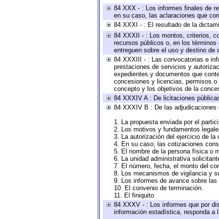
84 XXX - : Los informes finales de re
en su caso, las aclaraciones que co
84 XXXI - : El resultado de la dictam
84 XXXII - : Los montos, criterios, c
recursos públicos o, en los términos
entreguen sobre el uso y destino de 
84 XXXIII - : Las convocatorias e in
prestaciones de servicios y autoriza
expedientes y documentos que conten
concesiones y licencias, permisos o a
concepto y los objetivos de la conces
84 XXXIV A : De licitaciones públicas
84 XXXIV B : De las adjudicaciones 
1. La propuesta enviada por el partic
2. Los motivos y fundamentos legales
3. La autorización del ejercicio de la
4. En su caso, las cotizaciones con
5. El nombre de la persona física o 
6. La unidad administrativa solicitan
7. El número, fecha, el monto del con
8. Los mecanismos de vigilancia y s
9. Los informes de avance sobre las 
10. El convenio de terminación.
11. El finiquito
84 XXXV - : Los informes que por dis
información estadística, responda a 