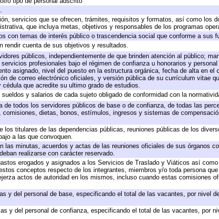
otro tipo de personal adscrito
.
ión, servicios que se ofrecen, trámites, requisitos y formatos, así como los
trativa, que incluya metas, objetivos y responsables de los programas operat
ados con temas de interés público o trascendencia social que conforme a sus f
n rendir cuenta de sus objetivos y resultados.
ervidores públicos, independientemente de que brinden atención al público; ma
 servicios profesionales bajo el régimen de confianza u honorarios y personal d
o asignado, nivel del puesto en la estructura orgánica, fecha de alta en el c
ión de correo electrónico oficiales, y versión pública de su currículum vitae q
 y cédula que acredite su ultimo grado de estudios.
e sueldos y salarios de cada sujeto obligado de conformidad con la normativid
ta de todos los servidores públicos de base o de confianza, de todas las perc
s, comisiones, dietas, bonos, estímulos, ingresos y sistemas de compensación
e los titulares de las dependencias públicas, reuniones públicas de los diver
bajo a las que convoquen.
 en las minutas, acuerdos y actas de las reuniones oficiales de sus órganos co
deban realizarse con carácter reservado.
 gastos erogados y asignados a los Servicios de Traslado y Viáticos así com
 a estos conceptos respecto de los integrantes, miembros y/o toda persona q
ejerza actos de autoridad en los mismos, incluso cuando estas comisiones ofi
as y del personal de base, especificando el total de las vacantes, por nivel 
as y del personal de confianza, especificando el total de las vacantes, por n