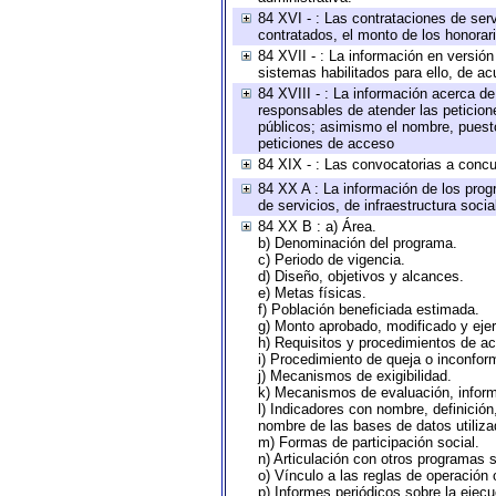
84 XVI - : Las contrataciones de serv
contratados, el monto de los honorari
84 XVII - : La información en versión
sistemas habilitados para ello, de ac
84 XVIII - : La información acerca de
responsables de atender las peticion
públicos; asimismo el nombre, puesto,
peticiones de acceso
84 XIX - : Las convocatorias a concu
84 XX A : La información de los prog
de servicios, de infraestructura socia
84 XX B : a) Área.
b) Denominación del programa.
c) Periodo de vigencia.
d) Diseño, objetivos y alcances.
e) Metas físicas.
f) Población beneficiada estimada.
g) Monto aprobado, modificado y eje
h) Requisitos y procedimientos de a
i) Procedimiento de queja o inconfor
j) Mecanismos de exigibilidad.
k) Mecanismos de evaluación, infor
l) Indicadores con nombre, definició
nombre de las bases de datos utiliza
m) Formas de participación social.
n) Articulación con otros programas s
o) Vínculo a las reglas de operación
p) Informes periódicos sobre la ejecu