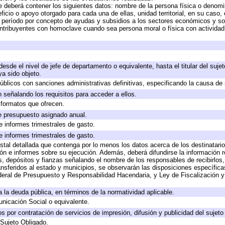
e deberá contener los siguientes datos: nombre de la persona física o denomi
eficio o apoyo otorgado para cada una de ellas, unidad territorial, en su caso
período por concepto de ayudas y subsidios a los sectores económicos y soci
 contribuyentes con homoclave cuando sea persona moral o física con actividad
 desde el nivel de jefe de departamento o equivalente, hasta el titular del suj
a sido objeto.
 públicos con sanciones administrativas definitivas, especificando la causa de 
 señalando los requisitos para acceder a ellos.
y formatos que ofrecen.
e presupuesto asignado anual.
e informes trimestrales de gasto.
e informes trimestrales de gasto.
stal detallada que contenga por lo menos los datos acerca de los destinatario
 e informes sobre su ejecución. Además, deberá difundirse la información re
, depósitos y fianzas señalando el nombre de los responsables de recibirlos, 
ransferidos al estado y municipios, se observarán las disposiciones específic
eral de Presupuesto y Responsabilidad Hacendaria, y Ley de Fiscalización y
 a la deuda pública, en términos de la normatividad aplicable.
icación Social o equivalente.
 por contratación de servicios de impresión, difusión y publicidad del sujeto
 Sujeto Obligado.