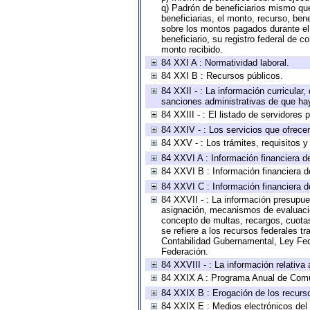
q) Padrón de beneficiarios mismo qu
beneficiarias, el monto, recurso, ben
sobre los montos pagados durante el 
beneficiario, su registro federal de
monto recibido.
84 XXI A : Normatividad laboral.
84 XXI B : Recursos públicos.
84 XXII - : La información curricular,
sanciones administrativas de que hay
84 XXIII - : El listado de servidores
84 XXIV - : Los servicios que ofrecen
84 XXV - : Los trámites, requisitos 
84 XXVI A : Información financiera d
84 XXVI B : Información financiera d
84 XXVI C : Información financiera d
84 XXVII - : La información presupue
asignación, mecanismos de evaluación
concepto de multas, recargos, cuotas
se refiere a los recursos federales t
Contabilidad Gubernamental, Ley Fed
Federación.
84 XXVIII - : La información relativa
84 XXIX A : Programa Anual de Comun
84 XXIX B : Erogación de los recursos
84 XXIX E : Medios electrónicos del