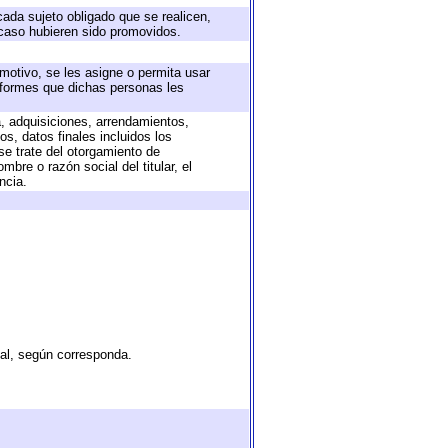
cada sujeto obligado que se realicen,
 caso hubieren sido promovidos.
 motivo, se les asigne o permita usar
informes que dichas personas les
a, adquisiciones, arrendamientos,
s, datos finales incluidos los
e trate del otorgamiento de
bre o razón social del titular, el
ncia.
tal, según corresponda.