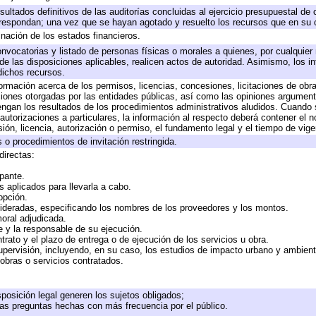
sultados definitivos de las auditorías concluidas al ejercicio presupuestal de 
rrespondan; una vez que se hayan agotado y resuelto los recursos que en su
inación de los estados financieros.
onvocatorias y listado de personas físicas o morales a quienes, por cualquier
 de las disposiciones aplicables, realicen actos de autoridad. Asimismo, los 
dichos recursos.
formación acerca de los permisos, licencias, concesiones, licitaciones de obr
ciones otorgadas por las entidades públicas, así como las opiniones argumento
gan los resultados de los procedimientos administrativos aludidos. Cuando s
utorizaciones a particulares, la información al respecto deberá contener el nom
ión, licencia, autorización o permiso, el fundamento legal y el tiempo de vige
 o procedimientos de invitación restringida.
directas:
ipante.
 aplicados para llevarla a cabo.
 opción.
sideradas, especificando los nombres de los proveedores y los montos.
moral adjudicada.
te y la responsable de su ejecución.
trato y el plazo de entrega o de ejecución de los servicios u obra.
upervisión, incluyendo, en su caso, los estudios de impacto urbano y ambien
obras o servicios contratados.
posición legal generen los sujetos obligados;
las preguntas hechas con más frecuencia por el público.