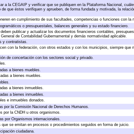
ar a la CEGAIP y verificar que se publiquen en la Plataforma Nacional, cuále
to de que éstos verifiquen y aprueben, de forma fundada y motivada, la relaci
eneren en cumplimiento de sus facultades, competencias o funciones con la 
ogramáticos o presupuestales, balances generales y su estado financiero.
deben publicar y actualizar los documentos financieros contables, presupues
y General de Contabilidad Gubernamental y demás normatividad aplicable.
 y contratistas.
cen con la federación, con otros estados y con los municipios, siempre que 
ión de concertación con los sectores social y privado.
les.
icadas a bienes muebles.
icadas a bienes muebles.
ebles.
icadas a bienes inmuebles.
icadas a bienes inmuebles.
bles e inmuebles donados.
as por la Comisión Nacional de Derechos Humanos.
os por la CNDH u otros organismos.
as por Organismos internacionales.
os que se emitan en procesos o procedimientos seguidos en forma de juicio.
cipación ciudadana.