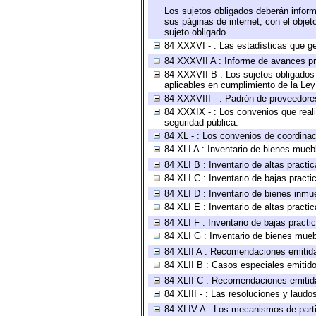
Los sujetos obligados deberán inform
sus páginas de internet, con el obje
sujeto obligado.
84 XXXVI - : Las estadísticas que g
84 XXXVII A : Informe de avances pr
84 XXXVII B : Los sujetos obligados 
aplicables en cumplimiento de la Le
84 XXXVIII - : Padrón de proveedores
84 XXXIX - : Los convenios que reali
seguridad pública.
84 XL - : Los convenios de coordinac
84 XLI A : Inventario de bienes mueb
84 XLI B : Inventario de altas pract
84 XLI C : Inventario de bajas pract
84 XLI D : Inventario de bienes inmu
84 XLI E : Inventario de altas pract
84 XLI F : Inventario de bajas pract
84 XLI G : Inventario de bienes mue
84 XLII A : Recomendaciones emitid
84 XLII B : Casos especiales emitid
84 XLII C : Recomendaciones emitid
84 XLIII - : Las resoluciones y laud
84 XLIV A : Los mecanismos de parti