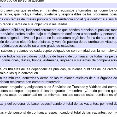
otro tipo de personal adscrito
.
ión, servicios que se ofrecen, trámites, requisitos y formatos, así como los
trativa, que incluya metas, objetivos y responsables de los programas operat
ados con temas de interés público o trascendencia social que conforme a sus f
n rendir cuenta de sus objetivos y resultados.
ervidores públicos, independientemente de que brinden atención al público; ma
 servicios profesionales bajo el régimen de confianza u honorarios y personal d
o asignado, nivel del puesto en la estructura orgánica, fecha de alta en el c
ión de correo electrónico oficiales, y versión pública de su currículum vitae q
 y cédula que acredite su ultimo grado de estudios.
e sueldos y salarios de cada sujeto obligado de conformidad con la normativid
ta de todos los servidores públicos de base o de confianza, de todas las perc
s, comisiones, dietas, bonos, estímulos, ingresos y sistemas de compensación
e los titulares de las dependencias públicas, reuniones públicas de los diver
bajo a las que convoquen.
 en las minutas, acuerdos y actas de las reuniones oficiales de sus órganos co
deban realizarse con carácter reservado.
 gastos erogados y asignados a los Servicios de Traslado y Viáticos así com
 a estos conceptos respecto de los integrantes, miembros y/o toda persona q
ejerza actos de autoridad en los mismos, incluso cuando estas comisiones ofi
as y del personal de base, especificando el total de las vacantes, por nivel 
as y del personal de confianza, especificando el total de las vacantes, por n