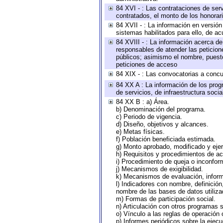
84 XVI - : Las contrataciones de serv
contratados, el monto de los honorari
84 XVII - : La información en versión
sistemas habilitados para ello, de ac
84 XVIII - : La información acerca de
responsables de atender las peticion
públicos; asimismo el nombre, puesto,
peticiones de acceso
84 XIX - : Las convocatorias a concu
84 XX A : La información de los prog
de servicios, de infraestructura socia
84 XX B : a) Área.
b) Denominación del programa.
c) Periodo de vigencia.
d) Diseño, objetivos y alcances.
e) Metas físicas.
f) Población beneficiada estimada.
g) Monto aprobado, modificado y eje
h) Requisitos y procedimientos de a
i) Procedimiento de queja o inconfor
j) Mecanismos de exigibilidad.
k) Mecanismos de evaluación, infor
l) Indicadores con nombre, definició
nombre de las bases de datos utiliza
m) Formas de participación social.
n) Articulación con otros programas s
o) Vínculo a las reglas de operación
p) Informes periódicos sobre la ejecu