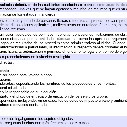
sultados definitivos de las auditorías concluidas al ejercicio presupuestal de 
rrespondan; una vez que se hayan agotado y resuelto los recursos que en su
inación de los estados financieros.
onvocatorias y listado de personas físicas o morales a quienes, por cualquier
 de las disposiciones aplicables, realicen actos de autoridad. Asimismo, los 
dichos recursos.
formación acerca de los permisos, licencias, concesiones, licitaciones de obr
ciones otorgadas por las entidades públicas, así como las opiniones argumento
gan los resultados de los procedimientos administrativos aludidos. Cuando s
utorizaciones a particulares, la información al respecto deberá contener el nom
ión, licencia, autorización o permiso, el fundamento legal y el tiempo de vige
 o procedimientos de invitación restringida.
directas:
ipante.
 aplicados para llevarla a cabo.
 opción.
sideradas, especificando los nombres de los proveedores y los montos.
moral adjudicada.
te y la responsable de su ejecución.
trato y el plazo de entrega o de ejecución de los servicios u obra.
upervisión, incluyendo, en su caso, los estudios de impacto urbano y ambien
obras o servicios contratados.
posición legal generen los sujetos obligados;
las preguntas hechas con más frecuencia por el público.