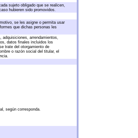
cada sujeto obligado que se realicen,
 caso hubieren sido promovidos.
 motivo, se les asigne o permita usar
informes que dichas personas les
a, adquisiciones, arrendamientos,
s, datos finales incluidos los
e trate del otorgamiento de
bre o razón social del titular, el
ncia.
tal, según corresponda.