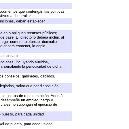
 documentos que contengan las políticas
ivos a desarrollar.
unciones, deban establecer.
nejen o apliquen recursos públicos;
e base. El directorio deberá incluir, al
argo, número telefónico, domicilio
ue deberá contener, la copia
ad aplicable
epciones, incluyendo sueldos,
, señalando la periodicidad de dicha
sos consejos, gabinetes, cabildos,
legiados, salvo que por disposición
o los gastos de representación. Además
ue desempeñe un empleo, cargo o
ciales no supongan el ejercicio de
de puesto, para cada unidad
ivel de puesto, para cada unidad