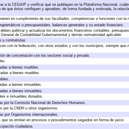
ar a la CEGAIP y verificar que se publiquen en la Plataforma Nacional, cuále
to de que éstos verifiquen y aprueben, de forma fundada y motivada, la relaci
eneren en cumplimiento de sus facultades, competencias o funciones con la 
ogramáticos o presupuestales, balances generales y su estado financiero.
deben publicar y actualizar los documentos financieros contables, presupues
y General de Contabilidad Gubernamental y demás normatividad aplicable.
 y contratistas.
cen con la federación, con otros estados y con los municipios, siempre que 
ión de concertación con los sectores social y privado.
les.
icadas a bienes muebles.
icadas a bienes muebles.
ebles.
icadas a bienes inmuebles.
icadas a bienes inmuebles.
bles e inmuebles donados.
as por la Comisión Nacional de Derechos Humanos.
os por la CNDH u otros organismos.
as por Organismos internacionales.
os que se emitan en procesos o procedimientos seguidos en forma de juicio.
cipación ciudadana.