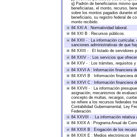
q) Padrón de beneficiarios mismo qu
beneficiarias, el monto, recurso, ben
sobre los montos pagados durante el 
beneficiario, su registro federal de
monto recibido.
84 XXI A : Normatividad laboral.
84 XXI B : Recursos públicos.
84 XXII - : La información curricular,
sanciones administrativas de que hay
84 XXIII - : El listado de servidores
84 XXIV - : Los servicios que ofrecen
84 XXV - : Los trámites, requisitos 
84 XXVI A : Información financiera d
84 XXVI B : Información financiera d
84 XXVI C : Información financiera d
84 XXVII - : La información presupue
asignación, mecanismos de evaluación
concepto de multas, recargos, cuotas
se refiere a los recursos federales t
Contabilidad Gubernamental, Ley Fed
Federación.
84 XXVIII - : La información relativa
84 XXIX A : Programa Anual de Comun
84 XXIX B : Erogación de los recursos
84 XXIX E : Medios electrónicos del