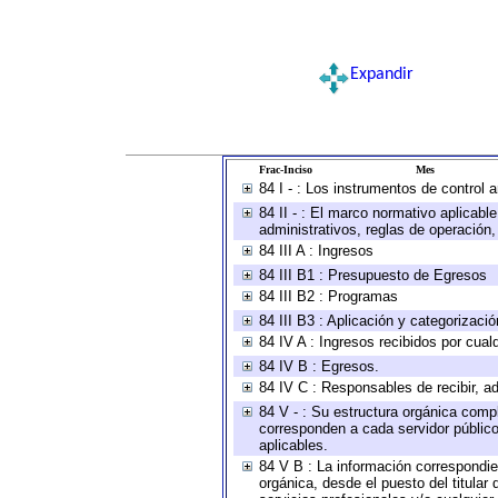
Expandir
Frac-Inciso
Mes
84 I - : Los instrumentos de control 
84 II - : El marco normativo aplicabl
administrativos, reglas de operación, c
84 III A : Ingresos
84 III B1 : Presupuesto de Egresos
84 III B2 : Programas
84 III B3 : Aplicación y categorizaci
84 IV A : Ingresos recibidos por cual
84 IV B : Egresos.
84 IV C : Responsables de recibir, ad
84 V - : Su estructura orgánica compl
corresponden a cada servidor público
aplicables.
84 V B : La información correspondien
orgánica, desde el puesto del titular