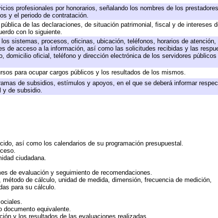
icios profesionales por honorarios, señalando los nombres de los prestadores 
os y el periodo de contratación.
 pública de las declaraciones, de situación patrimonial, fiscal y de intereses d
uerdo con lo siguiente.
 los sistemas, procesos, oficinas, ubicación, teléfonos, horarios de atención,
es de acceso a la información, así como las solicitudes recibidas y las respu
 domicilio oficial, teléfono y dirección electrónica de los servidores público
rsos para ocupar cargos públicos y los resultados de los mismos.
ramas de subsidios, estímulos y apoyos, en el que se deberá informar respec
l y de subsidio.
rcido, así como los calendarios de su programación presupuestal.
cceso.
midad ciudadana.
mes de evaluación y seguimiento de recomendaciones.
n, método de cálculo, unidad de medida, dimensión, frecuencia de medición,
das para su cálculo.
ociales.
 o documento equivalente.
ción y los resultados de las evaluaciones realizadas.