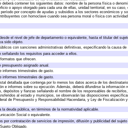
e deberá contener los siguientes datos: nombre de la persona física o denomi
eficio o apoyo otorgado para cada una de ellas, unidad territorial, en su caso
período por concepto de ayudas y subsidios a los sectores económicos y soci
 contribuyentes con homoclave cuando sea persona moral o física con actividad
 desde el nivel de jefe de departamento o equivalente, hasta el titular del suj
a sido objeto.
 públicos con sanciones administrativas definitivas, especificando la causa de 
 señalando los requisitos para acceder a ellos.
y formatos que ofrecen.
e presupuesto asignado anual.
e informes trimestrales de gasto.
e informes trimestrales de gasto.
stal detallada que contenga por lo menos los datos acerca de los destinatario
 e informes sobre su ejecución. Además, deberá difundirse la información re
, depósitos y fianzas señalando el nombre de los responsables de recibirlos, 
ransferidos al estado y municipios, se observarán las disposiciones específic
eral de Presupuesto y Responsabilidad Hacendaria, y Ley de Fiscalización y
 a la deuda pública, en términos de la normatividad aplicable.
icación Social o equivalente.
 por contratación de servicios de impresión, difusión y publicidad del sujeto
 Sujeto Obligado.