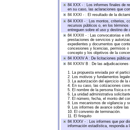
84 XXX - : Los informes finales de re
en su caso, las aclaraciones que co
84 XXXI - : El resultado de la dictam
84 XXXII - : Los montos, criterios, c
recursos públicos o, en los términos
entreguen sobre el uso y destino de 
84 XXXIII - : Las convocatorias e in
prestaciones de servicios y autoriza
expedientes y documentos que conten
concesiones y licencias, permisos o a
concepto y los objetivos de la conces
84 XXXIV A : De licitaciones públicas
84 XXXIV B : De las adjudicaciones 
1. La propuesta enviada por el partic
2. Los motivos y fundamentos legales
3. La autorización del ejercicio de la
4. En su caso, las cotizaciones con
5. El nombre de la persona física o 
6. La unidad administrativa solicitan
7. El número, fecha, el monto del con
8. Los mecanismos de vigilancia y s
9. Los informes de avance sobre las 
10. El convenio de terminación.
11. El finiquito
84 XXXV - : Los informes que por dis
información estadística, responda a 