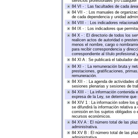
servicios profesionales y/o cualquier 
84 VI - : Las facultades de cada área
84 VII - : Los manuales de organizac
de cada dependencia y unidad adminis
84 VIII - : Los indicadores relacion
84 IX - : Los indicadores que permita
84 X - : El directorio de todos los s
realicen actos de autoridad o presten
menos el nombre, cargo o nombramient
para recibir correspondencia y direcc
correspondiente al título profesional
84 XI A : Se publicará el tabulador d
84 XI - : La remuneración bruta y ne
prestaciones, gratificaciones, prima
remuneración.
84 XII - : La agenda de actividades d
sesiones plenarias y sesiones de tra
84 XIII - : La información contenida
expresa de la Ley, se determine que 
84 XIV 1 : La información sobre los
se difundirá la información relativa
comisión en los sujetos obligados o 
recursos económicos.
84 XV A : El número total de las plaz
administrativa.
84 XV B : El número total de las plaz
administrativa.