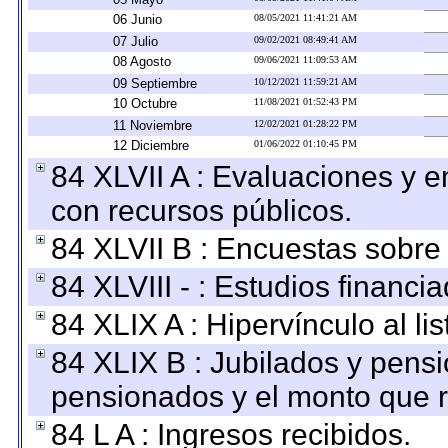
06 Junio
08/05/2021 11:41:21 AM
07 Julio
09/02/2021 08:49:41 AM
08 Agosto
09/06/2021 11:09:53 AM
09 Septiembre
10/12/2021 11:59:21 AM
10 Octubre
11/08/2021 01:52:43 PM
11 Noviembre
12/02/2021 01:28:22 PM
12 Diciembre
01/06/2022 01:10:45 PM
84 XLVII A : Evaluaciones y 
con recursos públicos.
84 XLVII B : Encuestas sobre
84 XLVIII - : Estudios financi
84 XLIX A : Hipervínculo al l
84 XLIX B : Jubilados y pensi
pensionados y el monto que 
84 L A : Ingresos recibidos.