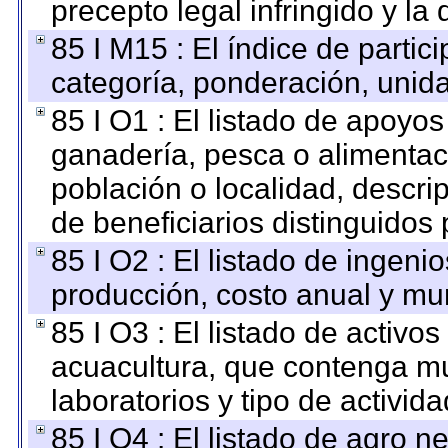
precepto legal infringido y la 
85 I M15 : El índice de parti
categoría, ponderación, unid
85 I O1 : El listado de apoyo
ganadería, pesca o alimentac
población o localidad, descri
de beneficiarios distinguidos
85 I O2 : El listado de ingen
producción, costo anual y mun
85 I O3 : El listado de activ
acuacultura, que contenga mu
laboratorios y tipo de activida
85 I O4 : El listado de agro 