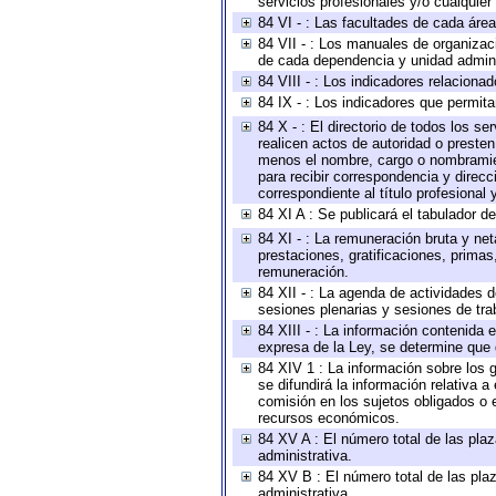
servicios profesionales y/o cualquier 
84 VI - : Las facultades de cada área
84 VII - : Los manuales de organizac
de cada dependencia y unidad adminis
84 VIII - : Los indicadores relacion
84 IX - : Los indicadores que permita
84 X - : El directorio de todos los s
realicen actos de autoridad o presten
menos el nombre, cargo o nombramient
para recibir correspondencia y direcc
correspondiente al título profesional
84 XI A : Se publicará el tabulador d
84 XI - : La remuneración bruta y ne
prestaciones, gratificaciones, prima
remuneración.
84 XII - : La agenda de actividades d
sesiones plenarias y sesiones de tra
84 XIII - : La información contenida
expresa de la Ley, se determine que 
84 XIV 1 : La información sobre los
se difundirá la información relativa
comisión en los sujetos obligados o 
recursos económicos.
84 XV A : El número total de las plaz
administrativa.
84 XV B : El número total de las plaz
administrativa.