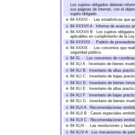
Los sujetos obligados deberán inform
sus páginas de internet, con el obje
sujeto obligado.
84 XXXVI - : Las estadísticas que g
84 XXXVII A : Informe de avances pr
84 XXXVII B : Los sujetos obligados 
aplicables en cumplimiento de la Le
84 XXXVIII - : Padrón de proveedores
84 XXXIX - : Los convenios que reali
seguridad pública.
84 XL - : Los convenios de coordinac
84 XLI A : Inventario de bienes mueb
84 XLI B : Inventario de altas pract
84 XLI C : Inventario de bajas pract
84 XLI D : Inventario de bienes inmu
84 XLI E : Inventario de altas pract
84 XLI F : Inventario de bajas pract
84 XLI G : Inventario de bienes mue
84 XLII A : Recomendaciones emitid
84 XLII B : Casos especiales emitid
84 XLII C : Recomendaciones emitid
84 XLIII - : Las resoluciones y laud
84 XLIV A : Los mecanismos de parti