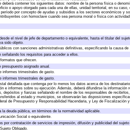
e deberá contener los siguientes datos: nombre de la persona física o denomi
eficio o apoyo otorgado para cada una de ellas, unidad territorial, en su caso
período por concepto de ayudas y subsidios a los sectores económicos y soci
 contribuyentes con homoclave cuando sea persona moral o física con actividad
 desde el nivel de jefe de departamento o equivalente, hasta el titular del suj
a sido objeto.
 públicos con sanciones administrativas definitivas, especificando la causa de 
 señalando los requisitos para acceder a ellos.
y formatos que ofrecen.
e presupuesto asignado anual.
e informes trimestrales de gasto.
e informes trimestrales de gasto.
stal detallada que contenga por lo menos los datos acerca de los destinatario
 e informes sobre su ejecución. Además, deberá difundirse la información re
, depósitos y fianzas señalando el nombre de los responsables de recibirlos, 
ransferidos al estado y municipios, se observarán las disposiciones específic
eral de Presupuesto y Responsabilidad Hacendaria, y Ley de Fiscalización y
 a la deuda pública, en términos de la normatividad aplicable.
icación Social o equivalente.
 por contratación de servicios de impresión, difusión y publicidad del sujeto
 Sujeto Obligado.