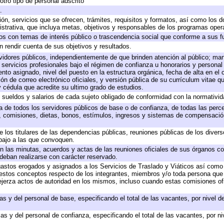
otro tipo de personal adscrito
.
ión, servicios que se ofrecen, trámites, requisitos y formatos, así como los
trativa, que incluya metas, objetivos y responsables de los programas operat
ados con temas de interés público o trascendencia social que conforme a sus f
n rendir cuenta de sus objetivos y resultados.
ervidores públicos, independientemente de que brinden atención al público; ma
 servicios profesionales bajo el régimen de confianza u honorarios y personal d
o asignado, nivel del puesto en la estructura orgánica, fecha de alta en el c
ión de correo electrónico oficiales, y versión pública de su currículum vitae q
 y cédula que acredite su ultimo grado de estudios.
e sueldos y salarios de cada sujeto obligado de conformidad con la normativid
ta de todos los servidores públicos de base o de confianza, de todas las perc
s, comisiones, dietas, bonos, estímulos, ingresos y sistemas de compensación
e los titulares de las dependencias públicas, reuniones públicas de los diver
bajo a las que convoquen.
 en las minutas, acuerdos y actas de las reuniones oficiales de sus órganos co
deban realizarse con carácter reservado.
 gastos erogados y asignados a los Servicios de Traslado y Viáticos así com
 a estos conceptos respecto de los integrantes, miembros y/o toda persona q
ejerza actos de autoridad en los mismos, incluso cuando estas comisiones ofi
as y del personal de base, especificando el total de las vacantes, por nivel 
as y del personal de confianza, especificando el total de las vacantes, por n