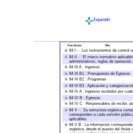
Expandir
Frac-Inciso
Mes
84 I - : Los instrumentos de control 
84 II - : El marco normativo aplicabl
administrativos, reglas de operación, c
84 III A : Ingresos
84 III B1 : Presupuesto de Egresos
84 III B2 : Programas
84 III B3 : Aplicación y categorizaci
84 IV A : Ingresos recibidos por cual
84 IV B : Egresos.
84 IV C : Responsables de recibir, ad
84 V - : Su estructura orgánica compl
corresponden a cada servidor público
aplicables.
84 V B : La información correspondien
orgánica, desde el puesto del titular