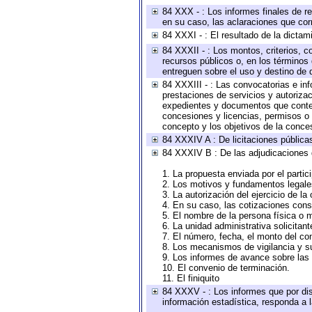
84 XXX - : Los informes finales de re
en su caso, las aclaraciones que co
84 XXXI - : El resultado de la dictam
84 XXXII - : Los montos, criterios, c
recursos públicos o, en los términos
entreguen sobre el uso y destino de 
84 XXXIII - : Las convocatorias e in
prestaciones de servicios y autoriza
expedientes y documentos que conten
concesiones y licencias, permisos o a
concepto y los objetivos de la conces
84 XXXIV A : De licitaciones públicas
84 XXXIV B : De las adjudicaciones 
1. La propuesta enviada por el partic
2. Los motivos y fundamentos legales
3. La autorización del ejercicio de la
4. En su caso, las cotizaciones con
5. El nombre de la persona física o 
6. La unidad administrativa solicitan
7. El número, fecha, el monto del con
8. Los mecanismos de vigilancia y s
9. Los informes de avance sobre las 
10. El convenio de terminación.
11. El finiquito
84 XXXV - : Los informes que por dis
información estadística, responda a 