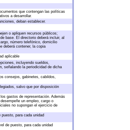
 documentos que contengan las políticas
ivos a desarrollar.
unciones, deban establecer.
nejen o apliquen recursos públicos;
e base. El directorio deberá incluir, al
argo, número telefónico, domicilio
ue deberá contener, la copia
ad aplicable
epciones, incluyendo sueldos,
, señalando la periodicidad de dicha
sos consejos, gabinetes, cabildos,
legiados, salvo que por disposición
o los gastos de representación. Además
ue desempeñe un empleo, cargo o
ciales no supongan el ejercicio de
de puesto, para cada unidad
ivel de puesto, para cada unidad