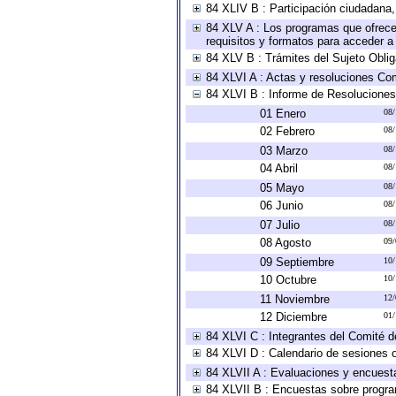
84 XLIV B : Participación ciudadana
84 XLV A : Los programas que ofrecen
requisitos y formatos para acceder 
84 XLV B : Trámites del Sujeto Obli
84 XLVI A : Actas y resoluciones Co
84 XLVI B : Informe de Resoluciones
01 Enero
08
02 Febrero
08
03 Marzo
08
04 Abril
08
05 Mayo
08
06 Junio
08
07 Julio
08
08 Agosto
09
09 Septiembre
10
10 Octubre
10
11 Noviembre
12
12 Diciembre
01
84 XLVI C : Integrantes del Comité d
84 XLVI D : Calendario de sesiones o
84 XLVII A : Evaluaciones y encuest
84 XLVII B : Encuestas sobre progr