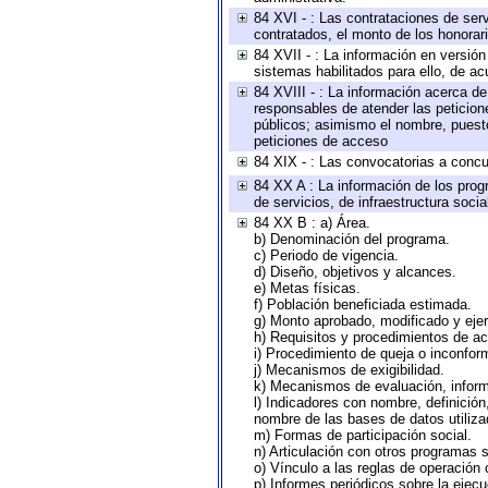
84 XVI - : Las contrataciones de serv
contratados, el monto de los honorari
84 XVII - : La información en versión
sistemas habilitados para ello, de ac
84 XVIII - : La información acerca de
responsables de atender las peticion
públicos; asimismo el nombre, puesto,
peticiones de acceso
84 XIX - : Las convocatorias a concu
84 XX A : La información de los prog
de servicios, de infraestructura socia
84 XX B : a) Área.
b) Denominación del programa.
c) Periodo de vigencia.
d) Diseño, objetivos y alcances.
e) Metas físicas.
f) Población beneficiada estimada.
g) Monto aprobado, modificado y eje
h) Requisitos y procedimientos de a
i) Procedimiento de queja o inconfor
j) Mecanismos de exigibilidad.
k) Mecanismos de evaluación, infor
l) Indicadores con nombre, definició
nombre de las bases de datos utiliza
m) Formas de participación social.
n) Articulación con otros programas s
o) Vínculo a las reglas de operación
p) Informes periódicos sobre la ejecu