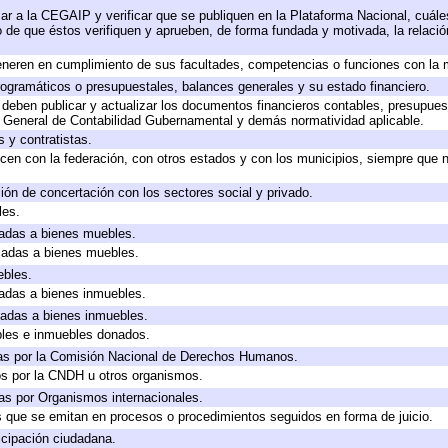
ar a la CEGAIP y verificar que se publiquen en la Plataforma Nacional, cuále
to de que éstos verifiquen y aprueben, de forma fundada y motivada, la relaci
eneren en cumplimiento de sus facultades, competencias o funciones con la 
ogramáticos o presupuestales, balances generales y su estado financiero.
deben publicar y actualizar los documentos financieros contables, presupues
y General de Contabilidad Gubernamental y demás normatividad aplicable.
 y contratistas.
cen con la federación, con otros estados y con los municipios, siempre que 
ión de concertación con los sectores social y privado.
les.
icadas a bienes muebles.
icadas a bienes muebles.
ebles.
icadas a bienes inmuebles.
icadas a bienes inmuebles.
bles e inmuebles donados.
as por la Comisión Nacional de Derechos Humanos.
os por la CNDH u otros organismos.
as por Organismos internacionales.
os que se emitan en procesos o procedimientos seguidos en forma de juicio.
cipación ciudadana.