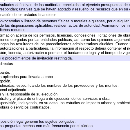
sultados definitivos de las auditorías concluidas al ejercicio presupuestal de 
rrespondan; una vez que se hayan agotado y resuelto los recursos que en su
inación de los estados financieros.
onvocatorias y listado de personas físicas o morales a quienes, por cualquier
 de las disposiciones aplicables, realicen actos de autoridad. Asimismo, los 
dichos recursos.
formación acerca de los permisos, licencias, concesiones, licitaciones de obr
ciones otorgadas por las entidades públicas, así como las opiniones argumento
gan los resultados de los procedimientos administrativos aludidos. Cuando s
utorizaciones a particulares, la información al respecto deberá contener el nom
ión, licencia, autorización o permiso, el fundamento legal y el tiempo de vige
 o procedimientos de invitación restringida.
directas:
ipante.
 aplicados para llevarla a cabo.
 opción.
sideradas, especificando los nombres de los proveedores y los montos.
moral adjudicada.
te y la responsable de su ejecución.
trato y el plazo de entrega o de ejecución de los servicios u obra.
upervisión, incluyendo, en su caso, los estudios de impacto urbano y ambien
obras o servicios contratados.
posición legal generen los sujetos obligados;
las preguntas hechas con más frecuencia por el público.