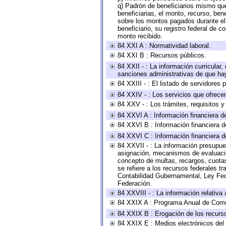
q) Padrón de beneficiarios mismo qu
beneficiarias, el monto, recurso, ben
sobre los montos pagados durante el 
beneficiario, su registro federal de
monto recibido.
84 XXI A : Normatividad laboral.
84 XXI B : Recursos públicos.
84 XXII - : La información curricular,
sanciones administrativas de que hay
84 XXIII - : El listado de servidores
84 XXIV - : Los servicios que ofrecen
84 XXV - : Los trámites, requisitos 
84 XXVI A : Información financiera d
84 XXVI B : Información financiera d
84 XXVI C : Información financiera d
84 XXVII - : La información presupue
asignación, mecanismos de evaluación
concepto de multas, recargos, cuotas
se refiere a los recursos federales t
Contabilidad Gubernamental, Ley Fed
Federación.
84 XXVIII - : La información relativa
84 XXIX A : Programa Anual de Comun
84 XXIX B : Erogación de los recursos
84 XXIX E : Medios electrónicos del