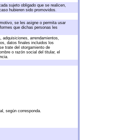
cada sujeto obligado que se realicen,
 caso hubieren sido promovidos.
 motivo, se les asigne o permita usar
informes que dichas personas les
a, adquisiciones, arrendamientos,
s, datos finales incluidos los
e trate del otorgamiento de
bre o razón social del titular, el
ncia.
tal, según corresponda.