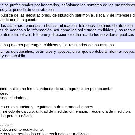
icios profesionales por honorarios, señalando los nombres de los prestadores 
os y el periodo de contratación.
 pública de las declaraciones, de situación patrimonial, fiscal y de intereses d
uerdo con lo siguiente.
 los sistemas, procesos, oficinas, ubicación, teléfonos, horarios de atención,
es de acceso a la información, así como las solicitudes recibidas y las respu
 domicilio oficial, teléfono y dirección electrónica de los servidores público
rsos para ocupar cargos públicos y los resultados de los mismos.
ramas de subsidios, estímulos y apoyos, en el que se deberá informar respec
l y de subsidio.
rcido, así como los calendarios de su programación presupuestal.
cceso.
midad ciudadana.
mes de evaluación y seguimiento de recomendaciones.
n, método de cálculo, unidad de medida, dimensión, frecuencia de medición,
das para su cálculo.
ociales.
 o documento equivalente.
ción y los resultados de las evaluaciones realizadas.