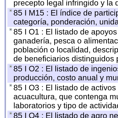
precepto legal infringido y la 
85 I M15 : El índice de parti
categoría, ponderación, unid
85 I O1 : El listado de apoyo
ganadería, pesca o alimentac
población o localidad, descri
de beneficiarios distinguidos
85 I O2 : El listado de ingen
producción, costo anual y mun
85 I O3 : El listado de activ
acuacultura, que contenga mu
laboratorios y tipo de activida
85 I O4 : El listado de agro 