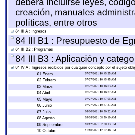
deberá incluirse leyes, códig
creación, manuales administrat
políticas, entre otros
84 III A : Ingresos
84 III B1 : Presupuesto de E
84 III B2 : Programas
84 III B3 : Aplicación y categ
84 IV A : Ingresos recibidos por cualquier concepto por el sujeto obl
01 Enero
07/27/2021 10:45:25 AM
02 Febrero
07/27/2021 10:45:45 AM
03 Marzo
07/27/2021 10:46:03 AM
04 Abril
07/27/2021 10:46:37 AM
05 Mayo
07/27/2021 10:47:05 AM
06 Junio
07/27/2021 10:47:31 AM
07 Julio
08/30/2021 10:50:22 AM
08 Agosto
09/08/2021 08:50:19 AM
09 Septiembre
10/12/2021 02:30:13 PM
10 Octubre
11/10/2021 12:02:46 PM