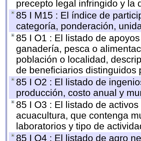
precepto legal infringido y la 
85 I M15 : El índice de parti
categoría, ponderación, unid
85 I O1 : El listado de apoyo
ganadería, pesca o alimentac
población o localidad, descri
de beneficiarios distinguidos
85 I O2 : El listado de ingen
producción, costo anual y mun
85 I O3 : El listado de activ
acuacultura, que contenga mu
laboratorios y tipo de activida
85 I O4 : El listado de agro 