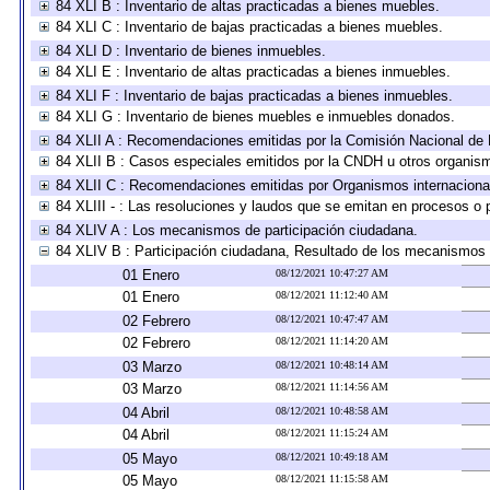
84 XLI B : Inventario de altas practicadas a bienes muebles.
84 XLI C : Inventario de bajas practicadas a bienes muebles.
84 XLI D : Inventario de bienes inmuebles.
84 XLI E : Inventario de altas practicadas a bienes inmuebles.
84 XLI F : Inventario de bajas practicadas a bienes inmuebles.
84 XLI G : Inventario de bienes muebles e inmuebles donados.
84 XLII A : Recomendaciones emitidas por la Comisión Nacional d
84 XLII B : Casos especiales emitidos por la CNDH u otros organis
84 XLII C : Recomendaciones emitidas por Organismos internaciona
84 XLIII - : Las resoluciones y laudos que se emitan en procesos o 
84 XLIV A : Los mecanismos de participación ciudadana.
84 XLIV B : Participación ciudadana, Resultado de los mecanismos d
01 Enero
08/12/2021 10:47:27 AM
01 Enero
08/12/2021 11:12:40 AM
02 Febrero
08/12/2021 10:47:47 AM
02 Febrero
08/12/2021 11:14:20 AM
03 Marzo
08/12/2021 10:48:14 AM
03 Marzo
08/12/2021 11:14:56 AM
04 Abril
08/12/2021 10:48:58 AM
04 Abril
08/12/2021 11:15:24 AM
05 Mayo
08/12/2021 10:49:18 AM
05 Mayo
08/12/2021 11:15:58 AM