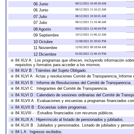
06 Junio
08/12/2021 10:49:39 AM
06 Junio
08/12/2021 11:16:22 AM
07 Julio
08/12/2021 10:50:01 AM
07 Julio
08/12/2021 11:16:48 AM
08 Agosto
09/02/2021 12:40:04 PM
09 Septiembre
10/12/2021 11:06:22 AM
10 Octubre
11/08/2021 01:39:05 PM
11 Noviembre
12/02/2021 09:18:04 AM
12 Diciembre
01/05/2022 12:49:19 PM
84 XLV A : Los programas que ofrecen, incluyendo información sobre 
requisitos y formatos para acceder a los mismos.
84 XLV B : Trámites del Sujeto Obligado.
84 XLVI A : Actas y resoluciones Comité de Transparencia_Informe 
84 XLVI B : Informe de Resoluciones del Comité de Transparencia.
84 XLVI C : Integrantes del Comité de Transparencia.
84 XLVI D : Calendario de sesiones ordinarias del Comité de Transp
84 XLVII A : Evaluaciones y encuestas a programas financiados con
84 XLVII B : Encuestas sobre programas.
84 XLVIII - : Estudios financiados con recursos públicos.
84 XLIX A : Hipervínculo al listado de pensionados y jubilados.
84 XLIX B : Jubilados y pensionados. Listado de jubilados y pensio
84 L A : Ingresos recibidos.