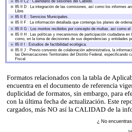
85 II C2 : Calendario de sesiones del Cabildo.
85 II D : La integración de las comisiones, así como los informes anu
Libre.
85 II E : Servicios Municipales.
85 II F : La información detallada que contenga los planes de ordenam
85 II G : Los montos recibidos por concepto de multas, así como el n
85 II H : Las políticas y mecanismos de participación ciudadana en 
como, en la toma de decisiones de sus dependencias y entidades pú
85 II I : Estudios de factibilidad ecológica.
85 II J : Previo convenio de colaboración administrativa, la informac
las Demarcaciones Territoriales del Distrito Federal, especificando
Fiscal.
Formatos relacionados con la tabla de Aplica
encuentra en el
documento de referencia
vigen
duplicidad de formatos, sin embargo, para ef
con la última fecha de actualización. Este rep
cargados, más NO así la CALIDAD de la info
¿ No encuentras 
Sol