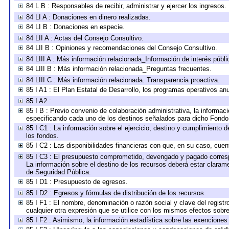
84 L B : Responsables de recibir, administrar y ejercer los ingresos.
84 LI A : Donaciones en dinero realizadas.
84 LI B : Donaciones en especie.
84 LII A : Actas del Consejo Consultivo.
84 LII B : Opiniones y recomendaciones del Consejo Consultivo.
84 LIII A : Más información relacionada_Información de interés públi
84 LIII B : Más información relacionada_Preguntas frecuentes.
84 LIII C : Más información relacionada. Transparencia proactiva.
85 I A1 : El Plan Estatal de Desarrollo, los programas operativos a
85 I A2 :
85 I B : Previo convenio de colaboración administrativa, la informaci
especificando cada uno de los destinos señalados para dicho Fondo 
85 I C1 : La información sobre el ejercicio, destino y cumplimiento
los fondos.
85 I C2 : Las disponibilidades financieras con que, en su caso, cuen
85 I C3 : El presupuesto comprometido, devengado y pagado correspon
La información sobre el destino de los recursos deberá estar clarame
de Seguridad Pública.
85 I D1 : Presupuesto de egresos.
85 I D2 : Egresos y fórmulas de distribución de los recursos.
85 I F1 : El nombre, denominación o razón social y clave del registr
cualquier otra expresión que se utilice con los mismos efectos sobre
85 I F2 : Asimismo, la información estadística sobre las exenciones 