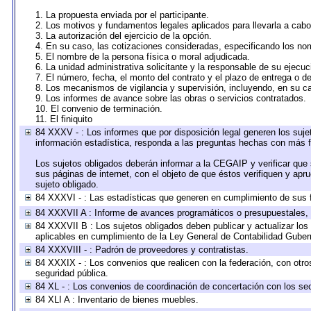
1. La propuesta enviada por el participante.
2. Los motivos y fundamentos legales aplicados para llevarla a cabo
3. La autorización del ejercicio de la opción.
4. En su caso, las cotizaciones consideradas, especificando los no
5. El nombre de la persona física o moral adjudicada.
6. La unidad administrativa solicitante y la responsable de su ejecuc
7. El número, fecha, el monto del contrato y el plazo de entrega o de
8. Los mecanismos de vigilancia y supervisión, incluyendo, en su c
9. Los informes de avance sobre las obras o servicios contratados.
10. El convenio de terminación.
11. El finiquito
84 XXXV - : Los informes que por disposición legal generen los suje
información estadística, responda a las preguntas hechas con más fr
Los sujetos obligados deberán informar a la CEGAIP y verificar que 
sus páginas de internet, con el objeto de que éstos verifiquen y apr
sujeto obligado.
84 XXXVI - : Las estadísticas que generen en cumplimiento de sus 
84 XXXVII A : Informe de avances programáticos o presupuestales, 
84 XXXVII B : Los sujetos obligados deben publicar y actualizar lo
aplicables en cumplimiento de la Ley General de Contabilidad Gube
84 XXXVIII - : Padrón de proveedores y contratistas.
84 XXXIX - : Los convenios que realicen con la federación, con otr
seguridad pública.
84 XL - : Los convenios de coordinación de concertación con los sec
84 XLI A : Inventario de bienes muebles.