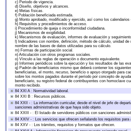
c) Periodo de vigencia.
d) Diseño, objetivos y alcances.
e) Metas físicas.
f) Población beneficiada estimada.
g) Monto aprobado, modificado y ejercido, así como los calendarios
h) Requisitos y procedimientos de acceso.
i) Procedimiento de queja o inconformidad ciudadana.
j) Mecanismos de exigibilidad.
k) Mecanismos de evaluación, informes de evaluación y seguimien
l) Indicadores con nombre, definición, método de cálculo, unidad de
nombre de las bases de datos utilizadas para su cálculo.
m) Formas de participación social.
n) Articulación con otros programas sociales.
o) Vínculo a las reglas de operación o documento equivalente.
p) Informes periódicos sobre la ejecución y los resultados de las ev
q) Padrón de beneficiarios mismo que deberá contener los siguiente
beneficiarias, el monto, recurso, beneficio o apoyo otorgado para cad
sobre los montos pagados durante el período por concepto de ayudas
beneficiario, su registro federal de contribuyentes con homoclave cu
monto recibido.
84 XXI A : Normatividad laboral.
84 XXI B : Recursos públicos.
84 XXII - : La información curricular, desde el nivel de jefe de depar
sanciones administrativas de que haya sido objeto.
84 XXIII - : El listado de servidores públicos con sanciones administ
84 XXIV - : Los servicios que ofrecen señalando los requisitos para 
84 XXV - : Los trámites, requisitos y formatos que ofrecen.