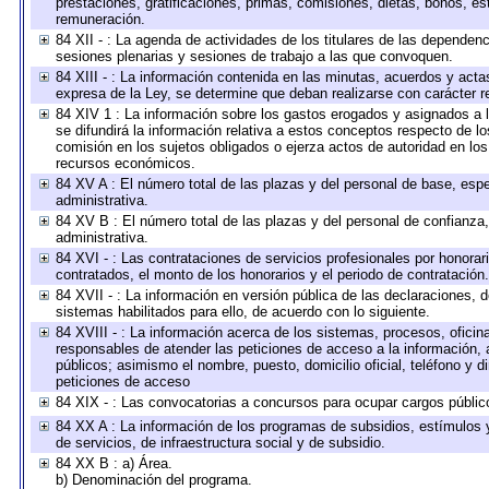
prestaciones, gratificaciones, primas, comisiones, dietas, bonos, e
remuneración.
84 XII - : La agenda de actividades de los titulares de las dependen
sesiones plenarias y sesiones de trabajo a las que convoquen.
84 XIII - : La información contenida en las minutas, acuerdos y acta
expresa de la Ley, se determine que deban realizarse con carácter r
84 XIV 1 : La información sobre los gastos erogados y asignados a 
se difundirá la información relativa a estos conceptos respecto de
comisión en los sujetos obligados o ejerza actos de autoridad en lo
recursos económicos.
84 XV A : El número total de las plazas y del personal de base, espe
administrativa.
84 XV B : El número total de las plazas y del personal de confianza,
administrativa.
84 XVI - : Las contrataciones de servicios profesionales por honorar
contratados, el monto de los honorarios y el periodo de contratación.
84 XVII - : La información en versión pública de las declaraciones, de
sistemas habilitados para ello, de acuerdo con lo siguiente.
84 XVIII - : La información acerca de los sistemas, procesos, oficina
responsables de atender las peticiones de acceso a la información, 
públicos; asimismo el nombre, puesto, domicilio oficial, teléfono y d
peticiones de acceso
84 XIX - : Las convocatorias a concursos para ocupar cargos públic
84 XX A : La información de los programas de subsidios, estímulos 
de servicios, de infraestructura social y de subsidio.
84 XX B : a) Área.
b) Denominación del programa.