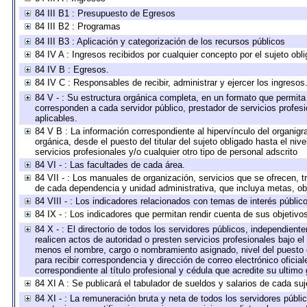
84 III B1 : Presupuesto de Egresos
84 III B2 : Programas
84 III B3 : Aplicación y categorización de los recursos públicos
84 IV A : Ingresos recibidos por cualquier concepto por el sujeto obl
84 IV B : Egresos.
84 IV C : Responsables de recibir, administrar y ejercer los ingresos
84 V - : Su estructura orgánica completa, en un formato que permita 
corresponden a cada servidor público, prestador de servicios profes
aplicables.
84 V B : La información correspondiente al hipervínculo del organigra
orgánica, desde el puesto del titular del sujeto obligado hasta el ni
servicios profesionales y/o cualquier otro tipo de personal adscrito
84 VI - : Las facultades de cada área.
84 VII - : Los manuales de organización, servicios que se ofrecen, 
de cada dependencia y unidad administrativa, que incluya metas, obj
84 VIII - : Los indicadores relacionados con temas de interés públi
84 IX - : Los indicadores que permitan rendir cuenta de sus objetivo
84 X - : El directorio de todos los servidores públicos, independien
realicen actos de autoridad o presten servicios profesionales bajo el
menos el nombre, cargo o nombramiento asignado, nivel del puesto en
para recibir correspondencia y dirección de correo electrónico oficia
correspondiente al título profesional y cédula que acredite su ultimo
84 XI A : Se publicará el tabulador de sueldos y salarios de cada su
84 XI - : La remuneración bruta y neta de todos los servidores públ