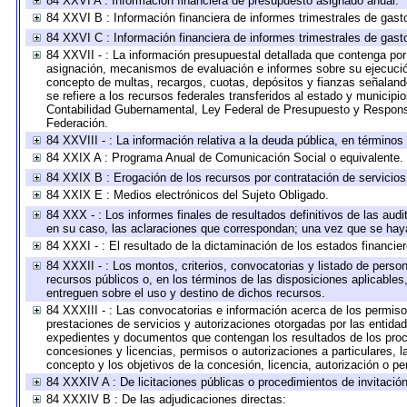
84 XXVI A : Información financiera de presupuesto asignado anual.
84 XXVI B : Información financiera de informes trimestrales de gast
84 XXVI C : Información financiera de informes trimestrales de gast
84 XXVII - : La información presupuestal detallada que contenga por 
asignación, mecanismos de evaluación e informes sobre su ejecución
concepto de multas, recargos, cuotas, depósitos y fianzas señalando 
se refiere a los recursos federales transferidos al estado y municip
Contabilidad Gubernamental, Ley Federal de Presupuesto y Responsa
Federación.
84 XXVIII - : La información relativa a la deuda pública, en términos
84 XXIX A : Programa Anual de Comunicación Social o equivalente.
84 XXIX B : Erogación de los recursos por contratación de servicios 
84 XXIX E : Medios electrónicos del Sujeto Obligado.
84 XXX - : Los informes finales de resultados definitivos de las audi
en su caso, las aclaraciones que correspondan; una vez que se hay
84 XXXI - : El resultado de la dictaminación de los estados financier
84 XXXII - : Los montos, criterios, convocatorias y listado de perso
recursos públicos o, en los términos de las disposiciones aplicable
entreguen sobre el uso y destino de dichos recursos.
84 XXXIII - : Las convocatorias e información acerca de los permisos
prestaciones de servicios y autorizaciones otorgadas por las entida
expedientes y documentos que contengan los resultados de los proce
concesiones y licencias, permisos o autorizaciones a particulares, la
concepto y los objetivos de la concesión, licencia, autorización o pe
84 XXXIV A : De licitaciones públicas o procedimientos de invitación 
84 XXXIV B : De las adjudicaciones directas: