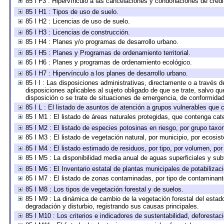
85 I F3 : Hipervínculo a las cancelaciones y condonaciones de crédit
85 I H1 : Tipos de uso de suelo.
85 I H2 : Licencias de uso de suelo.
85 I H3 : Licencias de construcción.
85 I H4 : Planes y/o programas de desarrollo urbano.
85 I H5 : Planes y Programas de ordenamiento territorial.
85 I H6 : Planes y programas de ordenamiento ecológico.
85 I H7 : Hipervínculo a los planes de desarrollo urbano.
85 I I : Las disposiciones administrativas, directamente o a través 
disposiciones aplicables al sujeto obligado de que se trate, salvo q
disposición o se trate de situaciones de emergencia, de conformida
85 I L : El listado de asuntos de atención a grupos vulnerables que
85 I M1 : El listado de áreas naturales protegidas, que contenga cat
85 I M2 : El listado de especies potosinas en riesgo, por grupo tax
85 I M3 : El listado de vegetación natural, por municipio, por ecosis
85 I M4 : El listado estimado de residuos, por tipo, por volumen, por
85 I M5 : La disponibilidad media anual de aguas superficiales y subt
85 I M6 : El Inventario estatal de plantas municipales de potabilizac
85 I M7 : El listado de zonas contaminadas, por tipo de contaminante
85 I M8 : Los tipos de vegetación forestal y de suelos.
85 I M9 : La dinámica de cambio de la vegetación forestal del estad
degradación y disturbio, registrando sus causas principales.
85 I M10 : Los criterios e indicadores de sustentabilidad, deforesta