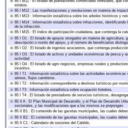
85 I M11 : El listado de plantaciones comerciales forestales, que con
estatus.
85 I M12 : Las manifestaciones y resoluciones en materia de impact
85 I M13 : Información estadística sobre los arboles históricos y no
85 I M14 : Información estadística sobre infracciones, identificando 
de la infracción.
85 I M15 : El índice de participación ciudadana, que contenga la ca
85 I O1 : El listado de apoyos otorgados en materia de agricultura, 
descripción o monto del apoyo, y el número de beneficiarios distingu
85 I O2 : El listado de ingenios azucareros, que contenga producció
85 I O3 : El listado de activos y unidades económicas de pesca y ac
actividad
85 I O4 : El listado de agro negocios, empresas rurales y productore
incentivo.
85 I T1 : Información estadística sobre las actividades económicas 
aéreos, flujos carreteros.
85 I T2 : Información correspondiente a destinos turísticos por munic
85 I T3 : Información estadística sobre ocupación hotelera.
85 I T4 : El listado de prestadores de servicios turísticos, desagreg
85 II A : El Plan Municipal de Desarrollo, y el Plan de Desarrollo U
sectoriales, y las modificaciones que a los mismos se propongan.
85 II B1 : El contenido de las gacetas municipales, las cuales deb
85 II B2 : El contenido de las gacetas municipales, las cuales deb
85 II C1 : Calendario de sesiones del Cabildo.