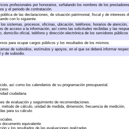
icios profesionales por honorarios, señalando los nombres de los prestadores 
os y el periodo de contratación.
 pública de las declaraciones, de situación patrimonial, fiscal y de intereses d
uerdo con lo siguiente.
 los sistemas, procesos, oficinas, ubicación, teléfonos, horarios de atención,
es de acceso a la información, así como las solicitudes recibidas y las respu
 domicilio oficial, teléfono y dirección electrónica de los servidores público
rsos para ocupar cargos públicos y los resultados de los mismos.
ramas de subsidios, estímulos y apoyos, en el que se deberá informar respec
l y de subsidio.
rcido, así como los calendarios de su programación presupuestal.
cceso.
midad ciudadana.
mes de evaluación y seguimiento de recomendaciones.
n, método de cálculo, unidad de medida, dimensión, frecuencia de medición,
das para su cálculo.
ociales.
 o documento equivalente.
ción y los resultados de las evaluaciones realizadas.