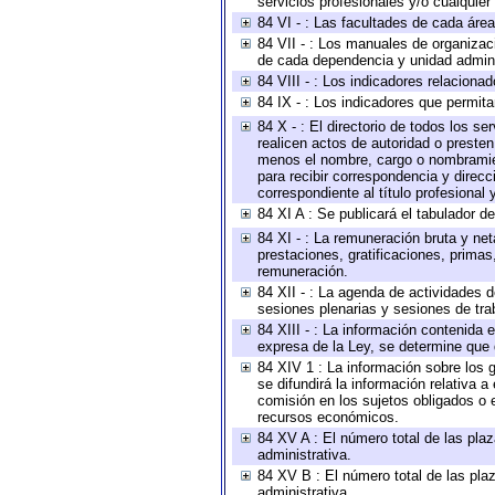
servicios profesionales y/o cualquier 
84 VI - : Las facultades de cada área
84 VII - : Los manuales de organizac
de cada dependencia y unidad adminis
84 VIII - : Los indicadores relacion
84 IX - : Los indicadores que permita
84 X - : El directorio de todos los s
realicen actos de autoridad o presten
menos el nombre, cargo o nombramient
para recibir correspondencia y direcc
correspondiente al título profesional
84 XI A : Se publicará el tabulador d
84 XI - : La remuneración bruta y ne
prestaciones, gratificaciones, prima
remuneración.
84 XII - : La agenda de actividades d
sesiones plenarias y sesiones de tra
84 XIII - : La información contenida
expresa de la Ley, se determine que 
84 XIV 1 : La información sobre los
se difundirá la información relativa
comisión en los sujetos obligados o 
recursos económicos.
84 XV A : El número total de las plaz
administrativa.
84 XV B : El número total de las plaz
administrativa.