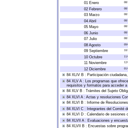
01 Enero
08
02 Febrero
08
03 Marzo
08
04 Abril
08
05 Mayo
08
06 Junio
08
07 Julio
08
08 Agosto
09
09 Septiembre
10
10 Octubre
11
11 Noviembre
12
12 Diciembre
01
84 XLIV B : Participación ciudadana
84 XLV A : Los programas que ofrecen
requisitos y formatos para acceder 
84 XLV B : Trámites del Sujeto Obli
84 XLVI A : Actas y resoluciones Co
84 XLVI B : Informe de Resoluciones
84 XLVI C : Integrantes del Comité d
84 XLVI D : Calendario de sesiones o
84 XLVII A : Evaluaciones y encuest
84 XLVII B : Encuestas sobre progr