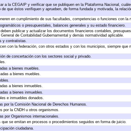
ar a la CEGAIP y verificar que se publiquen en la Plataforma Nacional, cuále
to de que éstos verifiquen y aprueben, de forma fundada y motivada, la relaci
eneren en cumplimiento de sus facultades, competencias o funciones con la 
ogramáticos o presupuestales, balances generales y su estado financiero.
deben publicar y actualizar los documentos financieros contables, presupues
y General de Contabilidad Gubernamental y demás normatividad aplicable.
 y contratistas.
cen con la federación, con otros estados y con los municipios, siempre que 
ión de concertación con los sectores social y privado.
les.
icadas a bienes muebles.
icadas a bienes muebles.
ebles.
icadas a bienes inmuebles.
icadas a bienes inmuebles.
bles e inmuebles donados.
as por la Comisión Nacional de Derechos Humanos.
os por la CNDH u otros organismos.
as por Organismos internacionales.
os que se emitan en procesos o procedimientos seguidos en forma de juicio.
cipación ciudadana.