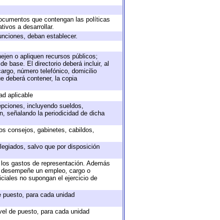
 documentos que contengan las políticas
ivos a desarrollar.
unciones, deban establecer.
nejen o apliquen recursos públicos;
e base. El directorio deberá incluir, al
argo, número telefónico, domicilio
ue deberá contener, la copia
ad aplicable
epciones, incluyendo sueldos,
, señalando la periodicidad de dicha
sos consejos, gabinetes, cabildos,
legiados, salvo que por disposición
o los gastos de representación. Además
ue desempeñe un empleo, cargo o
ciales no supongan el ejercicio de
de puesto, para cada unidad
ivel de puesto, para cada unidad