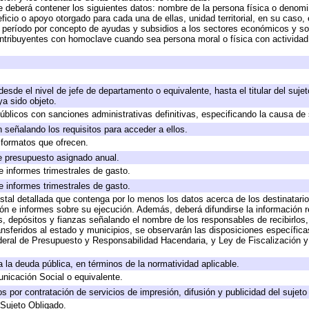
e deberá contener los siguientes datos: nombre de la persona física o denomi
eficio o apoyo otorgado para cada una de ellas, unidad territorial, en su caso
período por concepto de ayudas y subsidios a los sectores económicos y soci
 contribuyentes con homoclave cuando sea persona moral o física con actividad
 desde el nivel de jefe de departamento o equivalente, hasta el titular del suj
a sido objeto.
 públicos con sanciones administrativas definitivas, especificando la causa de 
 señalando los requisitos para acceder a ellos.
y formatos que ofrecen.
e presupuesto asignado anual.
e informes trimestrales de gasto.
e informes trimestrales de gasto.
stal detallada que contenga por lo menos los datos acerca de los destinatario
 e informes sobre su ejecución. Además, deberá difundirse la información re
, depósitos y fianzas señalando el nombre de los responsables de recibirlos, 
ransferidos al estado y municipios, se observarán las disposiciones específic
eral de Presupuesto y Responsabilidad Hacendaria, y Ley de Fiscalización y
 a la deuda pública, en términos de la normatividad aplicable.
icación Social o equivalente.
 por contratación de servicios de impresión, difusión y publicidad del sujeto
 Sujeto Obligado.