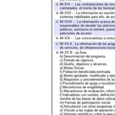
84 XVI - : Las contrataciones de serv
contratados, el monto de los honorari
84 XVII - : La información en versión
sistemas habilitados para ello, de ac
84 XVIII - : La información acerca de
responsables de atender las peticion
públicos; asimismo el nombre, puesto,
peticiones de acceso
84 XIX - : Las convocatorias a concu
84 XX A : La información de los prog
de servicios, de infraestructura socia
84 XX B : a) Área.
b) Denominación del programa.
c) Periodo de vigencia.
d) Diseño, objetivos y alcances.
e) Metas físicas.
f) Población beneficiada estimada.
g) Monto aprobado, modificado y eje
h) Requisitos y procedimientos de a
i) Procedimiento de queja o inconfor
j) Mecanismos de exigibilidad.
k) Mecanismos de evaluación, infor
l) Indicadores con nombre, definició
nombre de las bases de datos utiliza
m) Formas de participación social.
n) Articulación con otros programas s
o) Vínculo a las reglas de operación
p) Informes periódicos sobre la ejecu