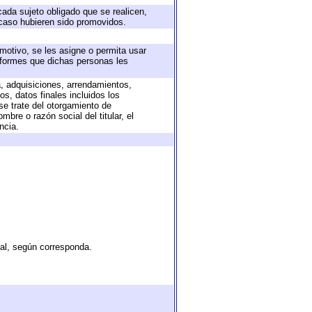
cada sujeto obligado que se realicen,
 caso hubieren sido promovidos.
 motivo, se les asigne o permita usar
informes que dichas personas les
a, adquisiciones, arrendamientos,
s, datos finales incluidos los
e trate del otorgamiento de
bre o razón social del titular, el
ncia.
tal, según corresponda.