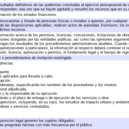
sultados definitivos de las auditorías concluidas al ejercicio presupuestal de 
rrespondan; una vez que se hayan agotado y resuelto los recursos que en su
inación de los estados financieros.
onvocatorias y listado de personas físicas o morales a quienes, por cualquier
 de las disposiciones aplicables, realicen actos de autoridad. Asimismo, los 
dichos recursos.
formación acerca de los permisos, licencias, concesiones, licitaciones de obr
ciones otorgadas por las entidades públicas, así como las opiniones argumento
gan los resultados de los procedimientos administrativos aludidos. Cuando s
utorizaciones a particulares, la información al respecto deberá contener el nom
ión, licencia, autorización o permiso, el fundamento legal y el tiempo de vige
 o procedimientos de invitación restringida.
directas:
ipante.
 aplicados para llevarla a cabo.
 opción.
sideradas, especificando los nombres de los proveedores y los montos.
moral adjudicada.
te y la responsable de su ejecución.
trato y el plazo de entrega o de ejecución de los servicios u obra.
upervisión, incluyendo, en su caso, los estudios de impacto urbano y ambien
obras o servicios contratados.
posición legal generen los sujetos obligados;
las preguntas hechas con más frecuencia por el público.