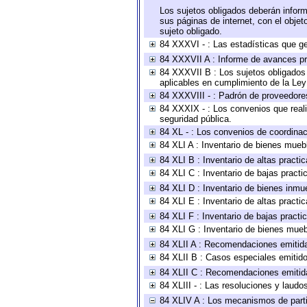
Los sujetos obligados deberán inform
sus páginas de internet, con el obje
sujeto obligado.
84 XXXVI - : Las estadísticas que g
84 XXXVII A : Informe de avances pr
84 XXXVII B : Los sujetos obligados 
aplicables en cumplimiento de la Le
84 XXXVIII - : Padrón de proveedores
84 XXXIX - : Los convenios que reali
seguridad pública.
84 XL - : Los convenios de coordinac
84 XLI A : Inventario de bienes mueb
84 XLI B : Inventario de altas pract
84 XLI C : Inventario de bajas pract
84 XLI D : Inventario de bienes inmu
84 XLI E : Inventario de altas pract
84 XLI F : Inventario de bajas pract
84 XLI G : Inventario de bienes mue
84 XLII A : Recomendaciones emitid
84 XLII B : Casos especiales emitid
84 XLII C : Recomendaciones emitid
84 XLIII - : Las resoluciones y laud
84 XLIV A : Los mecanismos de parti