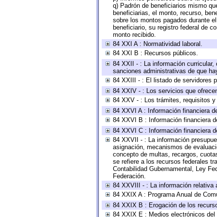
q) Padrón de beneficiarios mismo qu
beneficiarias, el monto, recurso, ben
sobre los montos pagados durante el 
beneficiario, su registro federal de
monto recibido.
84 XXI A : Normatividad laboral.
84 XXI B : Recursos públicos.
84 XXII - : La información curricular,
sanciones administrativas de que hay
84 XXIII - : El listado de servidores
84 XXIV - : Los servicios que ofrecen
84 XXV - : Los trámites, requisitos 
84 XXVI A : Información financiera d
84 XXVI B : Información financiera d
84 XXVI C : Información financiera d
84 XXVII - : La información presupue
asignación, mecanismos de evaluación
concepto de multas, recargos, cuotas
se refiere a los recursos federales t
Contabilidad Gubernamental, Ley Fed
Federación.
84 XXVIII - : La información relativa
84 XXIX A : Programa Anual de Comun
84 XXIX B : Erogación de los recursos
84 XXIX E : Medios electrónicos del