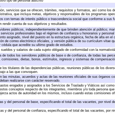
otro tipo de personal adscrito
.
ión, servicios que se ofrecen, trámites, requisitos y formatos, así como los
trativa, que incluya metas, objetivos y responsables de los programas operat
ados con temas de interés público o trascendencia social que conforme a sus f
n rendir cuenta de sus objetivos y resultados.
ervidores públicos, independientemente de que brinden atención al público; ma
 servicios profesionales bajo el régimen de confianza u honorarios y personal d
o asignado, nivel del puesto en la estructura orgánica, fecha de alta en el c
ión de correo electrónico oficiales, y versión pública de su currículum vitae q
 y cédula que acredite su ultimo grado de estudios.
e sueldos y salarios de cada sujeto obligado de conformidad con la normativid
ta de todos los servidores públicos de base o de confianza, de todas las perc
s, comisiones, dietas, bonos, estímulos, ingresos y sistemas de compensación
e los titulares de las dependencias públicas, reuniones públicas de los diver
bajo a las que convoquen.
 en las minutas, acuerdos y actas de las reuniones oficiales de sus órganos co
deban realizarse con carácter reservado.
 gastos erogados y asignados a los Servicios de Traslado y Viáticos así com
 a estos conceptos respecto de los integrantes, miembros y/o toda persona q
ejerza actos de autoridad en los mismos, incluso cuando estas comisiones ofi
as y del personal de base, especificando el total de las vacantes, por nivel 
as y del personal de confianza, especificando el total de las vacantes, por n