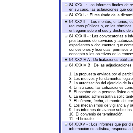
84 XXX - : Los informes finales de re
en su caso, las aclaraciones que co
84 XXXI - : El resultado de la dictam
84 XXXII - : Los montos, criterios, c
recursos públicos o, en los términos
entreguen sobre el uso y destino de 
84 XXXIII - : Las convocatorias e in
prestaciones de servicios y autoriza
expedientes y documentos que conten
concesiones y licencias, permisos o a
concepto y los objetivos de la conces
84 XXXIV A : De licitaciones públicas
84 XXXIV B : De las adjudicaciones 
1. La propuesta enviada por el partic
2. Los motivos y fundamentos legales
3. La autorización del ejercicio de la
4. En su caso, las cotizaciones con
5. El nombre de la persona física o 
6. La unidad administrativa solicitan
7. El número, fecha, el monto del con
8. Los mecanismos de vigilancia y s
9. Los informes de avance sobre las 
10. El convenio de terminación.
11. El finiquito
84 XXXV - : Los informes que por dis
información estadística, responda a 