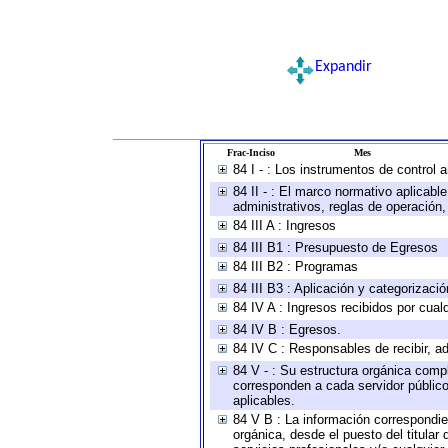
Expandir
Frac-Inciso
Mes
84 I - : Los instrumentos de control 
84 II - : El marco normativo aplicabl
administrativos, reglas de operación, c
84 III A : Ingresos
84 III B1 : Presupuesto de Egresos
84 III B2 : Programas
84 III B3 : Aplicación y categorizaci
84 IV A : Ingresos recibidos por cual
84 IV B : Egresos.
84 IV C : Responsables de recibir, ad
84 V - : Su estructura orgánica compl
corresponden a cada servidor público
aplicables.
84 V B : La información correspondien
orgánica, desde el puesto del titular