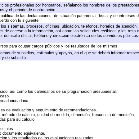
icios profesionales por honorarios, señalando los nombres de los prestadores 
os y el periodo de contratación.
 pública de las declaraciones, de situación patrimonial, fiscal y de intereses d
uerdo con lo siguiente.
 los sistemas, procesos, oficinas, ubicación, teléfonos, horarios de atención,
es de acceso a la información, así como las solicitudes recibidas y las respu
 domicilio oficial, teléfono y dirección electrónica de los servidores público
rsos para ocupar cargos públicos y los resultados de los mismos.
ramas de subsidios, estímulos y apoyos, en el que se deberá informar respec
l y de subsidio.
rcido, así como los calendarios de su programación presupuestal.
cceso.
midad ciudadana.
mes de evaluación y seguimiento de recomendaciones.
n, método de cálculo, unidad de medida, dimensión, frecuencia de medición,
das para su cálculo.
ociales.
 o documento equivalente.
ción y los resultados de las evaluaciones realizadas.