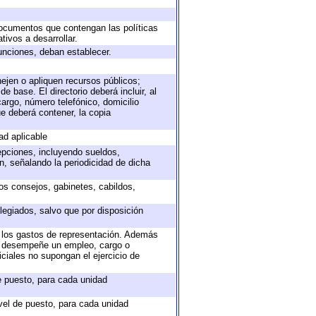
 documentos que contengan las políticas
ivos a desarrollar.
unciones, deban establecer.
nejen o apliquen recursos públicos;
e base. El directorio deberá incluir, al
argo, número telefónico, domicilio
ue deberá contener, la copia
ad aplicable
epciones, incluyendo sueldos,
, señalando la periodicidad de dicha
sos consejos, gabinetes, cabildos,
legiados, salvo que por disposición
o los gastos de representación. Además
ue desempeñe un empleo, cargo o
ciales no supongan el ejercicio de
de puesto, para cada unidad
ivel de puesto, para cada unidad