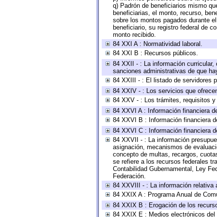
q) Padrón de beneficiarios mismo qu
beneficiarias, el monto, recurso, ben
sobre los montos pagados durante el 
beneficiario, su registro federal de
monto recibido.
84 XXI A : Normatividad laboral.
84 XXI B : Recursos públicos.
84 XXII - : La información curricular,
sanciones administrativas de que hay
84 XXIII - : El listado de servidores
84 XXIV - : Los servicios que ofrecen
84 XXV - : Los trámites, requisitos 
84 XXVI A : Información financiera d
84 XXVI B : Información financiera d
84 XXVI C : Información financiera d
84 XXVII - : La información presupue
asignación, mecanismos de evaluación
concepto de multas, recargos, cuotas
se refiere a los recursos federales t
Contabilidad Gubernamental, Ley Fed
Federación.
84 XXVIII - : La información relativa
84 XXIX A : Programa Anual de Comun
84 XXIX B : Erogación de los recursos
84 XXIX E : Medios electrónicos del