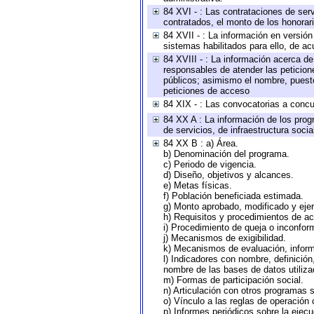
84 XVI - : Las contrataciones de serv
contratados, el monto de los honorari
84 XVII - : La información en versión
sistemas habilitados para ello, de ac
84 XVIII - : La información acerca de
responsables de atender las peticion
públicos; asimismo el nombre, puesto,
peticiones de acceso
84 XIX - : Las convocatorias a concu
84 XX A : La información de los prog
de servicios, de infraestructura socia
84 XX B : a) Área.
b) Denominación del programa.
c) Periodo de vigencia.
d) Diseño, objetivos y alcances.
e) Metas físicas.
f) Población beneficiada estimada.
g) Monto aprobado, modificado y eje
h) Requisitos y procedimientos de a
i) Procedimiento de queja o inconfor
j) Mecanismos de exigibilidad.
k) Mecanismos de evaluación, infor
l) Indicadores con nombre, definició
nombre de las bases de datos utiliza
m) Formas de participación social.
n) Articulación con otros programas s
o) Vínculo a las reglas de operación
p) Informes periódicos sobre la ejecu