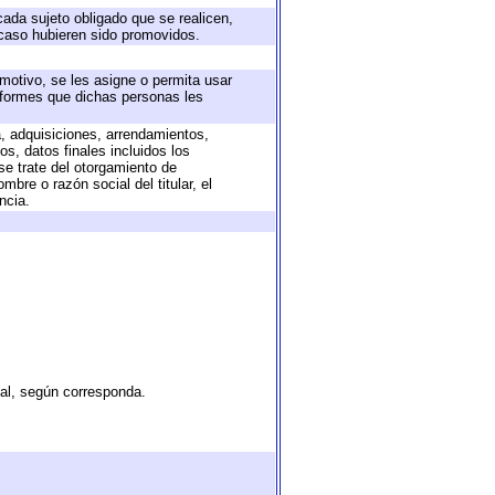
cada sujeto obligado que se realicen,
 caso hubieren sido promovidos.
 motivo, se les asigne o permita usar
informes que dichas personas les
a, adquisiciones, arrendamientos,
s, datos finales incluidos los
e trate del otorgamiento de
bre o razón social del titular, el
ncia.
tal, según corresponda.