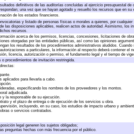
sultados definitivos de las auditorías concluidas al ejercicio presupuestal de 
rrespondan; una vez que se hayan agotado y resuelto los recursos que en su
inación de los estados financieros.
onvocatorias y listado de personas físicas o morales a quienes, por cualquier
 de las disposiciones aplicables, realicen actos de autoridad. Asimismo, los 
dichos recursos.
formación acerca de los permisos, licencias, concesiones, licitaciones de obr
ciones otorgadas por las entidades públicas, así como las opiniones argumento
gan los resultados de los procedimientos administrativos aludidos. Cuando s
utorizaciones a particulares, la información al respecto deberá contener el nom
ión, licencia, autorización o permiso, el fundamento legal y el tiempo de vige
 o procedimientos de invitación restringida.
directas:
ipante.
 aplicados para llevarla a cabo.
 opción.
sideradas, especificando los nombres de los proveedores y los montos.
moral adjudicada.
te y la responsable de su ejecución.
trato y el plazo de entrega o de ejecución de los servicios u obra.
upervisión, incluyendo, en su caso, los estudios de impacto urbano y ambien
obras o servicios contratados.
posición legal generen los sujetos obligados;
las preguntas hechas con más frecuencia por el público.