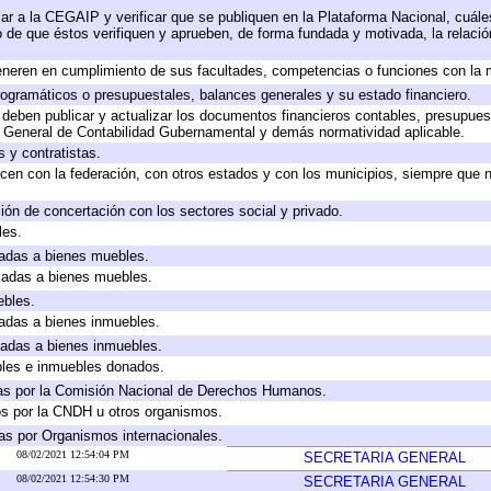
ar a la CEGAIP y verificar que se publiquen en la Plataforma Nacional, cuále
to de que éstos verifiquen y aprueben, de forma fundada y motivada, la relaci
eneren en cumplimiento de sus facultades, competencias o funciones con la 
ogramáticos o presupuestales, balances generales y su estado financiero.
deben publicar y actualizar los documentos financieros contables, presupues
y General de Contabilidad Gubernamental y demás normatividad aplicable.
 y contratistas.
cen con la federación, con otros estados y con los municipios, siempre que 
ión de concertación con los sectores social y privado.
les.
icadas a bienes muebles.
icadas a bienes muebles.
ebles.
icadas a bienes inmuebles.
icadas a bienes inmuebles.
bles e inmuebles donados.
as por la Comisión Nacional de Derechos Humanos.
os por la CNDH u otros organismos.
as por Organismos internacionales.
08/02/2021 12:54:04 PM
SECRETARIA GENERAL
08/02/2021 12:54:30 PM
SECRETARIA GENERAL