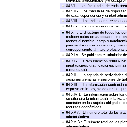
servicios profesionales y/o cualquier 
84 VI - : Las facultades de cada área
84 VII - : Los manuales de organizac
de cada dependencia y unidad adminis
84 VIII - : Los indicadores relacion
84 IX - : Los indicadores que permita
84 X - : El directorio de todos los s
realicen actos de autoridad o presten
menos el nombre, cargo o nombramient
para recibir correspondencia y direcc
correspondiente al título profesional
84 XI A : Se publicará el tabulador d
84 XI - : La remuneración bruta y ne
prestaciones, gratificaciones, prima
remuneración.
84 XII - : La agenda de actividades d
sesiones plenarias y sesiones de tra
84 XIII - : La información contenida
expresa de la Ley, se determine que 
84 XIV 1 : La información sobre los
se difundirá la información relativa
comisión en los sujetos obligados o 
recursos económicos.
84 XV A : El número total de las plaz
administrativa.
84 XV B : El número total de las plaz
administrativa.