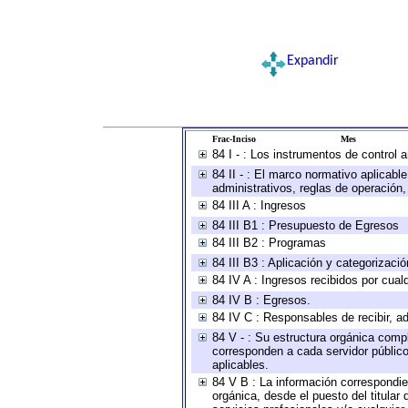
Expandir
Frac-Inciso
Mes
84 I - : Los instrumentos de control 
84 II - : El marco normativo aplicabl
administrativos, reglas de operación, c
84 III A : Ingresos
84 III B1 : Presupuesto de Egresos
84 III B2 : Programas
84 III B3 : Aplicación y categorizaci
84 IV A : Ingresos recibidos por cual
84 IV B : Egresos.
84 IV C : Responsables de recibir, ad
84 V - : Su estructura orgánica compl
corresponden a cada servidor público
aplicables.
84 V B : La información correspondien
orgánica, desde el puesto del titular