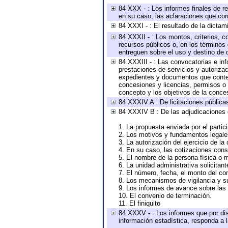
84 XXX - : Los informes finales de re
en su caso, las aclaraciones que co
84 XXXI - : El resultado de la dictam
84 XXXII - : Los montos, criterios, c
recursos públicos o, en los términos
entreguen sobre el uso y destino de 
84 XXXIII - : Las convocatorias e in
prestaciones de servicios y autoriza
expedientes y documentos que conten
concesiones y licencias, permisos o a
concepto y los objetivos de la conces
84 XXXIV A : De licitaciones públicas
84 XXXIV B : De las adjudicaciones 
1. La propuesta enviada por el partic
2. Los motivos y fundamentos legales
3. La autorización del ejercicio de la
4. En su caso, las cotizaciones con
5. El nombre de la persona física o 
6. La unidad administrativa solicitan
7. El número, fecha, el monto del con
8. Los mecanismos de vigilancia y s
9. Los informes de avance sobre las 
10. El convenio de terminación.
11. El finiquito
84 XXXV - : Los informes que por dis
información estadística, responda a 