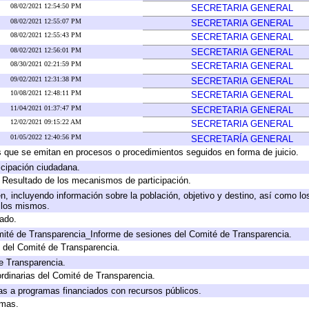
08/02/2021 12:54:50 PM
SECRETARIA GENERAL
08/02/2021 12:55:07 PM
SECRETARIA GENERAL
08/02/2021 12:55:43 PM
SECRETARIA GENERAL
08/02/2021 12:56:01 PM
SECRETARIA GENERAL
08/30/2021 02:21:59 PM
SECRETARIA GENERAL
09/02/2021 12:31:38 PM
SECRETARIA GENERAL
10/08/2021 12:48:11 PM
SECRETARIA GENERAL
11/04/2021 01:37:47 PM
SECRETARIA GENERAL
12/02/2021 09:15:22 AM
SECRETARIA GENERAL
01/05/2022 12:40:56 PM
SECRETARÍA GENERAL
os que se emitan en procesos o procedimientos seguidos en forma de juicio.
cipación ciudadana.
, Resultado de los mecanismos de participación.
, incluyendo información sobre la población, objetivo y destino, así como lo
a los mismos.
gado.
mité de Transparencia_Informe de sesiones del Comité de Transparencia.
 del Comité de Transparencia.
e Transparencia.
rdinarias del Comité de Transparencia.
as a programas financiados con recursos públicos.
amas.