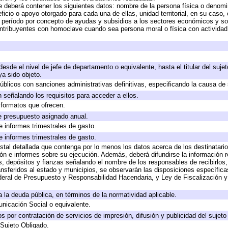
e deberá contener los siguientes datos: nombre de la persona física o denomi
eficio o apoyo otorgado para cada una de ellas, unidad territorial, en su caso
período por concepto de ayudas y subsidios a los sectores económicos y soci
 contribuyentes con homoclave cuando sea persona moral o física con actividad
 desde el nivel de jefe de departamento o equivalente, hasta el titular del suj
a sido objeto.
 públicos con sanciones administrativas definitivas, especificando la causa de 
 señalando los requisitos para acceder a ellos.
y formatos que ofrecen.
e presupuesto asignado anual.
e informes trimestrales de gasto.
e informes trimestrales de gasto.
stal detallada que contenga por lo menos los datos acerca de los destinatario
 e informes sobre su ejecución. Además, deberá difundirse la información re
, depósitos y fianzas señalando el nombre de los responsables de recibirlos, 
ransferidos al estado y municipios, se observarán las disposiciones específic
eral de Presupuesto y Responsabilidad Hacendaria, y Ley de Fiscalización y
 a la deuda pública, en términos de la normatividad aplicable.
icación Social o equivalente.
 por contratación de servicios de impresión, difusión y publicidad del sujeto
 Sujeto Obligado.