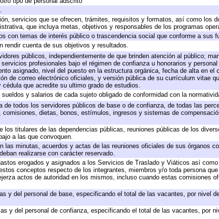
otro tipo de personal adscrito
.
ión, servicios que se ofrecen, trámites, requisitos y formatos, así como los
trativa, que incluya metas, objetivos y responsables de los programas operat
ados con temas de interés público o trascendencia social que conforme a sus f
n rendir cuenta de sus objetivos y resultados.
ervidores públicos, independientemente de que brinden atención al público; ma
 servicios profesionales bajo el régimen de confianza u honorarios y personal d
o asignado, nivel del puesto en la estructura orgánica, fecha de alta en el c
ión de correo electrónico oficiales, y versión pública de su currículum vitae q
 y cédula que acredite su ultimo grado de estudios.
e sueldos y salarios de cada sujeto obligado de conformidad con la normativid
ta de todos los servidores públicos de base o de confianza, de todas las perc
s, comisiones, dietas, bonos, estímulos, ingresos y sistemas de compensación
e los titulares de las dependencias públicas, reuniones públicas de los diver
bajo a las que convoquen.
 en las minutas, acuerdos y actas de las reuniones oficiales de sus órganos co
deban realizarse con carácter reservado.
 gastos erogados y asignados a los Servicios de Traslado y Viáticos así com
 a estos conceptos respecto de los integrantes, miembros y/o toda persona q
ejerza actos de autoridad en los mismos, incluso cuando estas comisiones ofi
as y del personal de base, especificando el total de las vacantes, por nivel 
as y del personal de confianza, especificando el total de las vacantes, por n