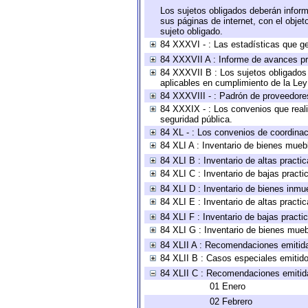
Los sujetos obligados deberán inform
sus páginas de internet, con el obje
sujeto obligado.
84 XXXVI - : Las estadísticas que g
84 XXXVII A : Informe de avances pr
84 XXXVII B : Los sujetos obligados 
aplicables en cumplimiento de la Le
84 XXXVIII - : Padrón de proveedores
84 XXXIX - : Los convenios que reali
seguridad pública.
84 XL - : Los convenios de coordinac
84 XLI A : Inventario de bienes mueb
84 XLI B : Inventario de altas pract
84 XLI C : Inventario de bajas pract
84 XLI D : Inventario de bienes inmu
84 XLI E : Inventario de altas pract
84 XLI F : Inventario de bajas pract
84 XLI G : Inventario de bienes mue
84 XLII A : Recomendaciones emitid
84 XLII B : Casos especiales emitid
84 XLII C : Recomendaciones emitid
01 Enero
02 Febrero