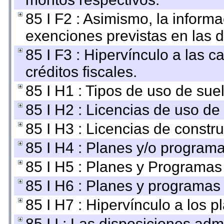
85 I F2 : Asimismo, la informa
exenciones previstas en las d
85 I F3 : Hipervínculo a las
créditos fiscales.
85 I H1 : Tipos de uso de suel
85 I H2 : Licencias de uso de
85 I H3 : Licencias de constru
85 I H4 : Planes y/o programa
85 I H5 : Planes y Programas 
85 I H6 : Planes y programas
85 I H7 : Hipervínculo a los 
85 I I : Las disposiciones adm