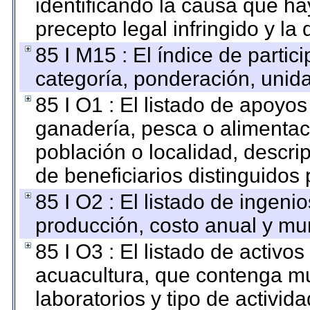
identificando la causa que hay
precepto legal infringido y la 
85 I M15 : El índice de parti
categoría, ponderación, unid
85 I O1 : El listado de apoyo
ganadería, pesca o alimentac
población o localidad, descri
de beneficiarios distinguidos
85 I O2 : El listado de ingen
producción, costo anual y mun
85 I O3 : El listado de activ
acuacultura, que contenga mu
laboratorios y tipo de activida