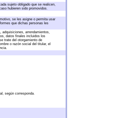
cada sujeto obligado que se realicen,
 caso hubieren sido promovidos.
 motivo, se les asigne o permita usar
informes que dichas personas les
a, adquisiciones, arrendamientos,
s, datos finales incluidos los
e trate del otorgamiento de
bre o razón social del titular, el
ncia.
tal, según corresponda.