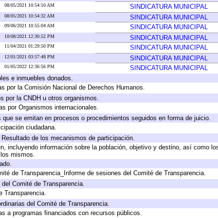
08/05/2021 10:54:10 AM
SINDICATURA MUNICIPAL
08/05/2021 10:54:32 AM
SINDICATURA MUNICIPAL
09/06/2021 10:55:04 AM
SINDICATURA MUNICIPAL
10/08/2021 12:30:52 PM
SINDICATURA MUNICIPAL
11/04/2021 01:29:50 PM
SINDICATURA MUNICIPAL
12/01/2021 03:57:48 PM
SINDICATURA MUNICIPAL
01/05/2022 12:36:56 PM
SINDICATURA MUNICIPAL
bles e inmuebles donados.
as por la Comisión Nacional de Derechos Humanos.
os por la CNDH u otros organismos.
as por Organismos internacionales.
os que se emitan en procesos o procedimientos seguidos en forma de juicio.
cipación ciudadana.
, Resultado de los mecanismos de participación.
, incluyendo información sobre la población, objetivo y destino, así como lo
a los mismos.
gado.
mité de Transparencia_Informe de sesiones del Comité de Transparencia.
 del Comité de Transparencia.
e Transparencia.
rdinarias del Comité de Transparencia.
as a programas financiados con recursos públicos.