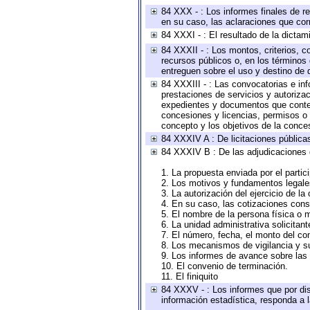
84 XXX - : Los informes finales de re
en su caso, las aclaraciones que co
84 XXXI - : El resultado de la dictam
84 XXXII - : Los montos, criterios, c
recursos públicos o, en los términos
entreguen sobre el uso y destino de 
84 XXXIII - : Las convocatorias e in
prestaciones de servicios y autoriza
expedientes y documentos que conten
concesiones y licencias, permisos o a
concepto y los objetivos de la conces
84 XXXIV A : De licitaciones públicas
84 XXXIV B : De las adjudicaciones 
1. La propuesta enviada por el partic
2. Los motivos y fundamentos legales
3. La autorización del ejercicio de la
4. En su caso, las cotizaciones con
5. El nombre de la persona física o 
6. La unidad administrativa solicitan
7. El número, fecha, el monto del con
8. Los mecanismos de vigilancia y s
9. Los informes de avance sobre las 
10. El convenio de terminación.
11. El finiquito
84 XXXV - : Los informes que por dis
información estadística, responda a 