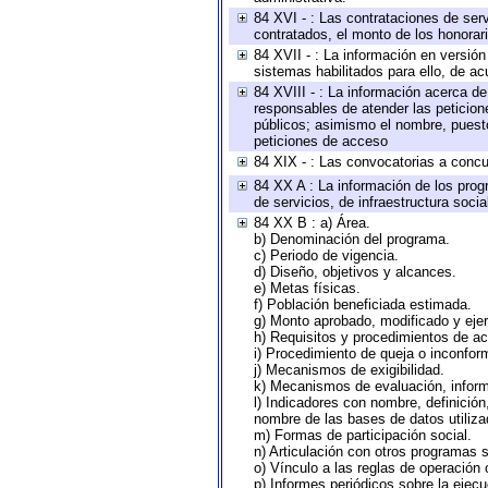
84 XVI - : Las contrataciones de serv
contratados, el monto de los honorari
84 XVII - : La información en versión
sistemas habilitados para ello, de ac
84 XVIII - : La información acerca de
responsables de atender las peticion
públicos; asimismo el nombre, puesto,
peticiones de acceso
84 XIX - : Las convocatorias a concu
84 XX A : La información de los prog
de servicios, de infraestructura socia
84 XX B : a) Área.
b) Denominación del programa.
c) Periodo de vigencia.
d) Diseño, objetivos y alcances.
e) Metas físicas.
f) Población beneficiada estimada.
g) Monto aprobado, modificado y eje
h) Requisitos y procedimientos de a
i) Procedimiento de queja o inconfor
j) Mecanismos de exigibilidad.
k) Mecanismos de evaluación, infor
l) Indicadores con nombre, definició
nombre de las bases de datos utiliza
m) Formas de participación social.
n) Articulación con otros programas s
o) Vínculo a las reglas de operación
p) Informes periódicos sobre la ejecu