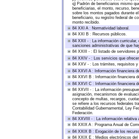
q) Padrón de beneficiarios mismo qu
beneficiarias, el monto, recurso, ben
sobre los montos pagados durante el 
beneficiario, su registro federal de
monto recibido.
84 XXI A : Normatividad laboral.
84 XXI B : Recursos públicos.
84 XXII - : La información curricular,
sanciones administrativas de que hay
84 XXIII - : El listado de servidores
84 XXIV - : Los servicios que ofrecen
84 XXV - : Los trámites, requisitos 
84 XXVI A : Información financiera d
84 XXVI B : Información financiera d
84 XXVI C : Información financiera d
84 XXVII - : La información presupue
asignación, mecanismos de evaluación
concepto de multas, recargos, cuotas
se refiere a los recursos federales t
Contabilidad Gubernamental, Ley Fed
Federación.
84 XXVIII - : La información relativa
84 XXIX A : Programa Anual de Comun
84 XXIX B : Erogación de los recursos
84 XXIX E : Medios electrónicos del