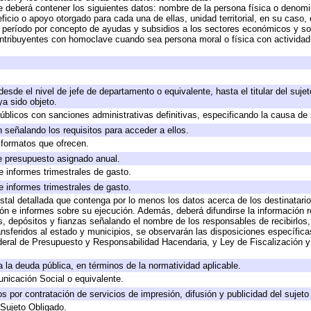
e deberá contener los siguientes datos: nombre de la persona física o denomi
eficio o apoyo otorgado para cada una de ellas, unidad territorial, en su caso
período por concepto de ayudas y subsidios a los sectores económicos y soci
 contribuyentes con homoclave cuando sea persona moral o física con actividad
 desde el nivel de jefe de departamento o equivalente, hasta el titular del suj
a sido objeto.
 públicos con sanciones administrativas definitivas, especificando la causa de 
 señalando los requisitos para acceder a ellos.
y formatos que ofrecen.
e presupuesto asignado anual.
e informes trimestrales de gasto.
e informes trimestrales de gasto.
stal detallada que contenga por lo menos los datos acerca de los destinatario
 e informes sobre su ejecución. Además, deberá difundirse la información re
, depósitos y fianzas señalando el nombre de los responsables de recibirlos, 
ransferidos al estado y municipios, se observarán las disposiciones específic
eral de Presupuesto y Responsabilidad Hacendaria, y Ley de Fiscalización y
 a la deuda pública, en términos de la normatividad aplicable.
icación Social o equivalente.
 por contratación de servicios de impresión, difusión y publicidad del sujeto
 Sujeto Obligado.