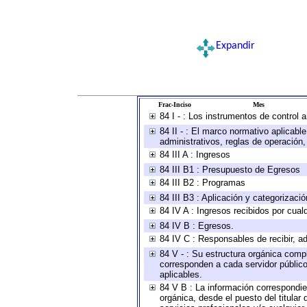
Expandir
Frac-Inciso
Mes
84 I - : Los instrumentos de control 
84 II - : El marco normativo aplicabl
administrativos, reglas de operación, c
84 III A : Ingresos
84 III B1 : Presupuesto de Egresos
84 III B2 : Programas
84 III B3 : Aplicación y categorizaci
84 IV A : Ingresos recibidos por cual
84 IV B : Egresos.
84 IV C : Responsables de recibir, ad
84 V - : Su estructura orgánica compl
corresponden a cada servidor público
aplicables.
84 V B : La información correspondien
orgánica, desde el puesto del titular