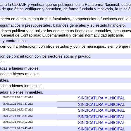
ar a la CEGAIP y verificar que se publiquen en la Plataforma Nacional, cuále
to de que éstos verifiquen y aprueben, de forma fundada y motivada, la relaci
eneren en cumplimiento de sus facultades, competencias o funciones con la 
ogramáticos o presupuestales, balances generales y su estado financiero.
deben publicar y actualizar los documentos financieros contables, presupues
y General de Contabilidad Gubernamental y demás normatividad aplicable.
 y contratistas.
cen con la federación, con otros estados y con los municipios, siempre que 
ión de concertación con los sectores social y privado.
les.
icadas a bienes muebles.
icadas a bienes muebles.
ebles.
icadas a bienes inmuebles.
icadas a bienes inmuebles.
08/05/2021 10:51:07 AM
SINDICATURA MUNICIPAL
08/05/2021 10:51:27 AM
SINDICATURA MUNICIPAL
08/05/2021 10:52:07 AM
SINDICATURA MUNICIPAL
08/05/2021 10:52:34 AM
SINDICATURA MUNICIPAL
08/05/2021 10:52:52 AM
SINDICATURA MUNICIPAL
08/05/2021 10:53:45 AM
SINDICATURA MUNICIPAL