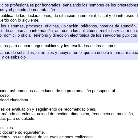
icios profesionales por honorarios, señalando los nombres de los prestadores 
os y el periodo de contratación.
 pública de las declaraciones, de situación patrimonial, fiscal y de intereses d
uerdo con lo siguiente.
 los sistemas, procesos, oficinas, ubicación, teléfonos, horarios de atención,
es de acceso a la información, así como las solicitudes recibidas y las respu
 domicilio oficial, teléfono y dirección electrónica de los servidores público
rsos para ocupar cargos públicos y los resultados de los mismos.
ramas de subsidios, estímulos y apoyos, en el que se deberá informar respec
l y de subsidio.
rcido, así como los calendarios de su programación presupuestal.
cceso.
midad ciudadana.
mes de evaluación y seguimiento de recomendaciones.
n, método de cálculo, unidad de medida, dimensión, frecuencia de medición,
das para su cálculo.
ociales.
 o documento equivalente.
ción y los resultados de las evaluaciones realizadas.