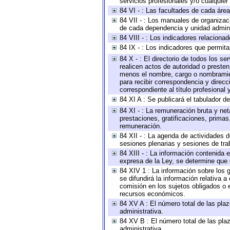
servicios profesionales y/o cualquier 
84 VI - : Las facultades de cada área
84 VII - : Los manuales de organizac
de cada dependencia y unidad adminis
84 VIII - : Los indicadores relacion
84 IX - : Los indicadores que permita
84 X - : El directorio de todos los s
realicen actos de autoridad o presten
menos el nombre, cargo o nombramient
para recibir correspondencia y direcc
correspondiente al título profesional
84 XI A : Se publicará el tabulador d
84 XI - : La remuneración bruta y ne
prestaciones, gratificaciones, prima
remuneración.
84 XII - : La agenda de actividades d
sesiones plenarias y sesiones de tra
84 XIII - : La información contenida
expresa de la Ley, se determine que 
84 XIV 1 : La información sobre los
se difundirá la información relativa
comisión en los sujetos obligados o 
recursos económicos.
84 XV A : El número total de las plaz
administrativa.
84 XV B : El número total de las plaz
administrativa.