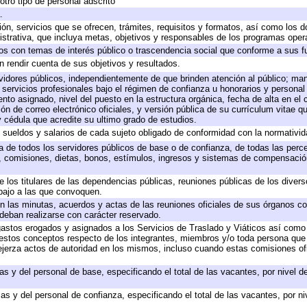
otro tipo de personal adscrito
.
ión, servicios que se ofrecen, trámites, requisitos y formatos, así como los
trativa, que incluya metas, objetivos y responsables de los programas operat
ados con temas de interés público o trascendencia social que conforme a sus f
n rendir cuenta de sus objetivos y resultados.
ervidores públicos, independientemente de que brinden atención al público; ma
 servicios profesionales bajo el régimen de confianza u honorarios y personal d
o asignado, nivel del puesto en la estructura orgánica, fecha de alta en el c
ión de correo electrónico oficiales, y versión pública de su currículum vitae q
 y cédula que acredite su ultimo grado de estudios.
e sueldos y salarios de cada sujeto obligado de conformidad con la normativid
ta de todos los servidores públicos de base o de confianza, de todas las perc
s, comisiones, dietas, bonos, estímulos, ingresos y sistemas de compensación
e los titulares de las dependencias públicas, reuniones públicas de los diver
bajo a las que convoquen.
 en las minutas, acuerdos y actas de las reuniones oficiales de sus órganos co
deban realizarse con carácter reservado.
 gastos erogados y asignados a los Servicios de Traslado y Viáticos así com
 a estos conceptos respecto de los integrantes, miembros y/o toda persona q
ejerza actos de autoridad en los mismos, incluso cuando estas comisiones ofi
as y del personal de base, especificando el total de las vacantes, por nivel 
as y del personal de confianza, especificando el total de las vacantes, por n