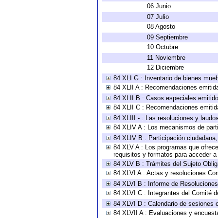
06 Junio
07 Julio
08 Agosto
09 Septiembre
10 Octubre
11 Noviembre
12 Diciembre
84 XLI G : Inventario de bienes mue
84 XLII A : Recomendaciones emitid
84 XLII B : Casos especiales emitid
84 XLII C : Recomendaciones emitid
84 XLIII - : Las resoluciones y laud
84 XLIV A : Los mecanismos de parti
84 XLIV B : Participación ciudadana
84 XLV A : Los programas que ofrecen
requisitos y formatos para acceder 
84 XLV B : Trámites del Sujeto Obli
84 XLVI A : Actas y resoluciones Co
84 XLVI B : Informe de Resoluciones
84 XLVI C : Integrantes del Comité d
84 XLVI D : Calendario de sesiones o
84 XLVII A : Evaluaciones y encuest