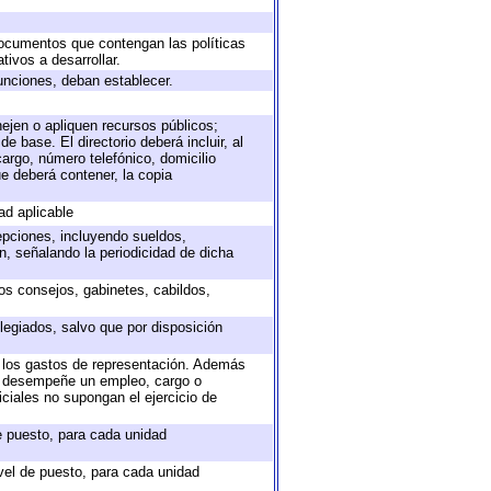
 documentos que contengan las políticas
ivos a desarrollar.
unciones, deban establecer.
nejen o apliquen recursos públicos;
e base. El directorio deberá incluir, al
argo, número telefónico, domicilio
ue deberá contener, la copia
ad aplicable
epciones, incluyendo sueldos,
, señalando la periodicidad de dicha
sos consejos, gabinetes, cabildos,
legiados, salvo que por disposición
o los gastos de representación. Además
ue desempeñe un empleo, cargo o
ciales no supongan el ejercicio de
de puesto, para cada unidad
ivel de puesto, para cada unidad