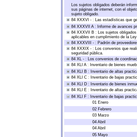
Los sujetos obligados deberán inform
sus páginas de internet, con el obje
sujeto obligado.
84 XXXVI - : Las estadísticas que g
84 XXXVII A : Informe de avances pr
84 XXXVII B : Los sujetos obligados 
aplicables en cumplimiento de la Le
84 XXXVIII - : Padrón de proveedores
84 XXXIX - : Los convenios que reali
seguridad pública.
84 XL - : Los convenios de coordinac
84 XLI A : Inventario de bienes mueb
84 XLI B : Inventario de altas pract
84 XLI C : Inventario de bajas pract
84 XLI D : Inventario de bienes inmu
84 XLI E : Inventario de altas pract
84 XLI F : Inventario de bajas pract
01 Enero
02 Febrero
03 Marzo
04 Abril
04 Abril
05 Mayo