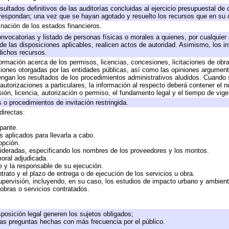
sultados definitivos de las auditorías concluidas al ejercicio presupuestal de 
rrespondan; una vez que se hayan agotado y resuelto los recursos que en su
inación de los estados financieros.
onvocatorias y listado de personas físicas o morales a quienes, por cualquier
 de las disposiciones aplicables, realicen actos de autoridad. Asimismo, los 
dichos recursos.
formación acerca de los permisos, licencias, concesiones, licitaciones de obr
ciones otorgadas por las entidades públicas, así como las opiniones argumento
gan los resultados de los procedimientos administrativos aludidos. Cuando s
utorizaciones a particulares, la información al respecto deberá contener el nom
ión, licencia, autorización o permiso, el fundamento legal y el tiempo de vige
 o procedimientos de invitación restringida.
directas:
ipante.
 aplicados para llevarla a cabo.
 opción.
sideradas, especificando los nombres de los proveedores y los montos.
moral adjudicada.
te y la responsable de su ejecución.
trato y el plazo de entrega o de ejecución de los servicios u obra.
upervisión, incluyendo, en su caso, los estudios de impacto urbano y ambien
obras o servicios contratados.
posición legal generen los sujetos obligados;
las preguntas hechas con más frecuencia por el público.