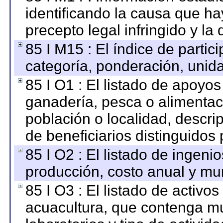
identificando la causa que hay
precepto legal infringido y la 
85 I M15 : El índice de parti
categoría, ponderación, unid
85 I O1 : El listado de apoyo
ganadería, pesca o alimentac
población o localidad, descri
de beneficiarios distinguidos
85 I O2 : El listado de ingen
producción, costo anual y mun
85 I O3 : El listado de activ
acuacultura, que contenga mu