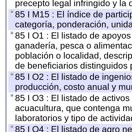
precepto legal infringido y la 
85 I M15 : El índice de parti
categoría, ponderación, unid
85 I O1 : El listado de apoyo
ganadería, pesca o alimentac
población o localidad, descri
de beneficiarios distinguidos
85 I O2 : El listado de ingen
producción, costo anual y mun
85 I O3 : El listado de activ
acuacultura, que contenga mu
laboratorios y tipo de activida
85 I O4 : El listado de agro 