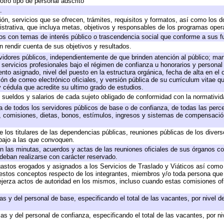
otro tipo de personal adscrito
.
ión, servicios que se ofrecen, trámites, requisitos y formatos, así como los
trativa, que incluya metas, objetivos y responsables de los programas operat
ados con temas de interés público o trascendencia social que conforme a sus f
n rendir cuenta de sus objetivos y resultados.
ervidores públicos, independientemente de que brinden atención al público; ma
 servicios profesionales bajo el régimen de confianza u honorarios y personal d
o asignado, nivel del puesto en la estructura orgánica, fecha de alta en el c
ión de correo electrónico oficiales, y versión pública de su currículum vitae q
 y cédula que acredite su ultimo grado de estudios.
e sueldos y salarios de cada sujeto obligado de conformidad con la normativid
ta de todos los servidores públicos de base o de confianza, de todas las perc
s, comisiones, dietas, bonos, estímulos, ingresos y sistemas de compensación
e los titulares de las dependencias públicas, reuniones públicas de los diver
bajo a las que convoquen.
 en las minutas, acuerdos y actas de las reuniones oficiales de sus órganos co
deban realizarse con carácter reservado.
 gastos erogados y asignados a los Servicios de Traslado y Viáticos así com
 a estos conceptos respecto de los integrantes, miembros y/o toda persona q
ejerza actos de autoridad en los mismos, incluso cuando estas comisiones ofi
as y del personal de base, especificando el total de las vacantes, por nivel 
as y del personal de confianza, especificando el total de las vacantes, por n