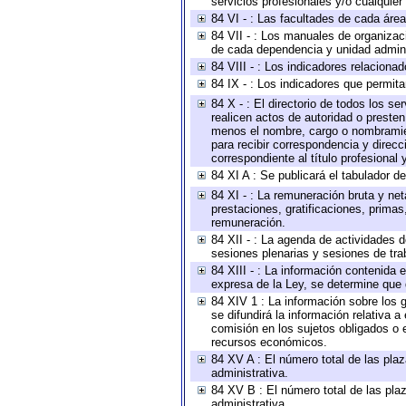
servicios profesionales y/o cualquier 
84 VI - : Las facultades de cada área
84 VII - : Los manuales de organizac
de cada dependencia y unidad adminis
84 VIII - : Los indicadores relacion
84 IX - : Los indicadores que permita
84 X - : El directorio de todos los s
realicen actos de autoridad o presten
menos el nombre, cargo o nombramient
para recibir correspondencia y direcc
correspondiente al título profesional
84 XI A : Se publicará el tabulador d
84 XI - : La remuneración bruta y ne
prestaciones, gratificaciones, prima
remuneración.
84 XII - : La agenda de actividades d
sesiones plenarias y sesiones de tra
84 XIII - : La información contenida
expresa de la Ley, se determine que 
84 XIV 1 : La información sobre los
se difundirá la información relativa
comisión en los sujetos obligados o 
recursos económicos.
84 XV A : El número total de las plaz
administrativa.
84 XV B : El número total de las plaz
administrativa.