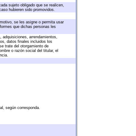
cada sujeto obligado que se realicen,
 caso hubieren sido promovidos.
 motivo, se les asigne o permita usar
informes que dichas personas les
a, adquisiciones, arrendamientos,
s, datos finales incluidos los
e trate del otorgamiento de
bre o razón social del titular, el
ncia.
tal, según corresponda.