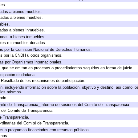
les.
icadas a bienes muebles.
icadas a bienes muebles.
ebles.
icadas a bienes inmuebles.
icadas a bienes inmuebles.
bles e inmuebles donados.
as por la Comisión Nacional de Derechos Humanos.
os por la CNDH u otros organismos.
as por Organismos internacionales.
os que se emitan en procesos o procedimientos seguidos en forma de juicio.
cipación ciudadana.
, Resultado de los mecanismos de participación.
, incluyendo información sobre la población, objetivo y destino, así como lo
a los mismos.
gado.
mité de Transparencia_Informe de sesiones del Comité de Transparencia.
 del Comité de Transparencia.
e Transparencia.
rdinarias del Comité de Transparencia.
as a programas financiados con recursos públicos.
amas.