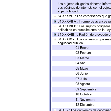
Los sujetos obligados deberán inform
sus páginas de internet, con el obje
sujeto obligado.
84 XXXVI - : Las estadísticas que g
84 XXXVII A : Informe de avances pr
84 XXXVII B : Los sujetos obligados 
aplicables en cumplimiento de la Le
84 XXXVIII - : Padrón de proveedores
84 XXXIX - : Los convenios que reali
seguridad pública.
01 Enero
02 Febrero
03 Marzo
04 Abril
05 Mayo
06 Junio
07 Julio
08 Agosto
09 Septiembre
10 Octubre
11 Noviembre
12 Diciembre
84 XL - : Los convenios de coordinac