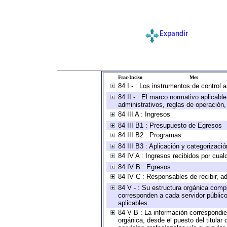
Expandir
Frac-Inciso
Mes
84 I - : Los instrumentos de control 
84 II - : El marco normativo aplicabl
administrativos, reglas de operación, c
84 III A : Ingresos
84 III B1 : Presupuesto de Egresos
84 III B2 : Programas
84 III B3 : Aplicación y categorizaci
84 IV A : Ingresos recibidos por cual
84 IV B : Egresos.
84 IV C : Responsables de recibir, ad
84 V - : Su estructura orgánica compl
corresponden a cada servidor público
aplicables.
84 V B : La información correspondien
orgánica, desde el puesto del titular