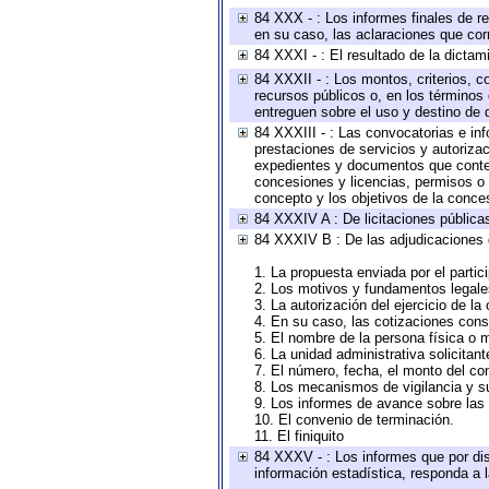
84 XXX - : Los informes finales de re
en su caso, las aclaraciones que co
84 XXXI - : El resultado de la dictam
84 XXXII - : Los montos, criterios, c
recursos públicos o, en los términos
entreguen sobre el uso y destino de 
84 XXXIII - : Las convocatorias e in
prestaciones de servicios y autoriza
expedientes y documentos que conten
concesiones y licencias, permisos o a
concepto y los objetivos de la conces
84 XXXIV A : De licitaciones públicas
84 XXXIV B : De las adjudicaciones 
1. La propuesta enviada por el partic
2. Los motivos y fundamentos legales
3. La autorización del ejercicio de la
4. En su caso, las cotizaciones con
5. El nombre de la persona física o 
6. La unidad administrativa solicitan
7. El número, fecha, el monto del con
8. Los mecanismos de vigilancia y s
9. Los informes de avance sobre las 
10. El convenio de terminación.
11. El finiquito
84 XXXV - : Los informes que por dis
información estadística, responda a 