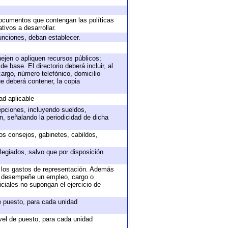
 documentos que contengan las políticas
ivos a desarrollar.
unciones, deban establecer.
nejen o apliquen recursos públicos;
e base. El directorio deberá incluir, al
argo, número telefónico, domicilio
ue deberá contener, la copia
ad aplicable
epciones, incluyendo sueldos,
, señalando la periodicidad de dicha
sos consejos, gabinetes, cabildos,
legiados, salvo que por disposición
o los gastos de representación. Además
ue desempeñe un empleo, cargo o
ciales no supongan el ejercicio de
de puesto, para cada unidad
ivel de puesto, para cada unidad