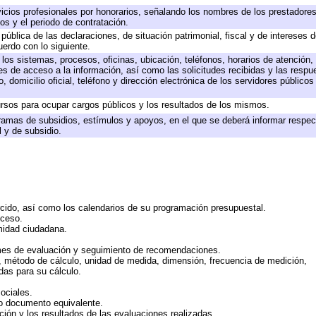
icios profesionales por honorarios, señalando los nombres de los prestadores 
os y el periodo de contratación.
 pública de las declaraciones, de situación patrimonial, fiscal y de intereses d
uerdo con lo siguiente.
 los sistemas, procesos, oficinas, ubicación, teléfonos, horarios de atención,
es de acceso a la información, así como las solicitudes recibidas y las respu
 domicilio oficial, teléfono y dirección electrónica de los servidores público
rsos para ocupar cargos públicos y los resultados de los mismos.
ramas de subsidios, estímulos y apoyos, en el que se deberá informar respec
l y de subsidio.
rcido, así como los calendarios de su programación presupuestal.
cceso.
midad ciudadana.
mes de evaluación y seguimiento de recomendaciones.
n, método de cálculo, unidad de medida, dimensión, frecuencia de medición,
das para su cálculo.
ociales.
 o documento equivalente.
ción y los resultados de las evaluaciones realizadas.