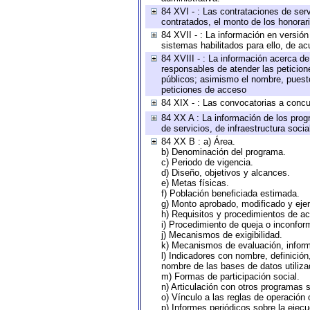
84 XVI - : Las contrataciones de serv
contratados, el monto de los honorari
84 XVII - : La información en versión
sistemas habilitados para ello, de ac
84 XVIII - : La información acerca de
responsables de atender las peticion
públicos; asimismo el nombre, puesto,
peticiones de acceso
84 XIX - : Las convocatorias a concu
84 XX A : La información de los prog
de servicios, de infraestructura socia
84 XX B : a) Área.
b) Denominación del programa.
c) Periodo de vigencia.
d) Diseño, objetivos y alcances.
e) Metas físicas.
f) Población beneficiada estimada.
g) Monto aprobado, modificado y eje
h) Requisitos y procedimientos de a
i) Procedimiento de queja o inconfor
j) Mecanismos de exigibilidad.
k) Mecanismos de evaluación, infor
l) Indicadores con nombre, definició
nombre de las bases de datos utiliza
m) Formas de participación social.
n) Articulación con otros programas s
o) Vínculo a las reglas de operación
p) Informes periódicos sobre la ejecu