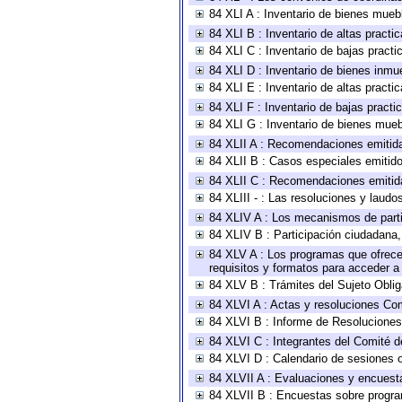
84 XLI A : Inventario de bienes mueb
84 XLI B : Inventario de altas pract
84 XLI C : Inventario de bajas pract
84 XLI D : Inventario de bienes inmu
84 XLI E : Inventario de altas pract
84 XLI F : Inventario de bajas pract
84 XLI G : Inventario de bienes mue
84 XLII A : Recomendaciones emitid
84 XLII B : Casos especiales emitid
84 XLII C : Recomendaciones emitid
84 XLIII - : Las resoluciones y laud
84 XLIV A : Los mecanismos de parti
84 XLIV B : Participación ciudadana
84 XLV A : Los programas que ofrecen
requisitos y formatos para acceder 
84 XLV B : Trámites del Sujeto Obli
84 XLVI A : Actas y resoluciones Co
84 XLVI B : Informe de Resoluciones
84 XLVI C : Integrantes del Comité d
84 XLVI D : Calendario de sesiones o
84 XLVII A : Evaluaciones y encuest
84 XLVII B : Encuestas sobre progr