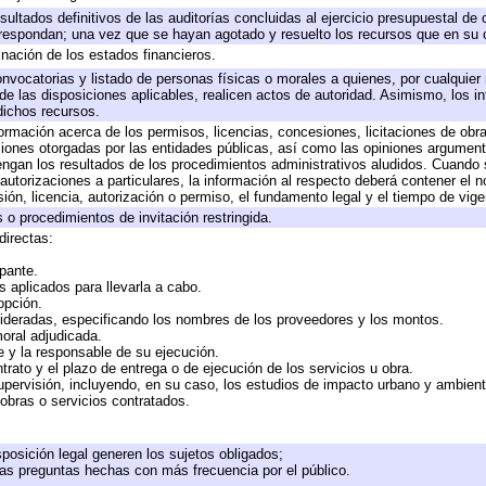
sultados definitivos de las auditorías concluidas al ejercicio presupuestal de 
rrespondan; una vez que se hayan agotado y resuelto los recursos que en su
inación de los estados financieros.
onvocatorias y listado de personas físicas o morales a quienes, por cualquier
 de las disposiciones aplicables, realicen actos de autoridad. Asimismo, los 
dichos recursos.
formación acerca de los permisos, licencias, concesiones, licitaciones de obr
ciones otorgadas por las entidades públicas, así como las opiniones argumento
gan los resultados de los procedimientos administrativos aludidos. Cuando s
utorizaciones a particulares, la información al respecto deberá contener el nom
ión, licencia, autorización o permiso, el fundamento legal y el tiempo de vige
 o procedimientos de invitación restringida.
directas:
ipante.
 aplicados para llevarla a cabo.
 opción.
sideradas, especificando los nombres de los proveedores y los montos.
moral adjudicada.
te y la responsable de su ejecución.
trato y el plazo de entrega o de ejecución de los servicios u obra.
upervisión, incluyendo, en su caso, los estudios de impacto urbano y ambien
obras o servicios contratados.
posición legal generen los sujetos obligados;
las preguntas hechas con más frecuencia por el público.