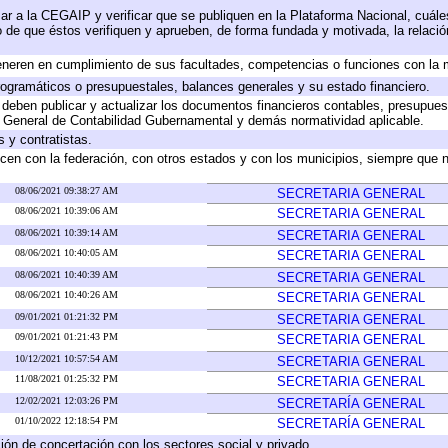
ar a la CEGAIP y verificar que se publiquen en la Plataforma Nacional, cuále
to de que éstos verifiquen y aprueben, de forma fundada y motivada, la relaci
eneren en cumplimiento de sus facultades, competencias o funciones con la 
ogramáticos o presupuestales, balances generales y su estado financiero.
deben publicar y actualizar los documentos financieros contables, presupues
y General de Contabilidad Gubernamental y demás normatividad aplicable.
 y contratistas.
cen con la federación, con otros estados y con los municipios, siempre que 
08/06/2021 09:38:27 AM
SECRETARIA GENERAL
08/06/2021 10:39:06 AM
SECRETARIA GENERAL
08/06/2021 10:39:14 AM
SECRETARIA GENERAL
08/06/2021 10:40:05 AM
SECRETARIA GENERAL
08/06/2021 10:40:39 AM
SECRETARIA GENERAL
08/06/2021 10:40:26 AM
SECRETARIA GENERAL
09/01/2021 01:21:32 PM
SECRETARIA GENERAL
09/01/2021 01:21:43 PM
SECRETARIA GENERAL
10/12/2021 10:57:54 AM
SECRETARIA GENERAL
11/08/2021 01:25:32 PM
SECRETARIA GENERAL
12/02/2021 12:03:26 PM
SECRETARÍA GENERAL
01/10/2022 12:18:54 PM
SECRETARÍA GENERAL
ión de concertación con los sectores social y privado.