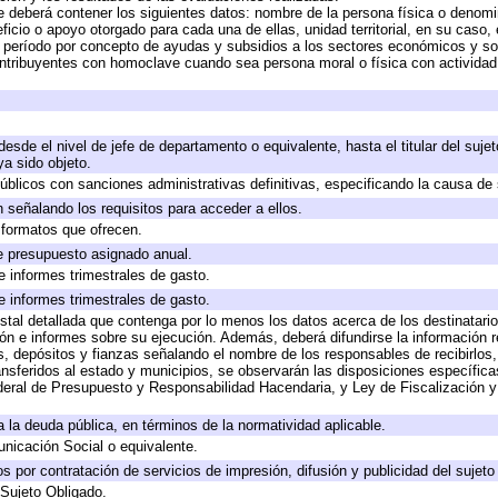
e deberá contener los siguientes datos: nombre de la persona física o denomi
eficio o apoyo otorgado para cada una de ellas, unidad territorial, en su caso
período por concepto de ayudas y subsidios a los sectores económicos y soci
 contribuyentes con homoclave cuando sea persona moral o física con actividad
 desde el nivel de jefe de departamento o equivalente, hasta el titular del suj
a sido objeto.
 públicos con sanciones administrativas definitivas, especificando la causa de 
 señalando los requisitos para acceder a ellos.
y formatos que ofrecen.
e presupuesto asignado anual.
e informes trimestrales de gasto.
e informes trimestrales de gasto.
stal detallada que contenga por lo menos los datos acerca de los destinatario
 e informes sobre su ejecución. Además, deberá difundirse la información re
, depósitos y fianzas señalando el nombre de los responsables de recibirlos, 
ransferidos al estado y municipios, se observarán las disposiciones específic
eral de Presupuesto y Responsabilidad Hacendaria, y Ley de Fiscalización y
 a la deuda pública, en términos de la normatividad aplicable.
icación Social o equivalente.
 por contratación de servicios de impresión, difusión y publicidad del sujeto
 Sujeto Obligado.