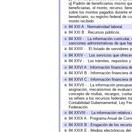
q) Padrón de beneficiarios mismo qu
beneficiarias, el monto, recurso, ben
sobre los montos pagados durante el 
beneficiario, su registro federal de
monto recibido.
84 XXI A : Normatividad laboral.
84 XXI B : Recursos públicos.
84 XXII - : La información curricular,
sanciones administrativas de que hay
84 XXIII - : El listado de servidores
84 XXIV - : Los servicios que ofrecen
84 XXV - : Los trámites, requisitos 
84 XXVI A : Información financiera d
84 XXVI B : Información financiera d
84 XXVI C : Información financiera d
84 XXVII - : La información presupue
asignación, mecanismos de evaluación
concepto de multas, recargos, cuotas
se refiere a los recursos federales t
Contabilidad Gubernamental, Ley Fed
Federación.
84 XXVIII - : La información relativa
84 XXIX A : Programa Anual de Comun
84 XXIX B : Erogación de los recursos
84 XXIX E : Medios electrónicos del