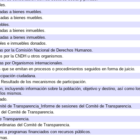
les.
icadas a bienes muebles.
icadas a bienes muebles.
ebles.
icadas a bienes inmuebles.
icadas a bienes inmuebles.
bles e inmuebles donados.
as por la Comisión Nacional de Derechos Humanos.
os por la CNDH u otros organismos.
as por Organismos internacionales.
os que se emitan en procesos o procedimientos seguidos en forma de juicio.
cipación ciudadana.
, Resultado de los mecanismos de participación.
, incluyendo información sobre la población, objetivo y destino, así como lo
a los mismos.
gado.
mité de Transparencia_Informe de sesiones del Comité de Transparencia.
 del Comité de Transparencia.
e Transparencia.
rdinarias del Comité de Transparencia.
as a programas financiados con recursos públicos.
amas.