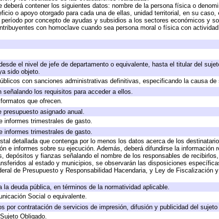
e deberá contener los siguientes datos: nombre de la persona física o denomi
eficio o apoyo otorgado para cada una de ellas, unidad territorial, en su caso
período por concepto de ayudas y subsidios a los sectores económicos y soci
 contribuyentes con homoclave cuando sea persona moral o física con actividad
 desde el nivel de jefe de departamento o equivalente, hasta el titular del suj
a sido objeto.
 públicos con sanciones administrativas definitivas, especificando la causa de 
 señalando los requisitos para acceder a ellos.
y formatos que ofrecen.
e presupuesto asignado anual.
e informes trimestrales de gasto.
e informes trimestrales de gasto.
stal detallada que contenga por lo menos los datos acerca de los destinatario
 e informes sobre su ejecución. Además, deberá difundirse la información re
, depósitos y fianzas señalando el nombre de los responsables de recibirlos, 
ransferidos al estado y municipios, se observarán las disposiciones específic
eral de Presupuesto y Responsabilidad Hacendaria, y Ley de Fiscalización y
 a la deuda pública, en términos de la normatividad aplicable.
icación Social o equivalente.
 por contratación de servicios de impresión, difusión y publicidad del sujeto
 Sujeto Obligado.