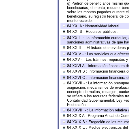
q) Padrón de beneficiarios mismo qu
beneficiarias, el monto, recurso, ben
sobre los montos pagados durante el 
beneficiario, su registro federal de
monto recibido.
84 XXI A : Normatividad laboral.
84 XXI B : Recursos públicos.
84 XXII - : La información curricular,
sanciones administrativas de que hay
84 XXIII - : El listado de servidores
84 XXIV - : Los servicios que ofrecen
84 XXV - : Los trámites, requisitos 
84 XXVI A : Información financiera d
84 XXVI B : Información financiera d
84 XXVI C : Información financiera d
84 XXVII - : La información presupue
asignación, mecanismos de evaluación
concepto de multas, recargos, cuotas
se refiere a los recursos federales t
Contabilidad Gubernamental, Ley Fed
Federación.
84 XXVIII - : La información relativa
84 XXIX A : Programa Anual de Comun
84 XXIX B : Erogación de los recursos
84 XXIX E : Medios electrónicos del