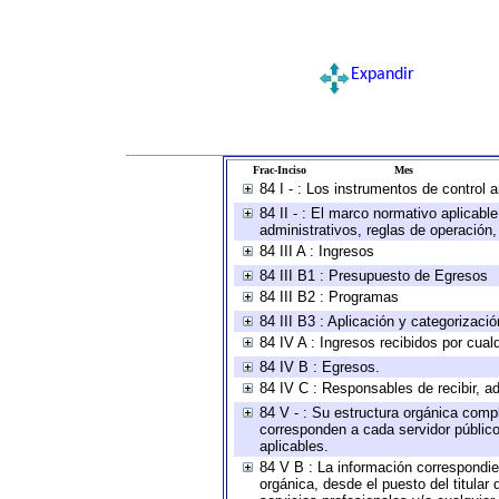
Expandir
Frac-Inciso
Mes
84 I - : Los instrumentos de control 
84 II - : El marco normativo aplicabl
administrativos, reglas de operación, c
84 III A : Ingresos
84 III B1 : Presupuesto de Egresos
84 III B2 : Programas
84 III B3 : Aplicación y categorizaci
84 IV A : Ingresos recibidos por cual
84 IV B : Egresos.
84 IV C : Responsables de recibir, ad
84 V - : Su estructura orgánica compl
corresponden a cada servidor público
aplicables.
84 V B : La información correspondien
orgánica, desde el puesto del titular