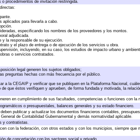
 o procedimientos de invitación restringida.
directas:
ipante.
 aplicados para llevarla a cabo.
 opción.
sideradas, especificando los nombres de los proveedores y los montos.
moral adjudicada.
te y la responsable de su ejecución.
trato y el plazo de entrega o de ejecución de los servicios u obra.
upervisión, incluyendo, en su caso, los estudios de impacto urbano y ambien
obras o servicios contratados.
posición legal generen los sujetos obligados;
las preguntas hechas con más frecuencia por el público.
ar a la CEGAIP y verificar que se publiquen en la Plataforma Nacional, cuále
to de que éstos verifiquen y aprueben, de forma fundada y motivada, la relaci
eneren en cumplimiento de sus facultades, competencias o funciones con la 
ogramáticos o presupuestales, balances generales y su estado financiero.
deben publicar y actualizar los documentos financieros contables, presupues
y General de Contabilidad Gubernamental y demás normatividad aplicable.
 y contratistas.
cen con la federación, con otros estados y con los municipios, siempre que 
ión de concertación con los sectores social y privado.