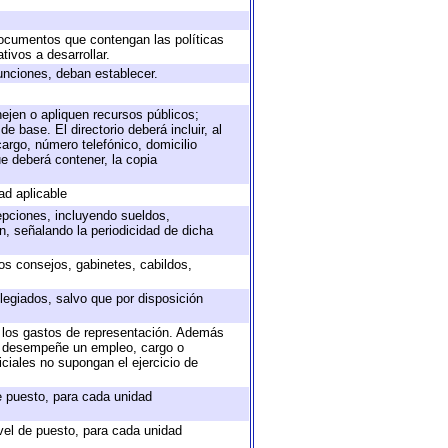
 documentos que contengan las políticas
ivos a desarrollar.
unciones, deban establecer.
nejen o apliquen recursos públicos;
e base. El directorio deberá incluir, al
argo, número telefónico, domicilio
ue deberá contener, la copia
ad aplicable
epciones, incluyendo sueldos,
, señalando la periodicidad de dicha
sos consejos, gabinetes, cabildos,
legiados, salvo que por disposición
o los gastos de representación. Además
ue desempeñe un empleo, cargo o
ciales no supongan el ejercicio de
de puesto, para cada unidad
ivel de puesto, para cada unidad