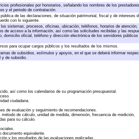
icios profesionales por honorarios, señalando los nombres de los prestadores 
os y el periodo de contratación.
 pública de las declaraciones, de situación patrimonial, fiscal y de intereses d
uerdo con lo siguiente.
 los sistemas, procesos, oficinas, ubicación, teléfonos, horarios de atención,
es de acceso a la información, así como las solicitudes recibidas y las respu
 domicilio oficial, teléfono y dirección electrónica de los servidores público
rsos para ocupar cargos públicos y los resultados de los mismos.
ramas de subsidios, estímulos y apoyos, en el que se deberá informar respec
l y de subsidio.
rcido, así como los calendarios de su programación presupuestal.
cceso.
midad ciudadana.
mes de evaluación y seguimiento de recomendaciones.
n, método de cálculo, unidad de medida, dimensión, frecuencia de medición,
das para su cálculo.
ociales.
 o documento equivalente.
ción y los resultados de las evaluaciones realizadas.