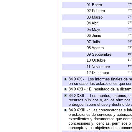
01 Enero
07
02 Febrero
07
03 Marzo
07
04 Abril
07
05 Mayo
07
06 Junio
07
07 Julio
08
08 Agosto
09
09 Septiembre
10
10 Octubre
11
11 Noviembre
12
12 Diciembre
01
84 XXX - : Los informes finales de re
en su caso, las aclaraciones que co
84 XXXI - : El resultado de la dictam
84 XXXII - : Los montos, criterios, c
recursos públicos o, en los términos
entreguen sobre el uso y destino de 
84 XXXIII - : Las convocatorias e in
prestaciones de servicios y autoriza
expedientes y documentos que conten
concesiones y licencias, permisos o a
concepto y los objetivos de la conces