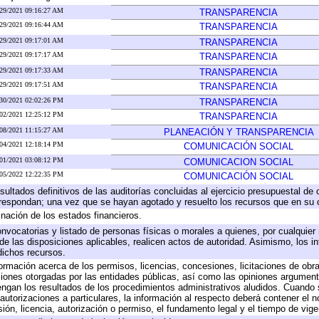
/29/2021 09:16:27 AM
TRANSPARENCIA
/29/2021 09:16:44 AM
TRANSPARENCIA
/29/2021 09:17:01 AM
TRANSPARENCIA
/29/2021 09:17:17 AM
TRANSPARENCIA
/29/2021 09:17:33 AM
TRANSPARENCIA
/29/2021 09:17:51 AM
TRANSPARENCIA
/30/2021 02:02:26 PM
TRANSPARENCIA
/02/2021 12:25:12 PM
TRANSPARENCIA
/08/2021 11:15:27 AM
PLANEACIÓN Y TRANSPARENCIA
/04/2021 12:18:14 PM
COMUNICACIÓN SOCIAL
/01/2021 03:08:12 PM
COMUNICACION SOCIAL
/05/2022 12:22:35 PM
COMUNICACIÓN SOCIAL
sultados definitivos de las auditorías concluidas al ejercicio presupuestal de 
rrespondan; una vez que se hayan agotado y resuelto los recursos que en su
inación de los estados financieros.
onvocatorias y listado de personas físicas o morales a quienes, por cualquier
 de las disposiciones aplicables, realicen actos de autoridad. Asimismo, los 
dichos recursos.
formación acerca de los permisos, licencias, concesiones, licitaciones de obr
ciones otorgadas por las entidades públicas, así como las opiniones argumento
gan los resultados de los procedimientos administrativos aludidos. Cuando s
utorizaciones a particulares, la información al respecto deberá contener el nom
ión, licencia, autorización o permiso, el fundamento legal y el tiempo de vige