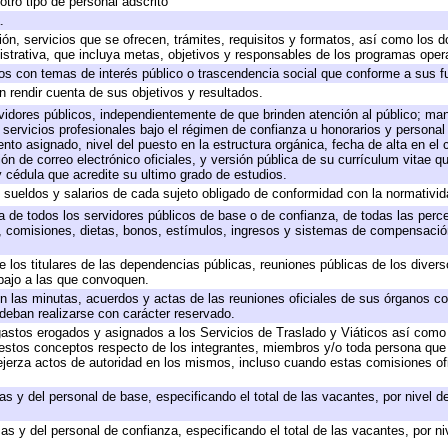
otro tipo de personal adscrito
.
ión, servicios que se ofrecen, trámites, requisitos y formatos, así como los
trativa, que incluya metas, objetivos y responsables de los programas operat
ados con temas de interés público o trascendencia social que conforme a sus f
n rendir cuenta de sus objetivos y resultados.
ervidores públicos, independientemente de que brinden atención al público; ma
 servicios profesionales bajo el régimen de confianza u honorarios y personal d
o asignado, nivel del puesto en la estructura orgánica, fecha de alta en el c
ión de correo electrónico oficiales, y versión pública de su currículum vitae q
 y cédula que acredite su ultimo grado de estudios.
e sueldos y salarios de cada sujeto obligado de conformidad con la normativid
ta de todos los servidores públicos de base o de confianza, de todas las perc
s, comisiones, dietas, bonos, estímulos, ingresos y sistemas de compensación
e los titulares de las dependencias públicas, reuniones públicas de los diver
bajo a las que convoquen.
 en las minutas, acuerdos y actas de las reuniones oficiales de sus órganos co
deban realizarse con carácter reservado.
 gastos erogados y asignados a los Servicios de Traslado y Viáticos así com
 a estos conceptos respecto de los integrantes, miembros y/o toda persona q
ejerza actos de autoridad en los mismos, incluso cuando estas comisiones ofi
as y del personal de base, especificando el total de las vacantes, por nivel 
as y del personal de confianza, especificando el total de las vacantes, por n