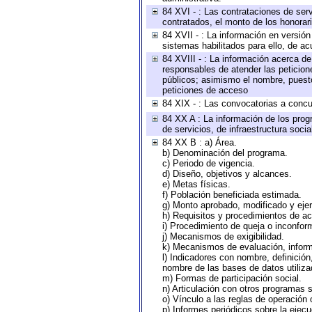
84 XVI - : Las contrataciones de serv
contratados, el monto de los honorari
84 XVII - : La información en versión
sistemas habilitados para ello, de ac
84 XVIII - : La información acerca de
responsables de atender las peticion
públicos; asimismo el nombre, puesto,
peticiones de acceso
84 XIX - : Las convocatorias a concu
84 XX A : La información de los prog
de servicios, de infraestructura socia
84 XX B : a) Área.
b) Denominación del programa.
c) Periodo de vigencia.
d) Diseño, objetivos y alcances.
e) Metas físicas.
f) Población beneficiada estimada.
g) Monto aprobado, modificado y eje
h) Requisitos y procedimientos de a
i) Procedimiento de queja o inconfor
j) Mecanismos de exigibilidad.
k) Mecanismos de evaluación, infor
l) Indicadores con nombre, definició
nombre de las bases de datos utiliza
m) Formas de participación social.
n) Articulación con otros programas s
o) Vínculo a las reglas de operación
p) Informes periódicos sobre la ejecu