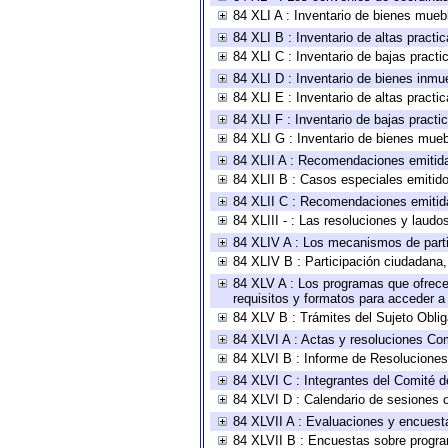
84 XLI A : Inventario de bienes mueb
84 XLI B : Inventario de altas pract
84 XLI C : Inventario de bajas pract
84 XLI D : Inventario de bienes inmu
84 XLI E : Inventario de altas pract
84 XLI F : Inventario de bajas pract
84 XLI G : Inventario de bienes mue
84 XLII A : Recomendaciones emitid
84 XLII B : Casos especiales emitid
84 XLII C : Recomendaciones emitid
84 XLIII - : Las resoluciones y laud
84 XLIV A : Los mecanismos de parti
84 XLIV B : Participación ciudadana
84 XLV A : Los programas que ofrecen
requisitos y formatos para acceder 
84 XLV B : Trámites del Sujeto Obli
84 XLVI A : Actas y resoluciones Co
84 XLVI B : Informe de Resoluciones
84 XLVI C : Integrantes del Comité d
84 XLVI D : Calendario de sesiones o
84 XLVII A : Evaluaciones y encuest
84 XLVII B : Encuestas sobre progr