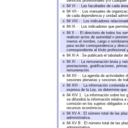
servicios profesionales y/o cualquier 
84 VI - : Las facultades de cada área
84 VII - : Los manuales de organizac
de cada dependencia y unidad adminis
84 VIII - : Los indicadores relacion
84 IX - : Los indicadores que permita
84 X - : El directorio de todos los s
realicen actos de autoridad o presten
menos el nombre, cargo o nombramient
para recibir correspondencia y direcc
correspondiente al título profesional
84 XI A : Se publicará el tabulador d
84 XI - : La remuneración bruta y ne
prestaciones, gratificaciones, prima
remuneración.
84 XII - : La agenda de actividades d
sesiones plenarias y sesiones de tra
84 XIII - : La información contenida
expresa de la Ley, se determine que 
84 XIV 1 : La información sobre los
se difundirá la información relativa
comisión en los sujetos obligados o 
recursos económicos.
84 XV A : El número total de las plaz
administrativa.
84 XV B : El número total de las plaz
administrativa.