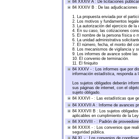
84 XXXIV A : De licitaciones públicas
84 XXXIV B : De las adjudicaciones 
1. La propuesta enviada por el partic
2. Los motivos y fundamentos legales
3. La autorización del ejercicio de la
4. En su caso, las cotizaciones con
5. El nombre de la persona física o 
6. La unidad administrativa solicitan
7. El número, fecha, el monto del con
8. Los mecanismos de vigilancia y s
9. Los informes de avance sobre las 
10. El convenio de terminación.
11. El finiquito
84 XXXV - : Los informes que por dis
información estadística, responda a 
Los sujetos obligados deberán inform
sus páginas de internet, con el obje
sujeto obligado.
84 XXXVI - : Las estadísticas que g
84 XXXVII A : Informe de avances pr
84 XXXVII B : Los sujetos obligados 
aplicables en cumplimiento de la Le
84 XXXVIII - : Padrón de proveedores
84 XXXIX - : Los convenios que reali
seguridad pública.
84 XL - : Los convenios de coordinac