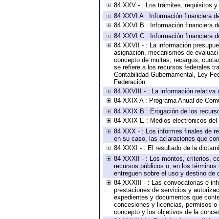
84 XXV - : Los trámites, requisitos 
84 XXVI A : Información financiera d
84 XXVI B : Información financiera d
84 XXVI C : Información financiera d
84 XXVII - : La información presupue
asignación, mecanismos de evaluación
concepto de multas, recargos, cuotas
se refiere a los recursos federales t
Contabilidad Gubernamental, Ley Fed
Federación.
84 XXVIII - : La información relativa
84 XXIX A : Programa Anual de Comun
84 XXIX B : Erogación de los recursos
84 XXIX E : Medios electrónicos del
84 XXX - : Los informes finales de re
en su caso, las aclaraciones que co
84 XXXI - : El resultado de la dictam
84 XXXII - : Los montos, criterios, c
recursos públicos o, en los términos
entreguen sobre el uso y destino de 
84 XXXIII - : Las convocatorias e in
prestaciones de servicios y autoriza
expedientes y documentos que conten
concesiones y licencias, permisos o a
concepto y los objetivos de la conces