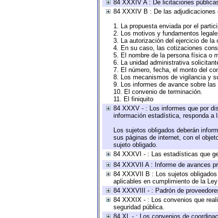
84 XXXIV A : De licitaciones públicas
84 XXXIV B : De las adjudicaciones 
1. La propuesta enviada por el partic
2. Los motivos y fundamentos legales
3. La autorización del ejercicio de la
4. En su caso, las cotizaciones con
5. El nombre de la persona física o 
6. La unidad administrativa solicitan
7. El número, fecha, el monto del con
8. Los mecanismos de vigilancia y s
9. Los informes de avance sobre las 
10. El convenio de terminación.
11. El finiquito
84 XXXV - : Los informes que por dis
información estadística, responda a 
Los sujetos obligados deberán inform
sus páginas de internet, con el obje
sujeto obligado.
84 XXXVI - : Las estadísticas que g
84 XXXVII A : Informe de avances pr
84 XXXVII B : Los sujetos obligados 
aplicables en cumplimiento de la Le
84 XXXVIII - : Padrón de proveedores
84 XXXIX - : Los convenios que reali
seguridad pública.
84 XL - : Los convenios de coordinac