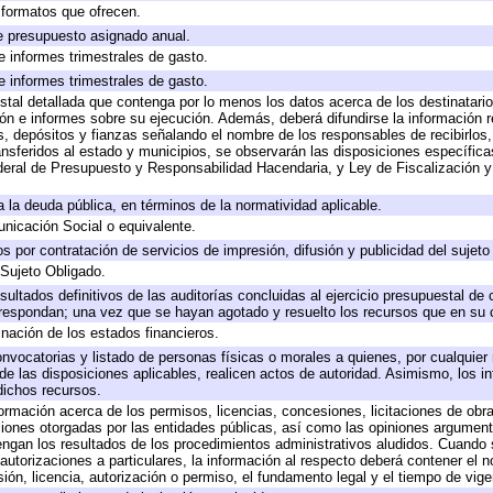
y formatos que ofrecen.
e presupuesto asignado anual.
e informes trimestrales de gasto.
e informes trimestrales de gasto.
stal detallada que contenga por lo menos los datos acerca de los destinatario
 e informes sobre su ejecución. Además, deberá difundirse la información re
, depósitos y fianzas señalando el nombre de los responsables de recibirlos, 
ransferidos al estado y municipios, se observarán las disposiciones específic
eral de Presupuesto y Responsabilidad Hacendaria, y Ley de Fiscalización y
 a la deuda pública, en términos de la normatividad aplicable.
icación Social o equivalente.
 por contratación de servicios de impresión, difusión y publicidad del sujeto
 Sujeto Obligado.
sultados definitivos de las auditorías concluidas al ejercicio presupuestal de 
rrespondan; una vez que se hayan agotado y resuelto los recursos que en su
inación de los estados financieros.
onvocatorias y listado de personas físicas o morales a quienes, por cualquier
 de las disposiciones aplicables, realicen actos de autoridad. Asimismo, los 
dichos recursos.
formación acerca de los permisos, licencias, concesiones, licitaciones de obr
ciones otorgadas por las entidades públicas, así como las opiniones argumento
gan los resultados de los procedimientos administrativos aludidos. Cuando s
utorizaciones a particulares, la información al respecto deberá contener el nom
ión, licencia, autorización o permiso, el fundamento legal y el tiempo de vige