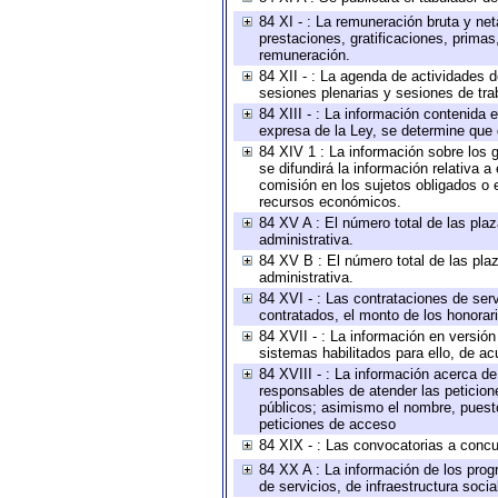
84 XI - : La remuneración bruta y ne
prestaciones, gratificaciones, prima
remuneración.
84 XII - : La agenda de actividades d
sesiones plenarias y sesiones de tra
84 XIII - : La información contenida
expresa de la Ley, se determine que 
84 XIV 1 : La información sobre los
se difundirá la información relativa
comisión en los sujetos obligados o 
recursos económicos.
84 XV A : El número total de las plaz
administrativa.
84 XV B : El número total de las plaz
administrativa.
84 XVI - : Las contrataciones de serv
contratados, el monto de los honorari
84 XVII - : La información en versión
sistemas habilitados para ello, de ac
84 XVIII - : La información acerca de
responsables de atender las peticion
públicos; asimismo el nombre, puesto,
peticiones de acceso
84 XIX - : Las convocatorias a concu
84 XX A : La información de los prog
de servicios, de infraestructura socia