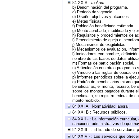
84 XX B : a) Área.
b) Denominación del programa.
c) Periodo de vigencia.
d) Diseño, objetivos y alcances.
e) Metas físicas.
f) Población beneficiada estimada.
g) Monto aprobado, modificado y eje
h) Requisitos y procedimientos de a
i) Procedimiento de queja o inconfor
j) Mecanismos de exigibilidad.
k) Mecanismos de evaluación, infor
l) Indicadores con nombre, definició
nombre de las bases de datos utiliza
m) Formas de participación social.
n) Articulación con otros programas s
o) Vínculo a las reglas de operación
p) Informes periódicos sobre la ejecu
q) Padrón de beneficiarios mismo qu
beneficiarias, el monto, recurso, ben
sobre los montos pagados durante el 
beneficiario, su registro federal de
monto recibido.
84 XXI A : Normatividad laboral.
84 XXI B : Recursos públicos.
84 XXII - : La información curricular,
sanciones administrativas de que hay
84 XXIII - : El listado de servidores
84 XXIV - : Los servicios que ofrecen