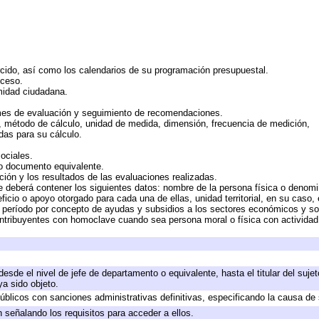
rcido, así como los calendarios de su programación presupuestal.
cceso.
midad ciudadana.
mes de evaluación y seguimiento de recomendaciones.
n, método de cálculo, unidad de medida, dimensión, frecuencia de medición,
das para su cálculo.
ociales.
 o documento equivalente.
ción y los resultados de las evaluaciones realizadas.
e deberá contener los siguientes datos: nombre de la persona física o denomi
eficio o apoyo otorgado para cada una de ellas, unidad territorial, en su caso
período por concepto de ayudas y subsidios a los sectores económicos y soci
 contribuyentes con homoclave cuando sea persona moral o física con actividad
 desde el nivel de jefe de departamento o equivalente, hasta el titular del suj
a sido objeto.
 públicos con sanciones administrativas definitivas, especificando la causa de 
 señalando los requisitos para acceder a ellos.