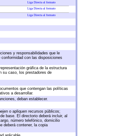
Liga Directa al formato
Liga Directa al formato
Liga Directa al formato
buciones y responsabilidades que le
e conformidad con las disposiciones
representación gráfica de la estructura
en su caso, los prestadores de
 documentos que contengan las políticas
ivos a desarrollar.
unciones, deban establecer.
nejen o apliquen recursos públicos;
e base. El directorio deberá incluir, al
argo, número telefónico, domicilio
ue deberá contener, la copia
ad aplicable