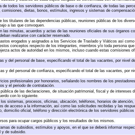
ta de todos los servidores públicos de base o de confianza, de todas las perc
s, comisiones, dietas, bonos, estímulos, ingresos y sistemas de compensación
e los titulares de las dependencias públicas, reuniones públicas de los diver
bajo a las que convoquen.
 en las minutas, acuerdos y actas de las reuniones oficiales de sus órganos co
deban realizarse con carácter reservado.
 gastos erogados y asignados a los Servicios de Traslado y Viáticos así com
 a estos conceptos respecto de los integrantes, miembros y/o toda persona q
ejerza actos de autoridad en los mismos, incluso cuando estas comisiones ofi
as y del personal de base, especificando el total de las vacantes, por nivel 
as y del personal de confianza, especificando el total de las vacantes, por n
icios profesionales por honorarios, señalando los nombres de los prestadores 
os y el periodo de contratación.
 pública de las declaraciones, de situación patrimonial, fiscal y de intereses d
uerdo con lo siguiente.
 los sistemas, procesos, oficinas, ubicación, teléfonos, horarios de atención,
es de acceso a la información, así como las solicitudes recibidas y las respu
 domicilio oficial, teléfono y dirección electrónica de los servidores público
rsos para ocupar cargos públicos y los resultados de los mismos.
ramas de subsidios, estímulos y apoyos, en el que se deberá informar respec
l y de subsidio.