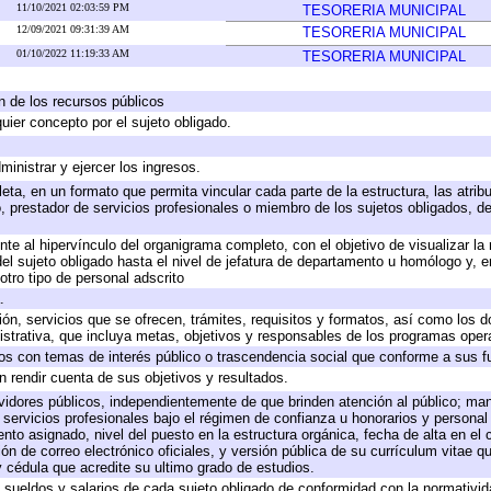
11/10/2021 02:03:59 PM
TESORERIA MUNICIPAL
12/09/2021 09:31:39 AM
TESORERIA MUNICIPAL
01/10/2022 11:19:33 AM
TESORERIA MUNICIPAL
ón de los recursos públicos
quier concepto por el sujeto obligado.
ministrar y ejercer los ingresos.
eta, en un formato que permita vincular cada parte de la estructura, las atri
, prestador de servicios profesionales o miembro de los sujetos obligados, d
te al hipervínculo del organigrama completo, con el objetivo de visualizar la 
 del sujeto obligado hasta el nivel de jefatura de departamento u homólogo y, 
otro tipo de personal adscrito
.
ión, servicios que se ofrecen, trámites, requisitos y formatos, así como los
trativa, que incluya metas, objetivos y responsables de los programas operat
ados con temas de interés público o trascendencia social que conforme a sus f
n rendir cuenta de sus objetivos y resultados.
ervidores públicos, independientemente de que brinden atención al público; ma
 servicios profesionales bajo el régimen de confianza u honorarios y personal d
o asignado, nivel del puesto en la estructura orgánica, fecha de alta en el c
ión de correo electrónico oficiales, y versión pública de su currículum vitae q
 y cédula que acredite su ultimo grado de estudios.
e sueldos y salarios de cada sujeto obligado de conformidad con la normativid