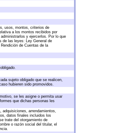
s, usos, montos, criterios de
lativa a los montos recibidos por
administrarlos y ejercerlos. Por lo que
as de las leyes: Ley General de
 Rendición de Cuentas de la
 obligado.
cada sujeto obligado que se realicen,
 caso hubieren sido promovidos.
 motivo, se les asigne o permita usar
informes que dichas personas les
a, adquisiciones, arrendamientos,
s, datos finales incluidos los
e trate del otorgamiento de
bre o razón social del titular, el
ncia.