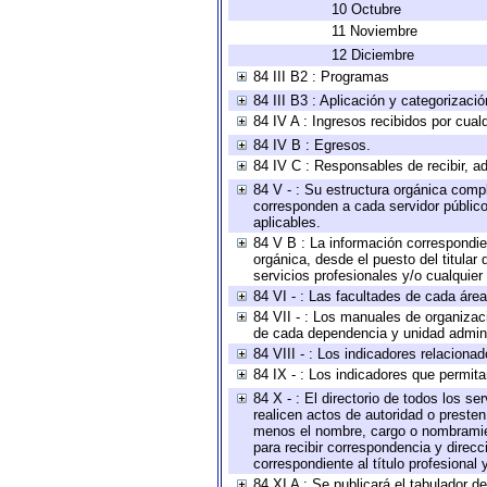
10 Octubre
11 Noviembre
12 Diciembre
84 III B2 : Programas
84 III B3 : Aplicación y categorizaci
84 IV A : Ingresos recibidos por cual
84 IV B : Egresos.
84 IV C : Responsables de recibir, ad
84 V - : Su estructura orgánica compl
corresponden a cada servidor público
aplicables.
84 V B : La información correspondien
orgánica, desde el puesto del titular
servicios profesionales y/o cualquier 
84 VI - : Las facultades de cada área
84 VII - : Los manuales de organizac
de cada dependencia y unidad adminis
84 VIII - : Los indicadores relacion
84 IX - : Los indicadores que permita
84 X - : El directorio de todos los s
realicen actos de autoridad o presten
menos el nombre, cargo o nombramient
para recibir correspondencia y direcc
correspondiente al título profesional
84 XI A : Se publicará el tabulador d