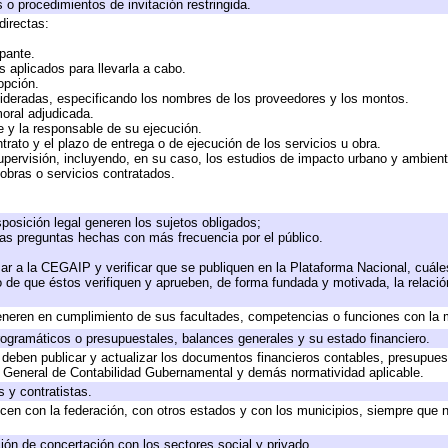
 o procedimientos de invitación restringida.
directas:
ipante.
 aplicados para llevarla a cabo.
 opción.
sideradas, especificando los nombres de los proveedores y los montos.
moral adjudicada.
te y la responsable de su ejecución.
trato y el plazo de entrega o de ejecución de los servicios u obra.
upervisión, incluyendo, en su caso, los estudios de impacto urbano y ambien
obras o servicios contratados.
posición legal generen los sujetos obligados;
las preguntas hechas con más frecuencia por el público.
ar a la CEGAIP y verificar que se publiquen en la Plataforma Nacional, cuále
to de que éstos verifiquen y aprueben, de forma fundada y motivada, la relaci
eneren en cumplimiento de sus facultades, competencias o funciones con la 
ogramáticos o presupuestales, balances generales y su estado financiero.
deben publicar y actualizar los documentos financieros contables, presupues
y General de Contabilidad Gubernamental y demás normatividad aplicable.
 y contratistas.
cen con la federación, con otros estados y con los municipios, siempre que 
ión de concertación con los sectores social y privado.