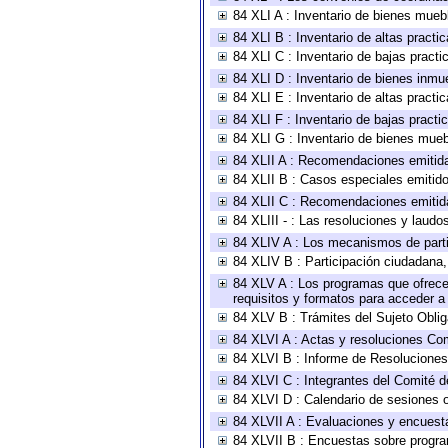
84 XLI A : Inventario de bienes mueb
84 XLI B : Inventario de altas pract
84 XLI C : Inventario de bajas pract
84 XLI D : Inventario de bienes inmu
84 XLI E : Inventario de altas pract
84 XLI F : Inventario de bajas pract
84 XLI G : Inventario de bienes mue
84 XLII A : Recomendaciones emitid
84 XLII B : Casos especiales emitid
84 XLII C : Recomendaciones emitid
84 XLIII - : Las resoluciones y laud
84 XLIV A : Los mecanismos de parti
84 XLIV B : Participación ciudadana
84 XLV A : Los programas que ofrecen
requisitos y formatos para acceder 
84 XLV B : Trámites del Sujeto Obli
84 XLVI A : Actas y resoluciones Co
84 XLVI B : Informe de Resoluciones
84 XLVI C : Integrantes del Comité d
84 XLVI D : Calendario de sesiones o
84 XLVII A : Evaluaciones y encuest
84 XLVII B : Encuestas sobre progr