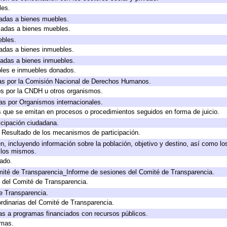
les.
icadas a bienes muebles.
icadas a bienes muebles.
ebles.
icadas a bienes inmuebles.
icadas a bienes inmuebles.
bles e inmuebles donados.
as por la Comisión Nacional de Derechos Humanos.
os por la CNDH u otros organismos.
as por Organismos internacionales.
os que se emitan en procesos o procedimientos seguidos en forma de juicio.
cipación ciudadana.
, Resultado de los mecanismos de participación.
, incluyendo información sobre la población, objetivo y destino, así como lo
a los mismos.
gado.
mité de Transparencia_Informe de sesiones del Comité de Transparencia.
 del Comité de Transparencia.
e Transparencia.
rdinarias del Comité de Transparencia.
as a programas financiados con recursos públicos.
amas.