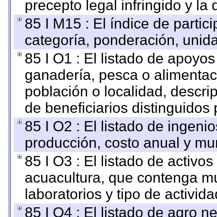
precepto legal infringido y la 
85 I M15 : El índice de parti
categoría, ponderación, unid
85 I O1 : El listado de apoyo
ganadería, pesca o alimentac
población o localidad, descri
de beneficiarios distinguidos
85 I O2 : El listado de ingen
producción, costo anual y mun
85 I O3 : El listado de activ
acuacultura, que contenga mu
laboratorios y tipo de activida
85 I O4 : El listado de agro 