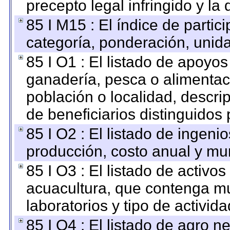
precepto legal infringido y la 
85 I M15 : El índice de parti
categoría, ponderación, unid
85 I O1 : El listado de apoyo
ganadería, pesca o alimentac
población o localidad, descri
de beneficiarios distinguidos
85 I O2 : El listado de ingen
producción, costo anual y mun
85 I O3 : El listado de activ
acuacultura, que contenga mu
laboratorios y tipo de activida
85 I O4 : El listado de agro 