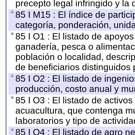
precepto legal infringido y la 
85 I M15 : El índice de parti
categoría, ponderación, unid
85 I O1 : El listado de apoyo
ganadería, pesca o alimentac
población o localidad, descri
de beneficiarios distinguidos
85 I O2 : El listado de ingen
producción, costo anual y mun
85 I O3 : El listado de activ
acuacultura, que contenga mu
laboratorios y tipo de activida
85 I O4 : El listado de agro 