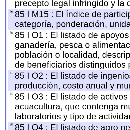
precepto legal infringido y la 
85 I M15 : El índice de parti
categoría, ponderación, unid
85 I O1 : El listado de apoyo
ganadería, pesca o alimentac
población o localidad, descri
de beneficiarios distinguidos
85 I O2 : El listado de ingen
producción, costo anual y mun
85 I O3 : El listado de activ
acuacultura, que contenga mu
laboratorios y tipo de activida
85 I O4 : El listado de agro 