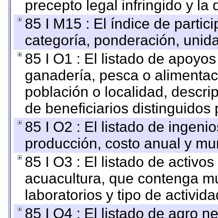
precepto legal infringido y la 
85 I M15 : El índice de parti
categoría, ponderación, unid
85 I O1 : El listado de apoyo
ganadería, pesca o alimentac
población o localidad, descri
de beneficiarios distinguidos
85 I O2 : El listado de ingen
producción, costo anual y mun
85 I O3 : El listado de activ
acuacultura, que contenga mu
laboratorios y tipo de activida
85 I O4 : El listado de agro 