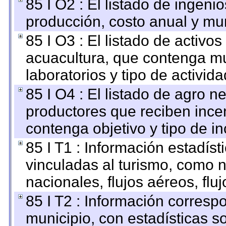
85 I O2 : El listado de ingen
producción, costo anual y mun
85 I O3 : El listado de activ
acuacultura, que contenga mu
laboratorios y tipo de activida
85 I O4 : El listado de agro 
productores que reciben ince
contenga objetivo y tipo de in
85 I T1 : Información estadís
vinculadas al turismo, como n
nacionales, flujos aéreos, fluj
85 I T2 : Información correspo
municipio, con estadísticas so