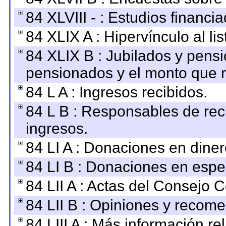
84 XLVIII - : Estudios financi
84 XLIX A : Hipervínculo al l
84 XLIX B : Jubilados y pensi
pensionados y el monto que 
84 L A : Ingresos recibidos.
84 L B : Responsables de recib
ingresos.
84 LI A : Donaciones en diner
84 LI B : Donaciones en espe
84 LII A : Actas del Consejo C
84 LII B : Opiniones y recom
84 LIII A : Más información r