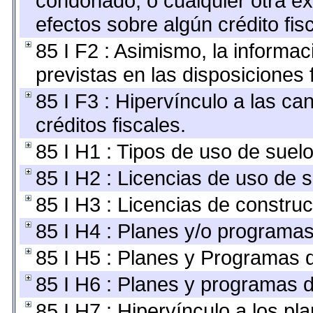
condonado, o cualquier otra ex
efectos sobre algún crédito fi
85 I F2 : Asimismo, la informa
previstas en las disposiciones 
85 I F3 : Hipervínculo a las c
créditos fiscales.
85 I H1 : Tipos de uso de suelo
85 I H2 : Licencias de uso de s
85 I H3 : Licencias de construc
85 I H4 : Planes y/o programas
85 I H5 : Planes y Programas d
85 I H6 : Planes y programas 
85 I H7 : Hipervínculo a los pl