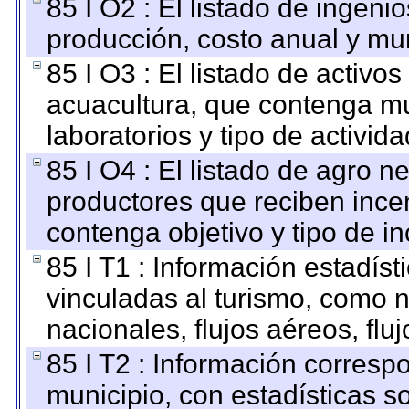
85 I O2 : El listado de ingen
producción, costo anual y mun
85 I O3 : El listado de activ
acuacultura, que contenga mu
laboratorios y tipo de activida
85 I O4 : El listado de agro 
productores que reciben ince
contenga objetivo y tipo de in
85 I T1 : Información estadís
vinculadas al turismo, como n
nacionales, flujos aéreos, fluj
85 I T2 : Información correspo
municipio, con estadísticas so