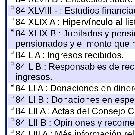
84 XLVIII - : Estudios financi
84 XLIX A : Hipervínculo al l
84 XLIX B : Jubilados y pensi
pensionados y el monto que 
84 L A : Ingresos recibidos.
84 L B : Responsables de recib
ingresos.
84 LI A : Donaciones en diner
84 LI B : Donaciones en espe
84 LII A : Actas del Consejo C
84 LII B : Opiniones y recom
84 LIII A : Más información r