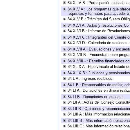
84 XLIV B : Participación ciudadana
84 XLV A : Los programas que ofrecen
requisitos y formatos para acceder 
84 XLV B : Trámites del Sujeto Obli
84 XLVI A : Actas y resoluciones Co
84 XLVI B : Informe de Resoluciones
84 XLVI C : Integrantes del Comité d
84 XLVI D : Calendario de sesiones o
84 XLVII A : Evaluaciones y encuest
84 XLVII B : Encuestas sobre progr
84 XLVIII - : Estudios financiados co
84 XLIX A : Hipervínculo al listado d
84 XLIX B : Jubilados y pensionados
84 L A : Ingresos recibidos.
84 L B : Responsables de recibir, adm
84 LI A : Donaciones en dinero realiz
84 LI B : Donaciones en especie.
84 LII A : Actas del Consejo Consulti
84 LII B : Opiniones y recomendacio
84 LIII A : Más información relaciona
84 LIII B : Más información relacion
84 LIII C : Más información relacion