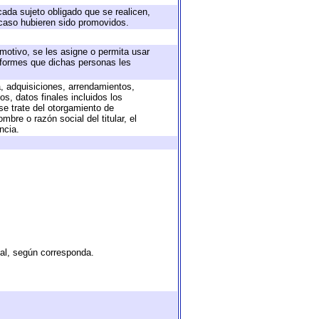
cada sujeto obligado que se realicen,
 caso hubieren sido promovidos.
 motivo, se les asigne o permita usar
informes que dichas personas les
a, adquisiciones, arrendamientos,
s, datos finales incluidos los
e trate del otorgamiento de
bre o razón social del titular, el
ncia.
tal, según corresponda.