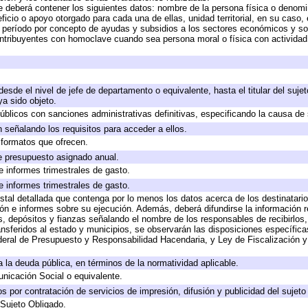
e deberá contener los siguientes datos: nombre de la persona física o denomi
eficio o apoyo otorgado para cada una de ellas, unidad territorial, en su caso
período por concepto de ayudas y subsidios a los sectores económicos y soci
 contribuyentes con homoclave cuando sea persona moral o física con actividad
 desde el nivel de jefe de departamento o equivalente, hasta el titular del suj
a sido objeto.
 públicos con sanciones administrativas definitivas, especificando la causa de 
 señalando los requisitos para acceder a ellos.
y formatos que ofrecen.
e presupuesto asignado anual.
e informes trimestrales de gasto.
e informes trimestrales de gasto.
stal detallada que contenga por lo menos los datos acerca de los destinatario
 e informes sobre su ejecución. Además, deberá difundirse la información re
, depósitos y fianzas señalando el nombre de los responsables de recibirlos, 
ransferidos al estado y municipios, se observarán las disposiciones específic
eral de Presupuesto y Responsabilidad Hacendaria, y Ley de Fiscalización y
 a la deuda pública, en términos de la normatividad aplicable.
icación Social o equivalente.
 por contratación de servicios de impresión, difusión y publicidad del sujeto
 Sujeto Obligado.