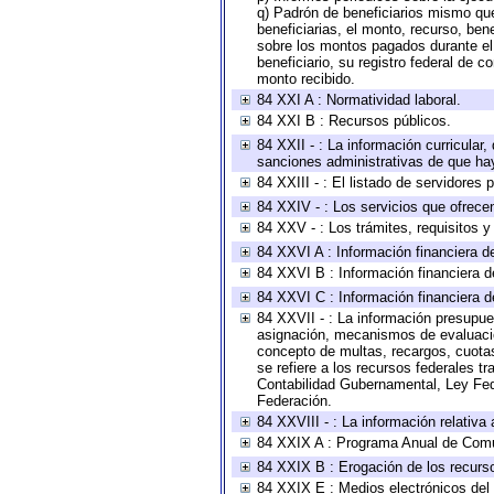
q) Padrón de beneficiarios mismo qu
beneficiarias, el monto, recurso, ben
sobre los montos pagados durante el 
beneficiario, su registro federal de
monto recibido.
84 XXI A : Normatividad laboral.
84 XXI B : Recursos públicos.
84 XXII - : La información curricular,
sanciones administrativas de que hay
84 XXIII - : El listado de servidores
84 XXIV - : Los servicios que ofrecen
84 XXV - : Los trámites, requisitos 
84 XXVI A : Información financiera d
84 XXVI B : Información financiera d
84 XXVI C : Información financiera d
84 XXVII - : La información presupue
asignación, mecanismos de evaluación
concepto de multas, recargos, cuotas
se refiere a los recursos federales t
Contabilidad Gubernamental, Ley Fed
Federación.
84 XXVIII - : La información relativa
84 XXIX A : Programa Anual de Comun
84 XXIX B : Erogación de los recursos
84 XXIX E : Medios electrónicos del