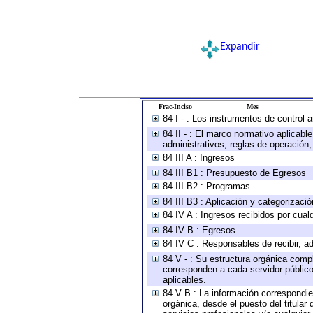
Expandir
Frac-Inciso
Mes
84 I - : Los instrumentos de control 
84 II - : El marco normativo aplicabl
administrativos, reglas de operación, c
84 III A : Ingresos
84 III B1 : Presupuesto de Egresos
84 III B2 : Programas
84 III B3 : Aplicación y categorizaci
84 IV A : Ingresos recibidos por cual
84 IV B : Egresos.
84 IV C : Responsables de recibir, ad
84 V - : Su estructura orgánica compl
corresponden a cada servidor público
aplicables.
84 V B : La información correspondien
orgánica, desde el puesto del titular