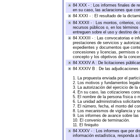
84 XXX - : Los informes finales de re
en su caso, las aclaraciones que co
84 XXXI - : El resultado de la dictam
84 XXXII - : Los montos, criterios, c
recursos públicos o, en los términos
entreguen sobre el uso y destino de 
84 XXXIII - : Las convocatorias e in
prestaciones de servicios y autoriza
expedientes y documentos que conten
concesiones y licencias, permisos o a
concepto y los objetivos de la conces
84 XXXIV A : De licitaciones públicas
84 XXXIV B : De las adjudicaciones 
1. La propuesta enviada por el partic
2. Los motivos y fundamentos legales
3. La autorización del ejercicio de la
4. En su caso, las cotizaciones con
5. El nombre de la persona física o 
6. La unidad administrativa solicitan
7. El número, fecha, el monto del con
8. Los mecanismos de vigilancia y s
9. Los informes de avance sobre las 
10. El convenio de terminación.
11. El finiquito
84 XXXV - : Los informes que por dis
información estadística, responda a 