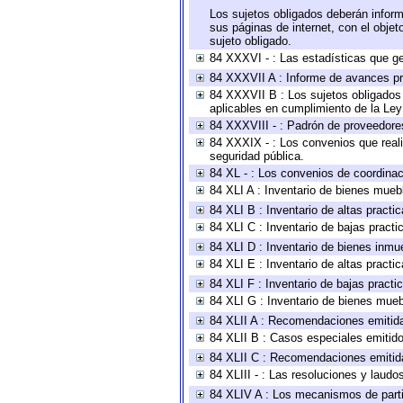
Los sujetos obligados deberán inform
sus páginas de internet, con el obje
sujeto obligado.
84 XXXVI - : Las estadísticas que g
84 XXXVII A : Informe de avances pr
84 XXXVII B : Los sujetos obligados 
aplicables en cumplimiento de la Le
84 XXXVIII - : Padrón de proveedores
84 XXXIX - : Los convenios que reali
seguridad pública.
84 XL - : Los convenios de coordinac
84 XLI A : Inventario de bienes mueb
84 XLI B : Inventario de altas pract
84 XLI C : Inventario de bajas pract
84 XLI D : Inventario de bienes inmu
84 XLI E : Inventario de altas pract
84 XLI F : Inventario de bajas pract
84 XLI G : Inventario de bienes mue
84 XLII A : Recomendaciones emitid
84 XLII B : Casos especiales emitid
84 XLII C : Recomendaciones emitid
84 XLIII - : Las resoluciones y laud
84 XLIV A : Los mecanismos de parti