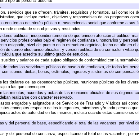
otro tipo de personal adscrito
.
ión, servicios que se ofrecen, trámites, requisitos y formatos, así como los
trativa, que incluya metas, objetivos y responsables de los programas operat
ados con temas de interés público o trascendencia social que conforme a sus f
n rendir cuenta de sus objetivos y resultados.
ervidores públicos, independientemente de que brinden atención al público; ma
 servicios profesionales bajo el régimen de confianza u honorarios y personal d
o asignado, nivel del puesto en la estructura orgánica, fecha de alta en el c
ión de correo electrónico oficiales, y versión pública de su currículum vitae q
 y cédula que acredite su ultimo grado de estudios.
e sueldos y salarios de cada sujeto obligado de conformidad con la normativid
ta de todos los servidores públicos de base o de confianza, de todas las perc
s, comisiones, dietas, bonos, estímulos, ingresos y sistemas de compensación
e los titulares de las dependencias públicas, reuniones públicas de los diver
bajo a las que convoquen.
 en las minutas, acuerdos y actas de las reuniones oficiales de sus órganos co
deban realizarse con carácter reservado.
 gastos erogados y asignados a los Servicios de Traslado y Viáticos así com
 a estos conceptos respecto de los integrantes, miembros y/o toda persona q
ejerza actos de autoridad en los mismos, incluso cuando estas comisiones ofi
as y del personal de base, especificando el total de las vacantes, por nivel 
as y del personal de confianza, especificando el total de las vacantes, por n