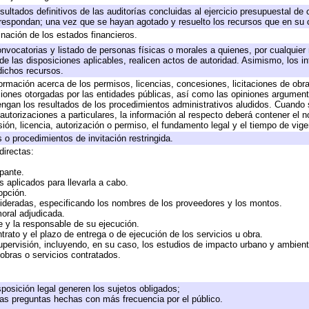
sultados definitivos de las auditorías concluidas al ejercicio presupuestal de 
rrespondan; una vez que se hayan agotado y resuelto los recursos que en su
inación de los estados financieros.
onvocatorias y listado de personas físicas o morales a quienes, por cualquier
 de las disposiciones aplicables, realicen actos de autoridad. Asimismo, los 
dichos recursos.
formación acerca de los permisos, licencias, concesiones, licitaciones de obr
ciones otorgadas por las entidades públicas, así como las opiniones argumento
gan los resultados de los procedimientos administrativos aludidos. Cuando s
utorizaciones a particulares, la información al respecto deberá contener el nom
ión, licencia, autorización o permiso, el fundamento legal y el tiempo de vige
 o procedimientos de invitación restringida.
directas:
ipante.
 aplicados para llevarla a cabo.
 opción.
sideradas, especificando los nombres de los proveedores y los montos.
moral adjudicada.
te y la responsable de su ejecución.
trato y el plazo de entrega o de ejecución de los servicios u obra.
upervisión, incluyendo, en su caso, los estudios de impacto urbano y ambien
obras o servicios contratados.
posición legal generen los sujetos obligados;
las preguntas hechas con más frecuencia por el público.