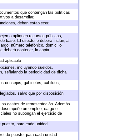
 documentos que contengan las políticas
ivos a desarrollar.
unciones, deban establecer.
nejen o apliquen recursos públicos;
e base. El directorio deberá incluir, al
argo, número telefónico, domicilio
ue deberá contener, la copia
ad aplicable
epciones, incluyendo sueldos,
, señalando la periodicidad de dicha
sos consejos, gabinetes, cabildos,
legiados, salvo que por disposición
o los gastos de representación. Además
ue desempeñe un empleo, cargo o
ciales no supongan el ejercicio de
de puesto, para cada unidad
ivel de puesto, para cada unidad