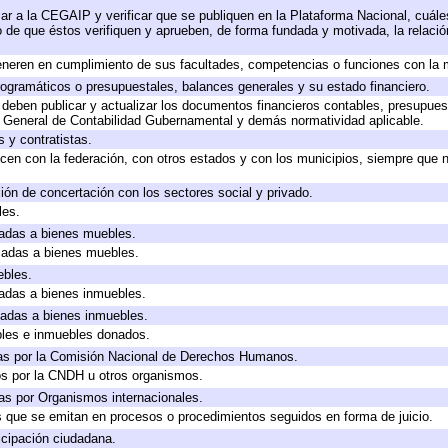
ar a la CEGAIP y verificar que se publiquen en la Plataforma Nacional, cuále
to de que éstos verifiquen y aprueben, de forma fundada y motivada, la relaci
eneren en cumplimiento de sus facultades, competencias o funciones con la 
ogramáticos o presupuestales, balances generales y su estado financiero.
deben publicar y actualizar los documentos financieros contables, presupues
y General de Contabilidad Gubernamental y demás normatividad aplicable.
 y contratistas.
cen con la federación, con otros estados y con los municipios, siempre que 
ión de concertación con los sectores social y privado.
les.
icadas a bienes muebles.
icadas a bienes muebles.
ebles.
icadas a bienes inmuebles.
icadas a bienes inmuebles.
bles e inmuebles donados.
as por la Comisión Nacional de Derechos Humanos.
os por la CNDH u otros organismos.
as por Organismos internacionales.
os que se emitan en procesos o procedimientos seguidos en forma de juicio.
cipación ciudadana.