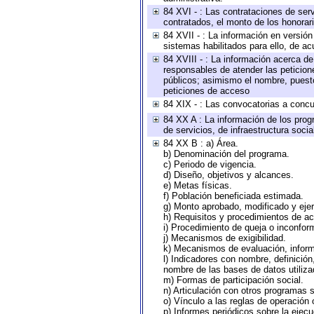
84 XVI - : Las contrataciones de serv
contratados, el monto de los honorari
84 XVII - : La información en versión
sistemas habilitados para ello, de ac
84 XVIII - : La información acerca de
responsables de atender las peticion
públicos; asimismo el nombre, puesto,
peticiones de acceso
84 XIX - : Las convocatorias a concu
84 XX A : La información de los prog
de servicios, de infraestructura socia
84 XX B : a) Área.
b) Denominación del programa.
c) Periodo de vigencia.
d) Diseño, objetivos y alcances.
e) Metas físicas.
f) Población beneficiada estimada.
g) Monto aprobado, modificado y eje
h) Requisitos y procedimientos de a
i) Procedimiento de queja o inconfor
j) Mecanismos de exigibilidad.
k) Mecanismos de evaluación, infor
l) Indicadores con nombre, definició
nombre de las bases de datos utiliza
m) Formas de participación social.
n) Articulación con otros programas s
o) Vínculo a las reglas de operación
p) Informes periódicos sobre la ejecu