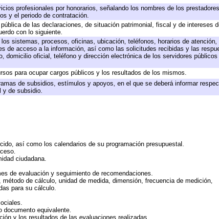
icios profesionales por honorarios, señalando los nombres de los prestadores 
os y el periodo de contratación.
 pública de las declaraciones, de situación patrimonial, fiscal y de intereses d
uerdo con lo siguiente.
 los sistemas, procesos, oficinas, ubicación, teléfonos, horarios de atención,
es de acceso a la información, así como las solicitudes recibidas y las respu
 domicilio oficial, teléfono y dirección electrónica de los servidores público
rsos para ocupar cargos públicos y los resultados de los mismos.
ramas de subsidios, estímulos y apoyos, en el que se deberá informar respec
l y de subsidio.
rcido, así como los calendarios de su programación presupuestal.
cceso.
midad ciudadana.
mes de evaluación y seguimiento de recomendaciones.
n, método de cálculo, unidad de medida, dimensión, frecuencia de medición,
das para su cálculo.
ociales.
 o documento equivalente.
ción y los resultados de las evaluaciones realizadas.