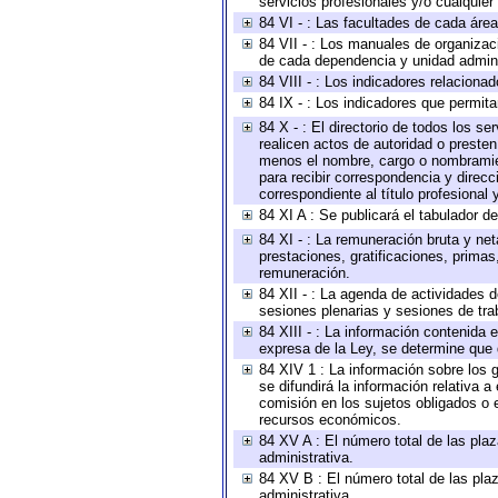
servicios profesionales y/o cualquier 
84 VI - : Las facultades de cada área
84 VII - : Los manuales de organizac
de cada dependencia y unidad adminis
84 VIII - : Los indicadores relacion
84 IX - : Los indicadores que permita
84 X - : El directorio de todos los s
realicen actos de autoridad o presten
menos el nombre, cargo o nombramient
para recibir correspondencia y direcc
correspondiente al título profesional
84 XI A : Se publicará el tabulador d
84 XI - : La remuneración bruta y ne
prestaciones, gratificaciones, prima
remuneración.
84 XII - : La agenda de actividades d
sesiones plenarias y sesiones de tra
84 XIII - : La información contenida
expresa de la Ley, se determine que 
84 XIV 1 : La información sobre los
se difundirá la información relativa
comisión en los sujetos obligados o 
recursos económicos.
84 XV A : El número total de las plaz
administrativa.
84 XV B : El número total de las plaz
administrativa.