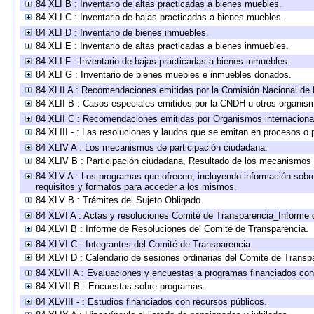
84 XLI B : Inventario de altas practicadas a bienes muebles.
84 XLI C : Inventario de bajas practicadas a bienes muebles.
84 XLI D : Inventario de bienes inmuebles.
84 XLI E : Inventario de altas practicadas a bienes inmuebles.
84 XLI F : Inventario de bajas practicadas a bienes inmuebles.
84 XLI G : Inventario de bienes muebles e inmuebles donados.
84 XLII A : Recomendaciones emitidas por la Comisión Nacional d
84 XLII B : Casos especiales emitidos por la CNDH u otros organis
84 XLII C : Recomendaciones emitidas por Organismos internaciona
84 XLIII - : Las resoluciones y laudos que se emitan en procesos o 
84 XLIV A : Los mecanismos de participación ciudadana.
84 XLIV B : Participación ciudadana, Resultado de los mecanismos d
84 XLV A : Los programas que ofrecen, incluyendo información sobre 
requisitos y formatos para acceder a los mismos.
84 XLV B : Trámites del Sujeto Obligado.
84 XLVI A : Actas y resoluciones Comité de Transparencia_Informe 
84 XLVI B : Informe de Resoluciones del Comité de Transparencia.
84 XLVI C : Integrantes del Comité de Transparencia.
84 XLVI D : Calendario de sesiones ordinarias del Comité de Transp
84 XLVII A : Evaluaciones y encuestas a programas financiados con
84 XLVII B : Encuestas sobre programas.
84 XLVIII - : Estudios financiados con recursos públicos.