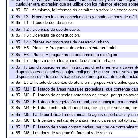
cualquier otra expresión que se utilice con los mismos efectos sobr
85 I F2 : Asimismo, la información estadística sobre las exenciones 
85 I F3 : Hipervínculo a las cancelaciones y condonaciones de crédit
85 I H1 : Tipos de uso de suelo.
85 I H2 : Licencias de uso de suelo.
85 I H3 : Licencias de construcción.
85 I H4 : Planes y/o programas de desarrollo urbano.
85 I H5 : Planes y Programas de ordenamiento territorial.
85 I H6 : Planes y programas de ordenamiento ecológico.
85 I H7 : Hipervínculo a los planes de desarrollo urbano.
85 I I : Las disposiciones administrativas, directamente o a través 
disposiciones aplicables al sujeto obligado de que se trate, salvo q
disposición o se trate de situaciones de emergencia, de conformida
85 I L : El listado de asuntos de atención a grupos vulnerables que
85 I M1 : El listado de áreas naturales protegidas, que contenga cat
85 I M2 : El listado de especies potosinas en riesgo, por grupo tax
85 I M3 : El listado de vegetación natural, por municipio, por ecosis
85 I M4 : El listado estimado de residuos, por tipo, por volumen, por
85 I M5 : La disponibilidad media anual de aguas superficiales y subt
85 I M6 : El Inventario estatal de plantas municipales de potabilizac
85 I M7 : El listado de zonas contaminadas, por tipo de contaminante
85 I M8 : Los tipos de vegetación forestal y de suelos.