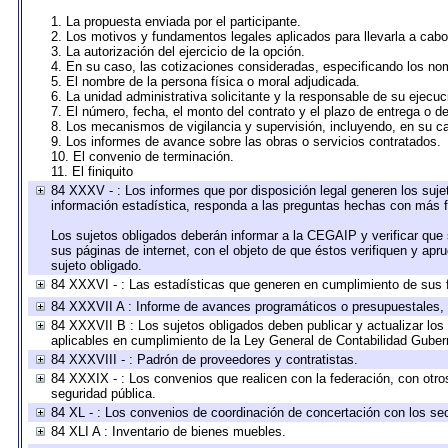
1. La propuesta enviada por el participante.
2. Los motivos y fundamentos legales aplicados para llevarla a cabo
3. La autorización del ejercicio de la opción.
4. En su caso, las cotizaciones consideradas, especificando los no
5. El nombre de la persona física o moral adjudicada.
6. La unidad administrativa solicitante y la responsable de su ejecuc
7. El número, fecha, el monto del contrato y el plazo de entrega o de
8. Los mecanismos de vigilancia y supervisión, incluyendo, en su c
9. Los informes de avance sobre las obras o servicios contratados.
10. El convenio de terminación.
11. El finiquito
84 XXXV - : Los informes que por disposición legal generen los suje
información estadística, responda a las preguntas hechas con más fr
Los sujetos obligados deberán informar a la CEGAIP y verificar que 
sus páginas de internet, con el objeto de que éstos verifiquen y apr
sujeto obligado.
84 XXXVI - : Las estadísticas que generen en cumplimiento de sus 
84 XXXVII A : Informe de avances programáticos o presupuestales, 
84 XXXVII B : Los sujetos obligados deben publicar y actualizar lo
aplicables en cumplimiento de la Ley General de Contabilidad Gube
84 XXXVIII - : Padrón de proveedores y contratistas.
84 XXXIX - : Los convenios que realicen con la federación, con otr
seguridad pública.
84 XL - : Los convenios de coordinación de concertación con los sec
84 XLI A : Inventario de bienes muebles.