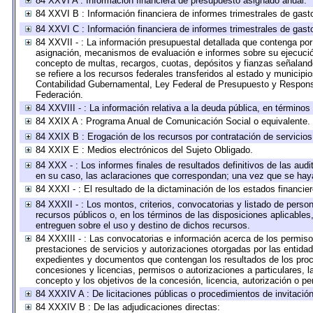
84 XXVI A : Información financiera de presupuesto asignado anual.
84 XXVI B : Información financiera de informes trimestrales de gast
84 XXVI C : Información financiera de informes trimestrales de gast
84 XXVII - : La información presupuestal detallada que contenga por 
asignación, mecanismos de evaluación e informes sobre su ejecución
concepto de multas, recargos, cuotas, depósitos y fianzas señalando 
se refiere a los recursos federales transferidos al estado y municip
Contabilidad Gubernamental, Ley Federal de Presupuesto y Responsa
Federación.
84 XXVIII - : La información relativa a la deuda pública, en términos
84 XXIX A : Programa Anual de Comunicación Social o equivalente.
84 XXIX B : Erogación de los recursos por contratación de servicios 
84 XXIX E : Medios electrónicos del Sujeto Obligado.
84 XXX - : Los informes finales de resultados definitivos de las audi
en su caso, las aclaraciones que correspondan; una vez que se hay
84 XXXI - : El resultado de la dictaminación de los estados financier
84 XXXII - : Los montos, criterios, convocatorias y listado de perso
recursos públicos o, en los términos de las disposiciones aplicable
entreguen sobre el uso y destino de dichos recursos.
84 XXXIII - : Las convocatorias e información acerca de los permisos
prestaciones de servicios y autorizaciones otorgadas por las entida
expedientes y documentos que contengan los resultados de los proce
concesiones y licencias, permisos o autorizaciones a particulares, la
concepto y los objetivos de la concesión, licencia, autorización o pe
84 XXXIV A : De licitaciones públicas o procedimientos de invitación 
84 XXXIV B : De las adjudicaciones directas: