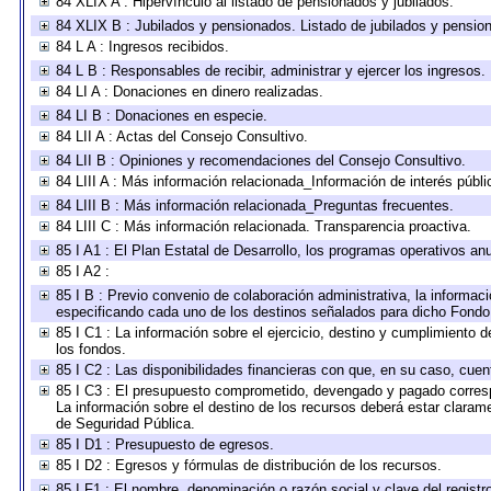
84 XLIX A : Hipervínculo al listado de pensionados y jubilados.
84 XLIX B : Jubilados y pensionados. Listado de jubilados y pensio
84 L A : Ingresos recibidos.
84 L B : Responsables de recibir, administrar y ejercer los ingresos.
84 LI A : Donaciones en dinero realizadas.
84 LI B : Donaciones en especie.
84 LII A : Actas del Consejo Consultivo.
84 LII B : Opiniones y recomendaciones del Consejo Consultivo.
84 LIII A : Más información relacionada_Información de interés públi
84 LIII B : Más información relacionada_Preguntas frecuentes.
84 LIII C : Más información relacionada. Transparencia proactiva.
85 I A1 : El Plan Estatal de Desarrollo, los programas operativos a
85 I A2 :
85 I B : Previo convenio de colaboración administrativa, la informaci
especificando cada uno de los destinos señalados para dicho Fondo 
85 I C1 : La información sobre el ejercicio, destino y cumplimiento
los fondos.
85 I C2 : Las disponibilidades financieras con que, en su caso, cuen
85 I C3 : El presupuesto comprometido, devengado y pagado correspon
La información sobre el destino de los recursos deberá estar clarame
de Seguridad Pública.
85 I D1 : Presupuesto de egresos.
85 I D2 : Egresos y fórmulas de distribución de los recursos.
85 I F1 : El nombre, denominación o razón social y clave del registr