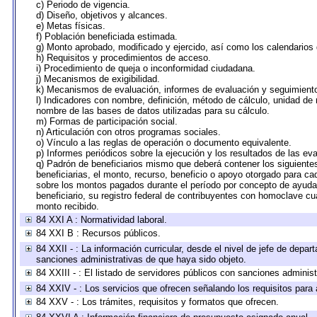
c) Periodo de vigencia.
d) Diseño, objetivos y alcances.
e) Metas físicas.
f) Población beneficiada estimada.
g) Monto aprobado, modificado y ejercido, así como los calendarios
h) Requisitos y procedimientos de acceso.
i) Procedimiento de queja o inconformidad ciudadana.
j) Mecanismos de exigibilidad.
k) Mecanismos de evaluación, informes de evaluación y seguimien
l) Indicadores con nombre, definición, método de cálculo, unidad de
nombre de las bases de datos utilizadas para su cálculo.
m) Formas de participación social.
n) Articulación con otros programas sociales.
o) Vínculo a las reglas de operación o documento equivalente.
p) Informes periódicos sobre la ejecución y los resultados de las ev
q) Padrón de beneficiarios mismo que deberá contener los siguiente
beneficiarias, el monto, recurso, beneficio o apoyo otorgado para cad
sobre los montos pagados durante el período por concepto de ayudas
beneficiario, su registro federal de contribuyentes con homoclave cu
monto recibido.
84 XXI A : Normatividad laboral.
84 XXI B : Recursos públicos.
84 XXII - : La información curricular, desde el nivel de jefe de depar
sanciones administrativas de que haya sido objeto.
84 XXIII - : El listado de servidores públicos con sanciones administ
84 XXIV - : Los servicios que ofrecen señalando los requisitos para 
84 XXV - : Los trámites, requisitos y formatos que ofrecen.