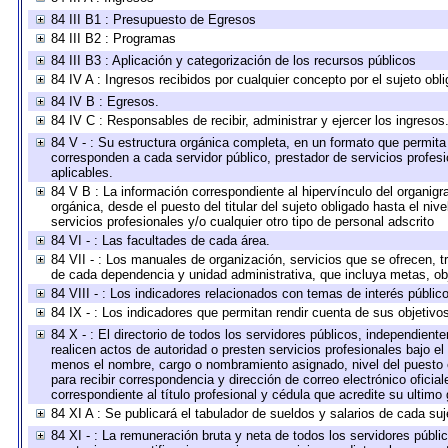
84 III B1 : Presupuesto de Egresos
84 III B2 : Programas
84 III B3 : Aplicación y categorización de los recursos públicos
84 IV A : Ingresos recibidos por cualquier concepto por el sujeto obl
84 IV B : Egresos.
84 IV C : Responsables de recibir, administrar y ejercer los ingresos
84 V - : Su estructura orgánica completa, en un formato que permita 
corresponden a cada servidor público, prestador de servicios profes
aplicables.
84 V B : La información correspondiente al hipervínculo del organigra
orgánica, desde el puesto del titular del sujeto obligado hasta el ni
servicios profesionales y/o cualquier otro tipo de personal adscrito
84 VI - : Las facultades de cada área.
84 VII - : Los manuales de organización, servicios que se ofrecen, 
de cada dependencia y unidad administrativa, que incluya metas, obj
84 VIII - : Los indicadores relacionados con temas de interés públi
84 IX - : Los indicadores que permitan rendir cuenta de sus objetivo
84 X - : El directorio de todos los servidores públicos, independien
realicen actos de autoridad o presten servicios profesionales bajo el
menos el nombre, cargo o nombramiento asignado, nivel del puesto en
para recibir correspondencia y dirección de correo electrónico oficia
correspondiente al título profesional y cédula que acredite su ultimo
84 XI A : Se publicará el tabulador de sueldos y salarios de cada su
84 XI - : La remuneración bruta y neta de todos los servidores públ