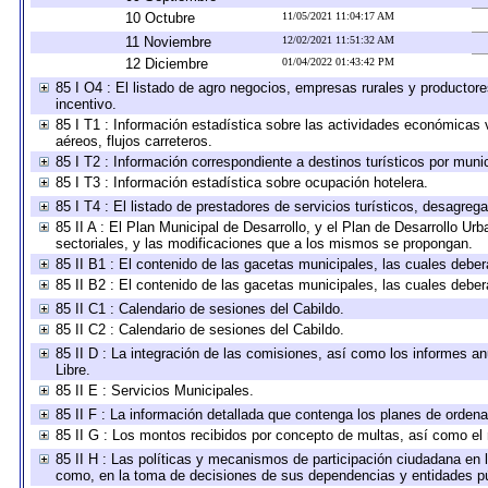
10 Octubre
11/05/2021 11:04:17 AM
11 Noviembre
12/02/2021 11:51:32 AM
12 Diciembre
01/04/2022 01:43:42 PM
85 I O4 : El listado de agro negocios, empresas rurales y productore
incentivo.
85 I T1 : Información estadística sobre las actividades económicas 
aéreos, flujos carreteros.
85 I T2 : Información correspondiente a destinos turísticos por munic
85 I T3 : Información estadística sobre ocupación hotelera.
85 I T4 : El listado de prestadores de servicios turísticos, desagreg
85 II A : El Plan Municipal de Desarrollo, y el Plan de Desarrollo U
sectoriales, y las modificaciones que a los mismos se propongan.
85 II B1 : El contenido de las gacetas municipales, las cuales deb
85 II B2 : El contenido de las gacetas municipales, las cuales deb
85 II C1 : Calendario de sesiones del Cabildo.
85 II C2 : Calendario de sesiones del Cabildo.
85 II D : La integración de las comisiones, así como los informes anu
Libre.
85 II E : Servicios Municipales.
85 II F : La información detallada que contenga los planes de ordenam
85 II G : Los montos recibidos por concepto de multas, así como el n
85 II H : Las políticas y mecanismos de participación ciudadana en 
como, en la toma de decisiones de sus dependencias y entidades pú