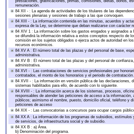
prestaciones, gratificaciones, primas, comisiones, dietas, bonos, e
remuneración.
84 XII - : La agenda de actividades de los titulares de las dependen
sesiones plenarias y sesiones de trabajo a las que convoquen.
84 XIII - : La información contenida en las minutas, acuerdos y acta
expresa de la Ley, se determine que deban realizarse con carácter r
84 XIV 1 : La información sobre los gastos erogados y asignados a 
se difundirá la información relativa a estos conceptos respecto de
comisión en los sujetos obligados o ejerza actos de autoridad en lo
recursos económicos.
84 XV A : El número total de las plazas y del personal de base, espe
administrativa.
84 XV B : El número total de las plazas y del personal de confianza,
administrativa.
84 XVI - : Las contrataciones de servicios profesionales por honorar
contratados, el monto de los honorarios y el periodo de contratación.
84 XVII - : La información en versión pública de las declaraciones, de
sistemas habilitados para ello, de acuerdo con lo siguiente.
84 XVIII - : La información acerca de los sistemas, procesos, oficina
responsables de atender las peticiones de acceso a la información, 
públicos; asimismo el nombre, puesto, domicilio oficial, teléfono y d
peticiones de acceso
84 XIX - : Las convocatorias a concursos para ocupar cargos públic
84 XX A : La información de los programas de subsidios, estímulos 
de servicios, de infraestructura social y de subsidio.
84 XX B : a) Área.
b) Denominación del programa.