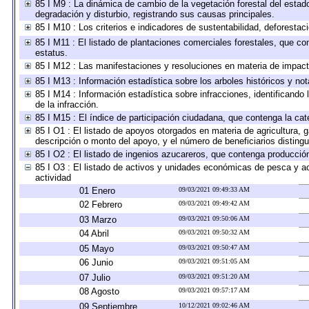
85 I M9 : La dinámica de cambio de la vegetación forestal del estad
degradación y disturbio, registrando sus causas principales.
85 I M10 : Los criterios e indicadores de sustentabilidad, deforesta
85 I M11 : El listado de plantaciones comerciales forestales, que con
estatus.
85 I M12 : Las manifestaciones y resoluciones en materia de impact
85 I M13 : Información estadística sobre los arboles históricos y no
85 I M14 : Información estadística sobre infracciones, identificando 
de la infracción.
85 I M15 : El índice de participación ciudadana, que contenga la ca
85 I O1 : El listado de apoyos otorgados en materia de agricultura, 
descripción o monto del apoyo, y el número de beneficiarios distingu
85 I O2 : El listado de ingenios azucareros, que contenga producció
85 I O3 : El listado de activos y unidades económicas de pesca y ac
actividad
01 Enero
09/03/2021 09:49:33 AM
02 Febrero
09/03/2021 09:49:42 AM
03 Marzo
09/03/2021 09:50:06 AM
04 Abril
09/03/2021 09:50:32 AM
05 Mayo
09/03/2021 09:50:47 AM
06 Junio
09/03/2021 09:51:05 AM
07 Julio
09/03/2021 09:51:20 AM
08 Agosto
09/03/2021 09:57:17 AM
09 Septiembre
10/12/2021 09:02:46 AM