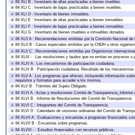
84 XLI B : Inventario de altas practicadas a bienes muebles.
84 XLI C : Inventario de bajas practicadas a bienes muebles.
84 XLI D : Inventario de bienes inmuebles.
84 XLI E : Inventario de altas practicadas a bienes inmuebles.
84 XLI F : Inventario de bajas practicadas a bienes inmuebles.
84 XLI G : Inventario de bienes muebles e inmuebles donados.
84 XLII A : Recomendaciones emitidas por la Comisión Nacional d
84 XLII B : Casos especiales emitidos por la CNDH u otros organis
84 XLII C : Recomendaciones emitidas por Organismos internaciona
84 XLIII - : Las resoluciones y laudos que se emitan en procesos o 
84 XLIV A : Los mecanismos de participación ciudadana.
84 XLIV B : Participación ciudadana, Resultado de los mecanismos d
84 XLV A : Los programas que ofrecen, incluyendo información sobre 
requisitos y formatos para acceder a los mismos.
84 XLV B : Trámites del Sujeto Obligado.
84 XLVI A : Actas y resoluciones Comité de Transparencia_Informe 
84 XLVI B : Informe de Resoluciones del Comité de Transparencia.
84 XLVI C : Integrantes del Comité de Transparencia.
84 XLVI D : Calendario de sesiones ordinarias del Comité de Transp
84 XLVII A : Evaluaciones y encuestas a programas financiados con
84 XLVII B : Encuestas sobre programas.
84 XLVIII - : Estudios financiados con recursos públicos.