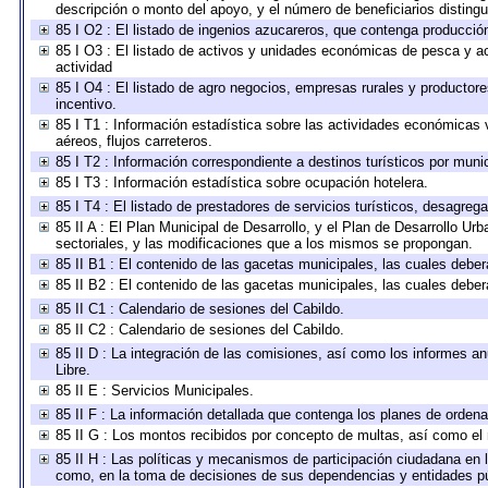
descripción o monto del apoyo, y el número de beneficiarios distingu
85 I O2 : El listado de ingenios azucareros, que contenga producció
85 I O3 : El listado de activos y unidades económicas de pesca y ac
actividad
85 I O4 : El listado de agro negocios, empresas rurales y productore
incentivo.
85 I T1 : Información estadística sobre las actividades económicas 
aéreos, flujos carreteros.
85 I T2 : Información correspondiente a destinos turísticos por munic
85 I T3 : Información estadística sobre ocupación hotelera.
85 I T4 : El listado de prestadores de servicios turísticos, desagreg
85 II A : El Plan Municipal de Desarrollo, y el Plan de Desarrollo U
sectoriales, y las modificaciones que a los mismos se propongan.
85 II B1 : El contenido de las gacetas municipales, las cuales deb
85 II B2 : El contenido de las gacetas municipales, las cuales deb
85 II C1 : Calendario de sesiones del Cabildo.
85 II C2 : Calendario de sesiones del Cabildo.
85 II D : La integración de las comisiones, así como los informes anu
Libre.
85 II E : Servicios Municipales.
85 II F : La información detallada que contenga los planes de ordenam
85 II G : Los montos recibidos por concepto de multas, así como el n
85 II H : Las políticas y mecanismos de participación ciudadana en 
como, en la toma de decisiones de sus dependencias y entidades pú