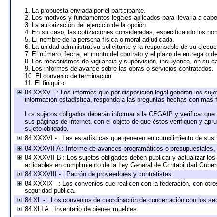
1. La propuesta enviada por el participante.
2. Los motivos y fundamentos legales aplicados para llevarla a cabo
3. La autorización del ejercicio de la opción.
4. En su caso, las cotizaciones consideradas, especificando los no
5. El nombre de la persona física o moral adjudicada.
6. La unidad administrativa solicitante y la responsable de su ejecuc
7. El número, fecha, el monto del contrato y el plazo de entrega o de
8. Los mecanismos de vigilancia y supervisión, incluyendo, en su c
9. Los informes de avance sobre las obras o servicios contratados.
10. El convenio de terminación.
11. El finiquito
84 XXXV - : Los informes que por disposición legal generen los suje
información estadística, responda a las preguntas hechas con más fr
Los sujetos obligados deberán informar a la CEGAIP y verificar que 
sus páginas de internet, con el objeto de que éstos verifiquen y apr
sujeto obligado.
84 XXXVI - : Las estadísticas que generen en cumplimiento de sus 
84 XXXVII A : Informe de avances programáticos o presupuestales, 
84 XXXVII B : Los sujetos obligados deben publicar y actualizar lo
aplicables en cumplimiento de la Ley General de Contabilidad Gube
84 XXXVIII - : Padrón de proveedores y contratistas.
84 XXXIX - : Los convenios que realicen con la federación, con otr
seguridad pública.
84 XL - : Los convenios de coordinación de concertación con los sec
84 XLI A : Inventario de bienes muebles.