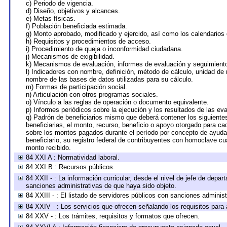
c) Periodo de vigencia.
d) Diseño, objetivos y alcances.
e) Metas físicas.
f) Población beneficiada estimada.
g) Monto aprobado, modificado y ejercido, así como los calendarios
h) Requisitos y procedimientos de acceso.
i) Procedimiento de queja o inconformidad ciudadana.
j) Mecanismos de exigibilidad.
k) Mecanismos de evaluación, informes de evaluación y seguimien
l) Indicadores con nombre, definición, método de cálculo, unidad de
nombre de las bases de datos utilizadas para su cálculo.
m) Formas de participación social.
n) Articulación con otros programas sociales.
o) Vínculo a las reglas de operación o documento equivalente.
p) Informes periódicos sobre la ejecución y los resultados de las ev
q) Padrón de beneficiarios mismo que deberá contener los siguiente
beneficiarias, el monto, recurso, beneficio o apoyo otorgado para cad
sobre los montos pagados durante el período por concepto de ayudas
beneficiario, su registro federal de contribuyentes con homoclave cu
monto recibido.
84 XXI A : Normatividad laboral.
84 XXI B : Recursos públicos.
84 XXII - : La información curricular, desde el nivel de jefe de depar
sanciones administrativas de que haya sido objeto.
84 XXIII - : El listado de servidores públicos con sanciones administ
84 XXIV - : Los servicios que ofrecen señalando los requisitos para 
84 XXV - : Los trámites, requisitos y formatos que ofrecen.