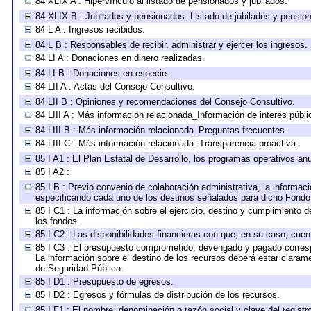
84 XLIX A : Hipervínculo al listado de pensionados y jubilados.
84 XLIX B : Jubilados y pensionados. Listado de jubilados y pensio
84 L A : Ingresos recibidos.
84 L B : Responsables de recibir, administrar y ejercer los ingresos.
84 LI A : Donaciones en dinero realizadas.
84 LI B : Donaciones en especie.
84 LII A : Actas del Consejo Consultivo.
84 LII B : Opiniones y recomendaciones del Consejo Consultivo.
84 LIII A : Más información relacionada_Información de interés públi
84 LIII B : Más información relacionada_Preguntas frecuentes.
84 LIII C : Más información relacionada. Transparencia proactiva.
85 I A1 : El Plan Estatal de Desarrollo, los programas operativos a
85 I A2 :
85 I B : Previo convenio de colaboración administrativa, la informaci
especificando cada uno de los destinos señalados para dicho Fondo 
85 I C1 : La información sobre el ejercicio, destino y cumplimiento
los fondos.
85 I C2 : Las disponibilidades financieras con que, en su caso, cuen
85 I C3 : El presupuesto comprometido, devengado y pagado correspon
La información sobre el destino de los recursos deberá estar clarame
de Seguridad Pública.
85 I D1 : Presupuesto de egresos.
85 I D2 : Egresos y fórmulas de distribución de los recursos.
85 I F1 : El nombre, denominación o razón social y clave del registr