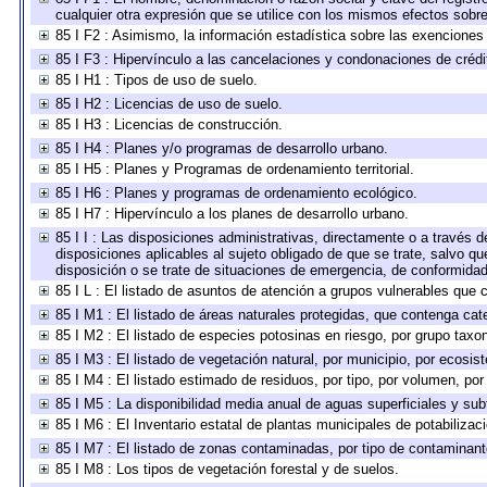
cualquier otra expresión que se utilice con los mismos efectos sobr
85 I F2 : Asimismo, la información estadística sobre las exenciones 
85 I F3 : Hipervínculo a las cancelaciones y condonaciones de crédit
85 I H1 : Tipos de uso de suelo.
85 I H2 : Licencias de uso de suelo.
85 I H3 : Licencias de construcción.
85 I H4 : Planes y/o programas de desarrollo urbano.
85 I H5 : Planes y Programas de ordenamiento territorial.
85 I H6 : Planes y programas de ordenamiento ecológico.
85 I H7 : Hipervínculo a los planes de desarrollo urbano.
85 I I : Las disposiciones administrativas, directamente o a través 
disposiciones aplicables al sujeto obligado de que se trate, salvo q
disposición o se trate de situaciones de emergencia, de conformida
85 I L : El listado de asuntos de atención a grupos vulnerables que
85 I M1 : El listado de áreas naturales protegidas, que contenga cat
85 I M2 : El listado de especies potosinas en riesgo, por grupo tax
85 I M3 : El listado de vegetación natural, por municipio, por ecosis
85 I M4 : El listado estimado de residuos, por tipo, por volumen, por
85 I M5 : La disponibilidad media anual de aguas superficiales y subt
85 I M6 : El Inventario estatal de plantas municipales de potabilizac
85 I M7 : El listado de zonas contaminadas, por tipo de contaminante
85 I M8 : Los tipos de vegetación forestal y de suelos.