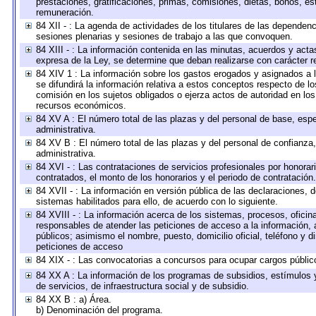
prestaciones, gratificaciones, primas, comisiones, dietas, bonos, e
remuneración.
84 XII - : La agenda de actividades de los titulares de las dependen
sesiones plenarias y sesiones de trabajo a las que convoquen.
84 XIII - : La información contenida en las minutas, acuerdos y acta
expresa de la Ley, se determine que deban realizarse con carácter r
84 XIV 1 : La información sobre los gastos erogados y asignados a 
se difundirá la información relativa a estos conceptos respecto de
comisión en los sujetos obligados o ejerza actos de autoridad en lo
recursos económicos.
84 XV A : El número total de las plazas y del personal de base, espe
administrativa.
84 XV B : El número total de las plazas y del personal de confianza,
administrativa.
84 XVI - : Las contrataciones de servicios profesionales por honorar
contratados, el monto de los honorarios y el periodo de contratación.
84 XVII - : La información en versión pública de las declaraciones, de
sistemas habilitados para ello, de acuerdo con lo siguiente.
84 XVIII - : La información acerca de los sistemas, procesos, oficina
responsables de atender las peticiones de acceso a la información, 
públicos; asimismo el nombre, puesto, domicilio oficial, teléfono y d
peticiones de acceso
84 XIX - : Las convocatorias a concursos para ocupar cargos públic
84 XX A : La información de los programas de subsidios, estímulos 
de servicios, de infraestructura social y de subsidio.
84 XX B : a) Área.
b) Denominación del programa.