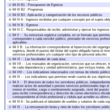
84 III B1 : Presupuesto de Egresos
84 III B2 : Programas
84 III B3 : Aplicación y categorización de los recursos públicos
84 IV A : Ingresos recibidos por cualquier concepto por el sujeto obl
84 IV B : Egresos.
84 IV C : Responsables de recibir, administrar y ejercer los ingresos
84 V - : Su estructura orgánica completa, en un formato que permita 
corresponden a cada servidor público, prestador de servicios profes
aplicables.
84 V B : La información correspondiente al hipervínculo del organigra
orgánica, desde el puesto del titular del sujeto obligado hasta el ni
servicios profesionales y/o cualquier otro tipo de personal adscrito
84 VI - : Las facultades de cada área.
84 VII - : Los manuales de organización, servicios que se ofrecen, 
de cada dependencia y unidad administrativa, que incluya metas, obj
84 VIII - : Los indicadores relacionados con temas de interés públi
84 IX - : Los indicadores que permitan rendir cuenta de sus objetivo
84 X - : El directorio de todos los servidores públicos, independien
realicen actos de autoridad o presten servicios profesionales bajo el
menos el nombre, cargo o nombramiento asignado, nivel del puesto en
para recibir correspondencia y dirección de correo electrónico oficia
correspondiente al título profesional y cédula que acredite su ultimo
84 XI A : Se publicará el tabulador de sueldos y salarios de cada su
84 XI - : La remuneración bruta y neta de todos los servidores públ