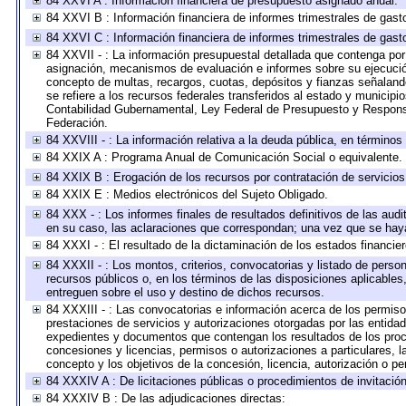
84 XXVI A : Información financiera de presupuesto asignado anual.
84 XXVI B : Información financiera de informes trimestrales de gast
84 XXVI C : Información financiera de informes trimestrales de gast
84 XXVII - : La información presupuestal detallada que contenga por 
asignación, mecanismos de evaluación e informes sobre su ejecución
concepto de multas, recargos, cuotas, depósitos y fianzas señalando 
se refiere a los recursos federales transferidos al estado y municip
Contabilidad Gubernamental, Ley Federal de Presupuesto y Responsa
Federación.
84 XXVIII - : La información relativa a la deuda pública, en términos
84 XXIX A : Programa Anual de Comunicación Social o equivalente.
84 XXIX B : Erogación de los recursos por contratación de servicios 
84 XXIX E : Medios electrónicos del Sujeto Obligado.
84 XXX - : Los informes finales de resultados definitivos de las audi
en su caso, las aclaraciones que correspondan; una vez que se hay
84 XXXI - : El resultado de la dictaminación de los estados financier
84 XXXII - : Los montos, criterios, convocatorias y listado de perso
recursos públicos o, en los términos de las disposiciones aplicable
entreguen sobre el uso y destino de dichos recursos.
84 XXXIII - : Las convocatorias e información acerca de los permisos
prestaciones de servicios y autorizaciones otorgadas por las entida
expedientes y documentos que contengan los resultados de los proce
concesiones y licencias, permisos o autorizaciones a particulares, la
concepto y los objetivos de la concesión, licencia, autorización o pe
84 XXXIV A : De licitaciones públicas o procedimientos de invitación 
84 XXXIV B : De las adjudicaciones directas: