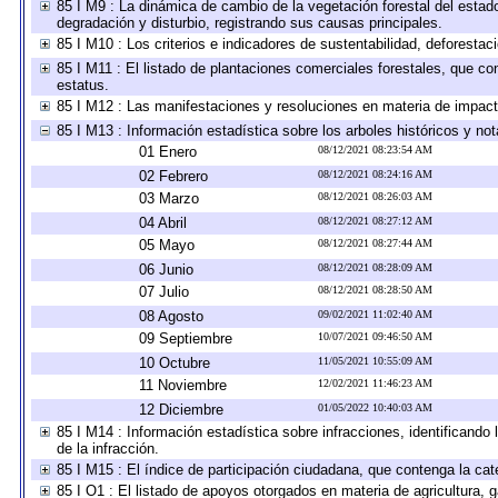
85 I M9 : La dinámica de cambio de la vegetación forestal del estad
degradación y disturbio, registrando sus causas principales.
85 I M10 : Los criterios e indicadores de sustentabilidad, deforesta
85 I M11 : El listado de plantaciones comerciales forestales, que con
estatus.
85 I M12 : Las manifestaciones y resoluciones en materia de impact
85 I M13 : Información estadística sobre los arboles históricos y no
01 Enero
08/12/2021 08:23:54 AM
02 Febrero
08/12/2021 08:24:16 AM
03 Marzo
08/12/2021 08:26:03 AM
04 Abril
08/12/2021 08:27:12 AM
05 Mayo
08/12/2021 08:27:44 AM
06 Junio
08/12/2021 08:28:09 AM
07 Julio
08/12/2021 08:28:50 AM
08 Agosto
09/02/2021 11:02:40 AM
09 Septiembre
10/07/2021 09:46:50 AM
10 Octubre
11/05/2021 10:55:09 AM
11 Noviembre
12/02/2021 11:46:23 AM
12 Diciembre
01/05/2022 10:40:03 AM
85 I M14 : Información estadística sobre infracciones, identificando 
de la infracción.
85 I M15 : El índice de participación ciudadana, que contenga la ca
85 I O1 : El listado de apoyos otorgados en materia de agricultura, 