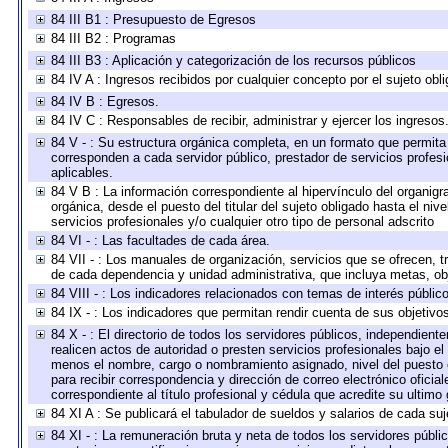
84 III B1 : Presupuesto de Egresos
84 III B2 : Programas
84 III B3 : Aplicación y categorización de los recursos públicos
84 IV A : Ingresos recibidos por cualquier concepto por el sujeto obl
84 IV B : Egresos.
84 IV C : Responsables de recibir, administrar y ejercer los ingresos
84 V - : Su estructura orgánica completa, en un formato que permita 
corresponden a cada servidor público, prestador de servicios profes
aplicables.
84 V B : La información correspondiente al hipervínculo del organigra
orgánica, desde el puesto del titular del sujeto obligado hasta el ni
servicios profesionales y/o cualquier otro tipo de personal adscrito
84 VI - : Las facultades de cada área.
84 VII - : Los manuales de organización, servicios que se ofrecen, 
de cada dependencia y unidad administrativa, que incluya metas, obj
84 VIII - : Los indicadores relacionados con temas de interés públi
84 IX - : Los indicadores que permitan rendir cuenta de sus objetivo
84 X - : El directorio de todos los servidores públicos, independien
realicen actos de autoridad o presten servicios profesionales bajo el
menos el nombre, cargo o nombramiento asignado, nivel del puesto en
para recibir correspondencia y dirección de correo electrónico oficia
correspondiente al título profesional y cédula que acredite su ultimo
84 XI A : Se publicará el tabulador de sueldos y salarios de cada su
84 XI - : La remuneración bruta y neta de todos los servidores públ