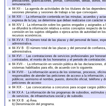
prestaciones, gratificaciones, primas, comisiones, dietas, bonos, e
remuneración.
84 XII - : La agenda de actividades de los titulares de las dependen
sesiones plenarias y sesiones de trabajo a las que convoquen.
84 XIII - : La información contenida en las minutas, acuerdos y acta
expresa de la Ley, se determine que deban realizarse con carácter r
84 XIV 1 : La información sobre los gastos erogados y asignados a 
se difundirá la información relativa a estos conceptos respecto de
comisión en los sujetos obligados o ejerza actos de autoridad en lo
recursos económicos.
84 XV A : El número total de las plazas y del personal de base, espe
administrativa.
84 XV B : El número total de las plazas y del personal de confianza,
administrativa.
84 XVI - : Las contrataciones de servicios profesionales por honorar
contratados, el monto de los honorarios y el periodo de contratación.
84 XVII - : La información en versión pública de las declaraciones, de
sistemas habilitados para ello, de acuerdo con lo siguiente.
84 XVIII - : La información acerca de los sistemas, procesos, oficina
responsables de atender las peticiones de acceso a la información, 
públicos; asimismo el nombre, puesto, domicilio oficial, teléfono y d
peticiones de acceso
84 XIX - : Las convocatorias a concursos para ocupar cargos públic
84 XX A : La información de los programas de subsidios, estímulos 
de servicios, de infraestructura social y de subsidio.
84 XX B : a) Área.
b) Denominación del programa.