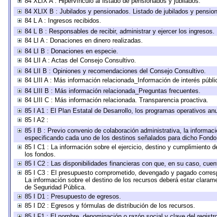
84 XLIX A : Hipervínculo al listado de pensionados y jubilados.
84 XLIX B : Jubilados y pensionados. Listado de jubilados y pensio
84 L A : Ingresos recibidos.
84 L B : Responsables de recibir, administrar y ejercer los ingresos.
84 LI A : Donaciones en dinero realizadas.
84 LI B : Donaciones en especie.
84 LII A : Actas del Consejo Consultivo.
84 LII B : Opiniones y recomendaciones del Consejo Consultivo.
84 LIII A : Más información relacionada_Información de interés públi
84 LIII B : Más información relacionada_Preguntas frecuentes.
84 LIII C : Más información relacionada. Transparencia proactiva.
85 I A1 : El Plan Estatal de Desarrollo, los programas operativos a
85 I A2 :
85 I B : Previo convenio de colaboración administrativa, la informaci
especificando cada uno de los destinos señalados para dicho Fondo 
85 I C1 : La información sobre el ejercicio, destino y cumplimiento
los fondos.
85 I C2 : Las disponibilidades financieras con que, en su caso, cuen
85 I C3 : El presupuesto comprometido, devengado y pagado correspon
La información sobre el destino de los recursos deberá estar clarame
de Seguridad Pública.
85 I D1 : Presupuesto de egresos.
85 I D2 : Egresos y fórmulas de distribución de los recursos.
85 I F1 : El nombre, denominación o razón social y clave del registr