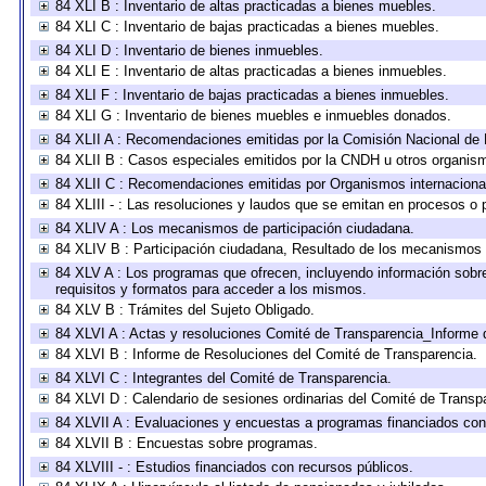
84 XLI B : Inventario de altas practicadas a bienes muebles.
84 XLI C : Inventario de bajas practicadas a bienes muebles.
84 XLI D : Inventario de bienes inmuebles.
84 XLI E : Inventario de altas practicadas a bienes inmuebles.
84 XLI F : Inventario de bajas practicadas a bienes inmuebles.
84 XLI G : Inventario de bienes muebles e inmuebles donados.
84 XLII A : Recomendaciones emitidas por la Comisión Nacional d
84 XLII B : Casos especiales emitidos por la CNDH u otros organis
84 XLII C : Recomendaciones emitidas por Organismos internaciona
84 XLIII - : Las resoluciones y laudos que se emitan en procesos o 
84 XLIV A : Los mecanismos de participación ciudadana.
84 XLIV B : Participación ciudadana, Resultado de los mecanismos d
84 XLV A : Los programas que ofrecen, incluyendo información sobre 
requisitos y formatos para acceder a los mismos.
84 XLV B : Trámites del Sujeto Obligado.
84 XLVI A : Actas y resoluciones Comité de Transparencia_Informe 
84 XLVI B : Informe de Resoluciones del Comité de Transparencia.
84 XLVI C : Integrantes del Comité de Transparencia.
84 XLVI D : Calendario de sesiones ordinarias del Comité de Transp
84 XLVII A : Evaluaciones y encuestas a programas financiados con
84 XLVII B : Encuestas sobre programas.
84 XLVIII - : Estudios financiados con recursos públicos.