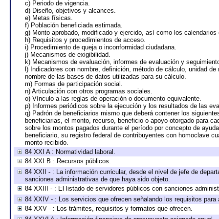
c) Periodo de vigencia.
d) Diseño, objetivos y alcances.
e) Metas físicas.
f) Población beneficiada estimada.
g) Monto aprobado, modificado y ejercido, así como los calendarios
h) Requisitos y procedimientos de acceso.
i) Procedimiento de queja o inconformidad ciudadana.
j) Mecanismos de exigibilidad.
k) Mecanismos de evaluación, informes de evaluación y seguimien
l) Indicadores con nombre, definición, método de cálculo, unidad de
nombre de las bases de datos utilizadas para su cálculo.
m) Formas de participación social.
n) Articulación con otros programas sociales.
o) Vínculo a las reglas de operación o documento equivalente.
p) Informes periódicos sobre la ejecución y los resultados de las ev
q) Padrón de beneficiarios mismo que deberá contener los siguiente
beneficiarias, el monto, recurso, beneficio o apoyo otorgado para cad
sobre los montos pagados durante el período por concepto de ayudas
beneficiario, su registro federal de contribuyentes con homoclave cu
monto recibido.
84 XXI A : Normatividad laboral.
84 XXI B : Recursos públicos.
84 XXII - : La información curricular, desde el nivel de jefe de depar
sanciones administrativas de que haya sido objeto.
84 XXIII - : El listado de servidores públicos con sanciones administ
84 XXIV - : Los servicios que ofrecen señalando los requisitos para 
84 XXV - : Los trámites, requisitos y formatos que ofrecen.