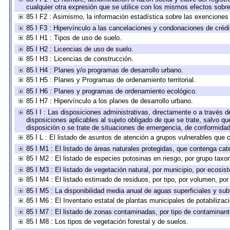
cualquier otra expresión que se utilice con los mismos efectos sobr
85 I F2 : Asimismo, la información estadística sobre las exenciones 
85 I F3 : Hipervínculo a las cancelaciones y condonaciones de crédit
85 I H1 : Tipos de uso de suelo.
85 I H2 : Licencias de uso de suelo.
85 I H3 : Licencias de construcción.
85 I H4 : Planes y/o programas de desarrollo urbano.
85 I H5 : Planes y Programas de ordenamiento territorial.
85 I H6 : Planes y programas de ordenamiento ecológico.
85 I H7 : Hipervínculo a los planes de desarrollo urbano.
85 I I : Las disposiciones administrativas, directamente o a través 
disposiciones aplicables al sujeto obligado de que se trate, salvo q
disposición o se trate de situaciones de emergencia, de conformida
85 I L : El listado de asuntos de atención a grupos vulnerables que
85 I M1 : El listado de áreas naturales protegidas, que contenga cat
85 I M2 : El listado de especies potosinas en riesgo, por grupo tax
85 I M3 : El listado de vegetación natural, por municipio, por ecosis
85 I M4 : El listado estimado de residuos, por tipo, por volumen, por
85 I M5 : La disponibilidad media anual de aguas superficiales y subt
85 I M6 : El Inventario estatal de plantas municipales de potabilizac
85 I M7 : El listado de zonas contaminadas, por tipo de contaminante
85 I M8 : Los tipos de vegetación forestal y de suelos.