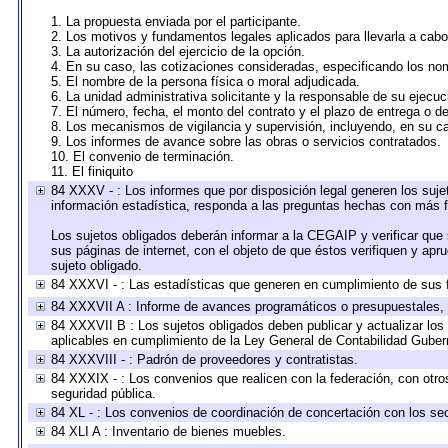
1. La propuesta enviada por el participante.
2. Los motivos y fundamentos legales aplicados para llevarla a cabo
3. La autorización del ejercicio de la opción.
4. En su caso, las cotizaciones consideradas, especificando los no
5. El nombre de la persona física o moral adjudicada.
6. La unidad administrativa solicitante y la responsable de su ejecuc
7. El número, fecha, el monto del contrato y el plazo de entrega o de
8. Los mecanismos de vigilancia y supervisión, incluyendo, en su c
9. Los informes de avance sobre las obras o servicios contratados.
10. El convenio de terminación.
11. El finiquito
84 XXXV - : Los informes que por disposición legal generen los suje
información estadística, responda a las preguntas hechas con más fr
Los sujetos obligados deberán informar a la CEGAIP y verificar que 
sus páginas de internet, con el objeto de que éstos verifiquen y apr
sujeto obligado.
84 XXXVI - : Las estadísticas que generen en cumplimiento de sus 
84 XXXVII A : Informe de avances programáticos o presupuestales, 
84 XXXVII B : Los sujetos obligados deben publicar y actualizar lo
aplicables en cumplimiento de la Ley General de Contabilidad Gube
84 XXXVIII - : Padrón de proveedores y contratistas.
84 XXXIX - : Los convenios que realicen con la federación, con otr
seguridad pública.
84 XL - : Los convenios de coordinación de concertación con los sec
84 XLI A : Inventario de bienes muebles.