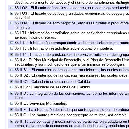
descripción o monto del apoyo, y el número de beneficiarios distingu
85 I O2 : El listado de ingenios azucareros, que contenga producció
85 I O3 : El listado de activos y unidades económicas de pesca y ac
actividad
85 I O4 : El listado de agro negocios, empresas rurales y productore
incentivo.
85 I T1 : Información estadística sobre las actividades económicas 
aéreos, flujos carreteros.
85 I T2 : Información correspondiente a destinos turísticos por munic
85 I T3 : Información estadística sobre ocupación hotelera.
85 I T4 : El listado de prestadores de servicios turísticos, desagreg
85 II A : El Plan Municipal de Desarrollo, y el Plan de Desarrollo U
sectoriales, y las modificaciones que a los mismos se propongan.
85 II B1 : El contenido de las gacetas municipales, las cuales deb
85 II B2 : El contenido de las gacetas municipales, las cuales deb
85 II C1 : Calendario de sesiones del Cabildo.
85 II C2 : Calendario de sesiones del Cabildo.
85 II D : La integración de las comisiones, así como los informes anu
Libre.
85 II E : Servicios Municipales.
85 II F : La información detallada que contenga los planes de ordenam
85 II G : Los montos recibidos por concepto de multas, así como el n
85 II H : Las políticas y mecanismos de participación ciudadana en 
como, en la toma de decisiones de sus dependencias y entidades pú