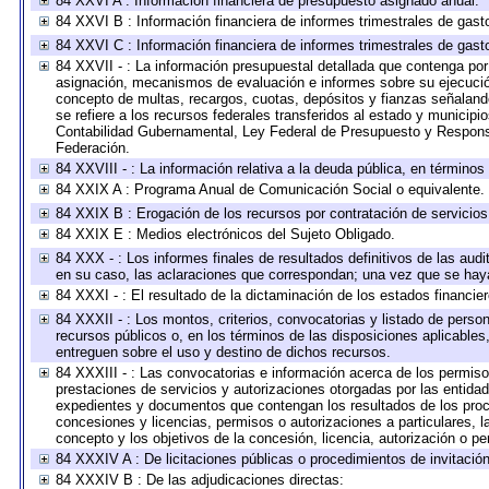
84 XXVI A : Información financiera de presupuesto asignado anual.
84 XXVI B : Información financiera de informes trimestrales de gast
84 XXVI C : Información financiera de informes trimestrales de gast
84 XXVII - : La información presupuestal detallada que contenga por 
asignación, mecanismos de evaluación e informes sobre su ejecución
concepto de multas, recargos, cuotas, depósitos y fianzas señalando 
se refiere a los recursos federales transferidos al estado y municip
Contabilidad Gubernamental, Ley Federal de Presupuesto y Responsa
Federación.
84 XXVIII - : La información relativa a la deuda pública, en términos
84 XXIX A : Programa Anual de Comunicación Social o equivalente.
84 XXIX B : Erogación de los recursos por contratación de servicios 
84 XXIX E : Medios electrónicos del Sujeto Obligado.
84 XXX - : Los informes finales de resultados definitivos de las audi
en su caso, las aclaraciones que correspondan; una vez que se hay
84 XXXI - : El resultado de la dictaminación de los estados financier
84 XXXII - : Los montos, criterios, convocatorias y listado de perso
recursos públicos o, en los términos de las disposiciones aplicable
entreguen sobre el uso y destino de dichos recursos.
84 XXXIII - : Las convocatorias e información acerca de los permisos
prestaciones de servicios y autorizaciones otorgadas por las entida
expedientes y documentos que contengan los resultados de los proce
concesiones y licencias, permisos o autorizaciones a particulares, la
concepto y los objetivos de la concesión, licencia, autorización o pe
84 XXXIV A : De licitaciones públicas o procedimientos de invitación 
84 XXXIV B : De las adjudicaciones directas: