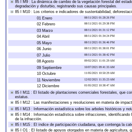
85 I M9 : La dinámica de cambio de la vegetación forestal del estad
degradación y disturbio, registrando sus causas principales.
85 I M10 : Los criterios e indicadores de sustentabilidad, deforesta
01 Enero
08/11/2021 01:28:26 PM
02 Febrero
08/11/2021 01:29:38 PM
03 Marzo
08/11/2021 01:31:12 PM
04 Abril
08/11/2021 01:34:24 PM
05 Mayo
08/11/2021 01:36:46 PM
06 Junio
08/11/2021 01:38:01 PM
07 Julio
08/11/2021 01:38:42 PM
08 Agosto
09/02/2021 11:01:29 AM
09 Septiembre
10/07/2021 09:41:33 AM
10 Octubre
11/05/2021 10:50:29 AM
11 Noviembre
12/02/2021 11:35:23 AM
12 Diciembre
01/05/2022 10:38:47 AM
85 I M11 : El listado de plantaciones comerciales forestales, que con
estatus.
85 I M12 : Las manifestaciones y resoluciones en materia de impact
85 I M13 : Información estadística sobre los arboles históricos y no
85 I M14 : Información estadística sobre infracciones, identificando 
de la infracción.
85 I M15 : El índice de participación ciudadana, que contenga la ca
85 I O1 : El listado de apoyos otorgados en materia de agricultura, 