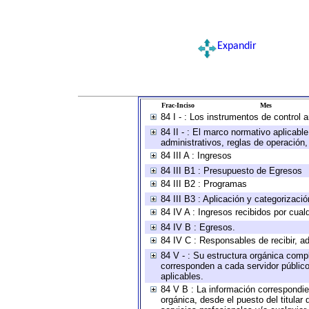
Expandir
Frac-Inciso
Mes
84 I - : Los instrumentos de control 
84 II - : El marco normativo aplicabl
administrativos, reglas de operación, c
84 III A : Ingresos
84 III B1 : Presupuesto de Egresos
84 III B2 : Programas
84 III B3 : Aplicación y categorizaci
84 IV A : Ingresos recibidos por cual
84 IV B : Egresos.
84 IV C : Responsables de recibir, ad
84 V - : Su estructura orgánica compl
corresponden a cada servidor público
aplicables.
84 V B : La información correspondien
orgánica, desde el puesto del titular