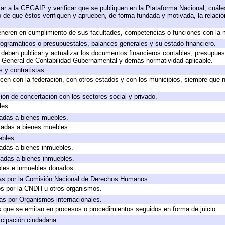
ar a la CEGAIP y verificar que se publiquen en la Plataforma Nacional, cuále
to de que éstos verifiquen y aprueben, de forma fundada y motivada, la relaci
eneren en cumplimiento de sus facultades, competencias o funciones con la 
ogramáticos o presupuestales, balances generales y su estado financiero.
deben publicar y actualizar los documentos financieros contables, presupues
y General de Contabilidad Gubernamental y demás normatividad aplicable.
 y contratistas.
cen con la federación, con otros estados y con los municipios, siempre que 
ión de concertación con los sectores social y privado.
les.
icadas a bienes muebles.
icadas a bienes muebles.
ebles.
icadas a bienes inmuebles.
icadas a bienes inmuebles.
bles e inmuebles donados.
as por la Comisión Nacional de Derechos Humanos.
os por la CNDH u otros organismos.
as por Organismos internacionales.
os que se emitan en procesos o procedimientos seguidos en forma de juicio.
cipación ciudadana.