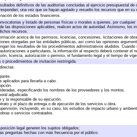
sultados definitivos de las auditorías concluidas al ejercicio presupuestal de 
rrespondan; una vez que se hayan agotado y resuelto los recursos que en su
inación de los estados financieros.
onvocatorias y listado de personas físicas o morales a quienes, por cualquier
 de las disposiciones aplicables, realicen actos de autoridad. Asimismo, los 
dichos recursos.
formación acerca de los permisos, licencias, concesiones, licitaciones de obr
ciones otorgadas por las entidades públicas, así como las opiniones argumento
gan los resultados de los procedimientos administrativos aludidos. Cuando s
utorizaciones a particulares, la información al respecto deberá contener el nom
ión, licencia, autorización o permiso, el fundamento legal y el tiempo de vige
 o procedimientos de invitación restringida.
directas:
ipante.
 aplicados para llevarla a cabo.
 opción.
sideradas, especificando los nombres de los proveedores y los montos.
moral adjudicada.
te y la responsable de su ejecución.
trato y el plazo de entrega o de ejecución de los servicios u obra.
upervisión, incluyendo, en su caso, los estudios de impacto urbano y ambien
obras o servicios contratados.
posición legal generen los sujetos obligados;
las preguntas hechas con más frecuencia por el público.