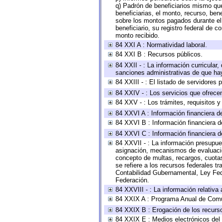
q) Padrón de beneficiarios mismo qu
beneficiarias, el monto, recurso, ben
sobre los montos pagados durante el 
beneficiario, su registro federal de
monto recibido.
84 XXI A : Normatividad laboral.
84 XXI B : Recursos públicos.
84 XXII - : La información curricular,
sanciones administrativas de que hay
84 XXIII - : El listado de servidores
84 XXIV - : Los servicios que ofrecen
84 XXV - : Los trámites, requisitos 
84 XXVI A : Información financiera d
84 XXVI B : Información financiera d
84 XXVI C : Información financiera d
84 XXVII - : La información presupue
asignación, mecanismos de evaluación
concepto de multas, recargos, cuotas
se refiere a los recursos federales t
Contabilidad Gubernamental, Ley Fed
Federación.
84 XXVIII - : La información relativa
84 XXIX A : Programa Anual de Comun
84 XXIX B : Erogación de los recursos
84 XXIX E : Medios electrónicos del