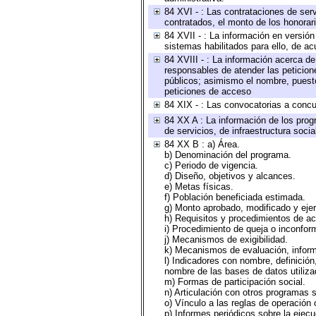
84 XVI - : Las contrataciones de serv
contratados, el monto de los honorari
84 XVII - : La información en versión
sistemas habilitados para ello, de ac
84 XVIII - : La información acerca de
responsables de atender las peticion
públicos; asimismo el nombre, puesto,
peticiones de acceso
84 XIX - : Las convocatorias a concu
84 XX A : La información de los prog
de servicios, de infraestructura socia
84 XX B : a) Área.
b) Denominación del programa.
c) Periodo de vigencia.
d) Diseño, objetivos y alcances.
e) Metas físicas.
f) Población beneficiada estimada.
g) Monto aprobado, modificado y eje
h) Requisitos y procedimientos de a
i) Procedimiento de queja o inconfor
j) Mecanismos de exigibilidad.
k) Mecanismos de evaluación, infor
l) Indicadores con nombre, definició
nombre de las bases de datos utiliza
m) Formas de participación social.
n) Articulación con otros programas s
o) Vínculo a las reglas de operación
p) Informes periódicos sobre la ejecu