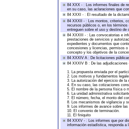
84 XXX - : Los informes finales de re
en su caso, las aclaraciones que co
84 XXXI - : El resultado de la dictam
84 XXXII - : Los montos, criterios, c
recursos públicos o, en los términos
entreguen sobre el uso y destino de 
84 XXXIII - : Las convocatorias e in
prestaciones de servicios y autoriza
expedientes y documentos que conten
concesiones y licencias, permisos o a
concepto y los objetivos de la conces
84 XXXIV A : De licitaciones públicas
84 XXXIV B : De las adjudicaciones 
1. La propuesta enviada por el partic
2. Los motivos y fundamentos legales
3. La autorización del ejercicio de la
4. En su caso, las cotizaciones con
5. El nombre de la persona física o 
6. La unidad administrativa solicitan
7. El número, fecha, el monto del con
8. Los mecanismos de vigilancia y s
9. Los informes de avance sobre las 
10. El convenio de terminación.
11. El finiquito
84 XXXV - : Los informes que por dis
información estadística, responda a 