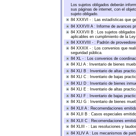
Los sujetos obligados deberán inform
sus páginas de internet, con el obje
sujeto obligado.
84 XXXVI - : Las estadísticas que g
84 XXXVII A : Informe de avances pr
84 XXXVII B : Los sujetos obligados 
aplicables en cumplimiento de la Le
84 XXXVIII - : Padrón de proveedores
84 XXXIX - : Los convenios que reali
seguridad pública.
84 XL - : Los convenios de coordinac
84 XLI A : Inventario de bienes mueb
84 XLI B : Inventario de altas pract
84 XLI C : Inventario de bajas pract
84 XLI D : Inventario de bienes inmu
84 XLI E : Inventario de altas pract
84 XLI F : Inventario de bajas pract
84 XLI G : Inventario de bienes mue
84 XLII A : Recomendaciones emitid
84 XLII B : Casos especiales emitid
84 XLII C : Recomendaciones emitid
84 XLIII - : Las resoluciones y laud
84 XLIV A : Los mecanismos de parti