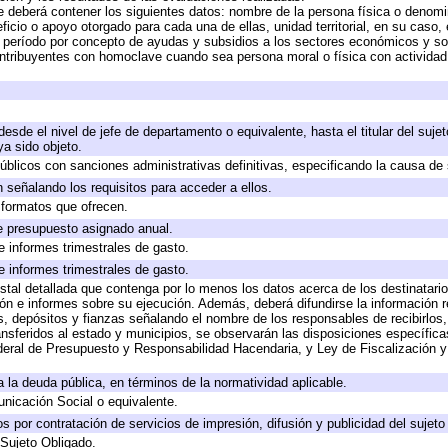
e deberá contener los siguientes datos: nombre de la persona física o denomi
eficio o apoyo otorgado para cada una de ellas, unidad territorial, en su caso
período por concepto de ayudas y subsidios a los sectores económicos y soci
 contribuyentes con homoclave cuando sea persona moral o física con actividad
 desde el nivel de jefe de departamento o equivalente, hasta el titular del suj
a sido objeto.
 públicos con sanciones administrativas definitivas, especificando la causa de 
 señalando los requisitos para acceder a ellos.
y formatos que ofrecen.
e presupuesto asignado anual.
e informes trimestrales de gasto.
e informes trimestrales de gasto.
stal detallada que contenga por lo menos los datos acerca de los destinatario
 e informes sobre su ejecución. Además, deberá difundirse la información re
, depósitos y fianzas señalando el nombre de los responsables de recibirlos, 
ransferidos al estado y municipios, se observarán las disposiciones específic
eral de Presupuesto y Responsabilidad Hacendaria, y Ley de Fiscalización y
 a la deuda pública, en términos de la normatividad aplicable.
icación Social o equivalente.
 por contratación de servicios de impresión, difusión y publicidad del sujeto
 Sujeto Obligado.