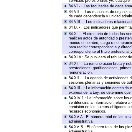
servicios profesionales y/o cualquier 
84 VI - : Las facultades de cada área
84 VII - : Los manuales de organizac
de cada dependencia y unidad adminis
84 VIII - : Los indicadores relacion
84 IX - : Los indicadores que permita
84 X - : El directorio de todos los s
realicen actos de autoridad o presten
menos el nombre, cargo o nombramient
para recibir correspondencia y direcc
correspondiente al título profesional
84 XI A : Se publicará el tabulador d
84 XI - : La remuneración bruta y ne
prestaciones, gratificaciones, prima
remuneración.
84 XII - : La agenda de actividades d
sesiones plenarias y sesiones de tra
84 XIII - : La información contenida
expresa de la Ley, se determine que 
84 XIV 1 : La información sobre los
se difundirá la información relativa
comisión en los sujetos obligados o 
recursos económicos.
84 XV A : El número total de las plaz
administrativa.
84 XV B : El número total de las plaz
administrativa.