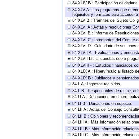
84 XLIV B : Participación ciudadana
84 XLV A : Los programas que ofrecen
requisitos y formatos para acceder 
84 XLV B : Trámites del Sujeto Obli
84 XLVI A : Actas y resoluciones Co
84 XLVI B : Informe de Resoluciones
84 XLVI C : Integrantes del Comité d
84 XLVI D : Calendario de sesiones o
84 XLVII A : Evaluaciones y encuest
84 XLVII B : Encuestas sobre progr
84 XLVIII - : Estudios financiados co
84 XLIX A : Hipervínculo al listado d
84 XLIX B : Jubilados y pensionados
84 L A : Ingresos recibidos.
84 L B : Responsables de recibir, adm
84 LI A : Donaciones en dinero realiz
84 LI B : Donaciones en especie.
84 LII A : Actas del Consejo Consulti
84 LII B : Opiniones y recomendacio
84 LIII A : Más información relaciona
84 LIII B : Más información relacion
84 LIII C : Más información relacion