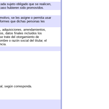
cada sujeto obligado que se realicen,
 caso hubieren sido promovidos.
 motivo, se les asigne o permita usar
informes que dichas personas les
a, adquisiciones, arrendamientos,
s, datos finales incluidos los
e trate del otorgamiento de
bre o razón social del titular, el
ncia.
tal, según corresponda.