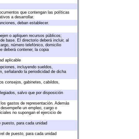
 documentos que contengan las políticas
ivos a desarrollar.
unciones, deban establecer.
nejen o apliquen recursos públicos;
e base. El directorio deberá incluir, al
argo, número telefónico, domicilio
ue deberá contener, la copia
ad aplicable
epciones, incluyendo sueldos,
, señalando la periodicidad de dicha
sos consejos, gabinetes, cabildos,
legiados, salvo que por disposición
o los gastos de representación. Además
ue desempeñe un empleo, cargo o
ciales no supongan el ejercicio de
de puesto, para cada unidad
ivel de puesto, para cada unidad