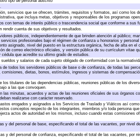
otro tipo de personal adscrito
.
ión, servicios que se ofrecen, trámites, requisitos y formatos, así como los
trativa, que incluya metas, objetivos y responsables de los programas operat
ados con temas de interés público o trascendencia social que conforme a sus f
n rendir cuenta de sus objetivos y resultados.
ervidores públicos, independientemente de que brinden atención al público; ma
 servicios profesionales bajo el régimen de confianza u honorarios y personal d
o asignado, nivel del puesto en la estructura orgánica, fecha de alta en el c
ión de correo electrónico oficiales, y versión pública de su currículum vitae q
 y cédula que acredite su ultimo grado de estudios.
e sueldos y salarios de cada sujeto obligado de conformidad con la normativid
ta de todos los servidores públicos de base o de confianza, de todas las perc
s, comisiones, dietas, bonos, estímulos, ingresos y sistemas de compensación
e los titulares de las dependencias públicas, reuniones públicas de los diver
bajo a las que convoquen.
 en las minutas, acuerdos y actas de las reuniones oficiales de sus órganos co
deban realizarse con carácter reservado.
 gastos erogados y asignados a los Servicios de Traslado y Viáticos así com
 a estos conceptos respecto de los integrantes, miembros y/o toda persona q
ejerza actos de autoridad en los mismos, incluso cuando estas comisiones ofi
as y del personal de base, especificando el total de las vacantes, por nivel 
as y del personal de confianza, especificando el total de las vacantes, por n