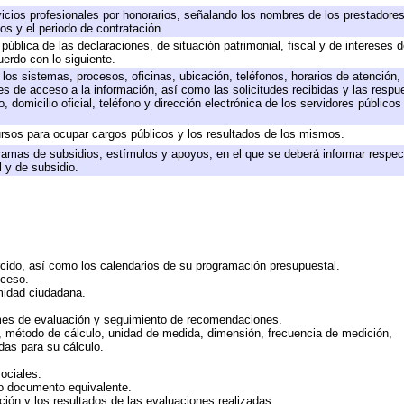
icios profesionales por honorarios, señalando los nombres de los prestadores 
os y el periodo de contratación.
 pública de las declaraciones, de situación patrimonial, fiscal y de intereses d
uerdo con lo siguiente.
 los sistemas, procesos, oficinas, ubicación, teléfonos, horarios de atención,
es de acceso a la información, así como las solicitudes recibidas y las respu
 domicilio oficial, teléfono y dirección electrónica de los servidores público
rsos para ocupar cargos públicos y los resultados de los mismos.
ramas de subsidios, estímulos y apoyos, en el que se deberá informar respec
l y de subsidio.
rcido, así como los calendarios de su programación presupuestal.
cceso.
midad ciudadana.
mes de evaluación y seguimiento de recomendaciones.
n, método de cálculo, unidad de medida, dimensión, frecuencia de medición,
das para su cálculo.
ociales.
 o documento equivalente.
ción y los resultados de las evaluaciones realizadas.