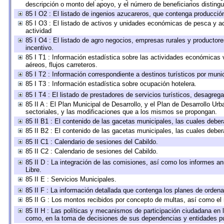
descripción o monto del apoyo, y el número de beneficiarios distingu
85 I O2 : El listado de ingenios azucareros, que contenga producció
85 I O3 : El listado de activos y unidades económicas de pesca y ac
actividad
85 I O4 : El listado de agro negocios, empresas rurales y productore
incentivo.
85 I T1 : Información estadística sobre las actividades económicas 
aéreos, flujos carreteros.
85 I T2 : Información correspondiente a destinos turísticos por munic
85 I T3 : Información estadística sobre ocupación hotelera.
85 I T4 : El listado de prestadores de servicios turísticos, desagreg
85 II A : El Plan Municipal de Desarrollo, y el Plan de Desarrollo U
sectoriales, y las modificaciones que a los mismos se propongan.
85 II B1 : El contenido de las gacetas municipales, las cuales deb
85 II B2 : El contenido de las gacetas municipales, las cuales deb
85 II C1 : Calendario de sesiones del Cabildo.
85 II C2 : Calendario de sesiones del Cabildo.
85 II D : La integración de las comisiones, así como los informes anu
Libre.
85 II E : Servicios Municipales.
85 II F : La información detallada que contenga los planes de ordenam
85 II G : Los montos recibidos por concepto de multas, así como el n
85 II H : Las políticas y mecanismos de participación ciudadana en 
como, en la toma de decisiones de sus dependencias y entidades pú