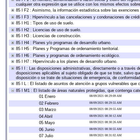
cualquier otra expresión que se utilice con los mismos efectos sobr
85 I F2 : Asimismo, la información estadística sobre las exenciones 
85 I F3 : Hipervínculo a las cancelaciones y condonaciones de crédit
85 I H1 : Tipos de uso de suelo.
85 I H2 : Licencias de uso de suelo.
85 I H3 : Licencias de construcción.
85 I H4 : Planes y/o programas de desarrollo urbano.
85 I H5 : Planes y Programas de ordenamiento territorial.
85 I H6 : Planes y programas de ordenamiento ecológico.
85 I H7 : Hipervínculo a los planes de desarrollo urbano.
85 I I : Las disposiciones administrativas, directamente o a través 
disposiciones aplicables al sujeto obligado de que se trate, salvo q
disposición o se trate de situaciones de emergencia, de conformida
85 I L : El listado de asuntos de atención a grupos vulnerables que
85 I M1 : El listado de áreas naturales protegidas, que contenga cat
01 Enero
08/09/2021 08:29:09 AM
02 Febrero
08/09/2021 08:29:55 AM
03 Marzo
08/09/2021 08:29:55 AM
04 Abril
08/09/2021 08:30:12 AM
05 Mayo
08/09/2021 08:30:26 AM
06 Junio
08/09/2021 08:30:55 AM
07 Julio
08/09/2021 08:31:02 AM