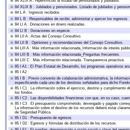
84 XLIX A : Hipervínculo al listado de pensionados y jubilados.
84 XLIX B : Jubilados y pensionados. Listado de jubilados y pensio
84 L A : Ingresos recibidos.
84 L B : Responsables de recibir, administrar y ejercer los ingresos.
84 LI A : Donaciones en dinero realizadas.
84 LI B : Donaciones en especie.
84 LII A : Actas del Consejo Consultivo.
84 LII B : Opiniones y recomendaciones del Consejo Consultivo.
84 LIII A : Más información relacionada_Información de interés públi
84 LIII B : Más información relacionada_Preguntas frecuentes.
84 LIII C : Más información relacionada. Transparencia proactiva.
85 I A1 : El Plan Estatal de Desarrollo, los programas operativos a
85 I A2 :
85 I B : Previo convenio de colaboración administrativa, la informaci
especificando cada uno de los destinos señalados para dicho Fondo 
85 I C1 : La información sobre el ejercicio, destino y cumplimiento
los fondos.
85 I C2 : Las disponibilidades financieras con que, en su caso, cuen
85 I C3 : El presupuesto comprometido, devengado y pagado correspon
La información sobre el destino de los recursos deberá estar clarame
de Seguridad Pública.
85 I D1 : Presupuesto de egresos.
85 I D2 : Egresos y fórmulas de distribución de los recursos.
85 I F1 : El nombre, denominación o razón social y clave del registr