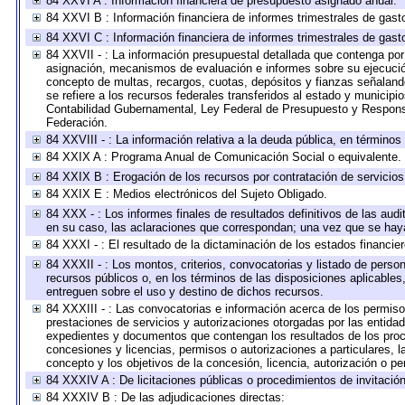
84 XXVI A : Información financiera de presupuesto asignado anual.
84 XXVI B : Información financiera de informes trimestrales de gast
84 XXVI C : Información financiera de informes trimestrales de gast
84 XXVII - : La información presupuestal detallada que contenga por 
asignación, mecanismos de evaluación e informes sobre su ejecución
concepto de multas, recargos, cuotas, depósitos y fianzas señalando 
se refiere a los recursos federales transferidos al estado y municip
Contabilidad Gubernamental, Ley Federal de Presupuesto y Responsa
Federación.
84 XXVIII - : La información relativa a la deuda pública, en términos
84 XXIX A : Programa Anual de Comunicación Social o equivalente.
84 XXIX B : Erogación de los recursos por contratación de servicios 
84 XXIX E : Medios electrónicos del Sujeto Obligado.
84 XXX - : Los informes finales de resultados definitivos de las audi
en su caso, las aclaraciones que correspondan; una vez que se hay
84 XXXI - : El resultado de la dictaminación de los estados financier
84 XXXII - : Los montos, criterios, convocatorias y listado de perso
recursos públicos o, en los términos de las disposiciones aplicable
entreguen sobre el uso y destino de dichos recursos.
84 XXXIII - : Las convocatorias e información acerca de los permisos
prestaciones de servicios y autorizaciones otorgadas por las entida
expedientes y documentos que contengan los resultados de los proce
concesiones y licencias, permisos o autorizaciones a particulares, la
concepto y los objetivos de la concesión, licencia, autorización o pe
84 XXXIV A : De licitaciones públicas o procedimientos de invitación 
84 XXXIV B : De las adjudicaciones directas: