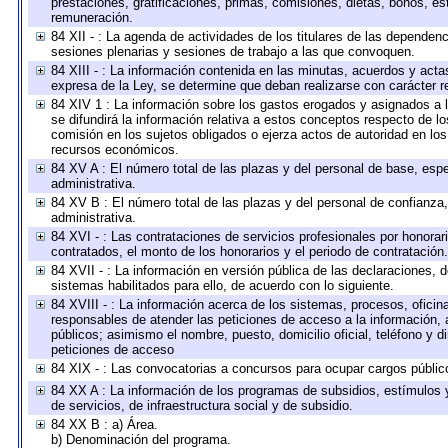
prestaciones, gratificaciones, primas, comisiones, dietas, bonos, e
remuneración.
84 XII - : La agenda de actividades de los titulares de las dependen
sesiones plenarias y sesiones de trabajo a las que convoquen.
84 XIII - : La información contenida en las minutas, acuerdos y acta
expresa de la Ley, se determine que deban realizarse con carácter r
84 XIV 1 : La información sobre los gastos erogados y asignados a 
se difundirá la información relativa a estos conceptos respecto de
comisión en los sujetos obligados o ejerza actos de autoridad en lo
recursos económicos.
84 XV A : El número total de las plazas y del personal de base, espe
administrativa.
84 XV B : El número total de las plazas y del personal de confianza,
administrativa.
84 XVI - : Las contrataciones de servicios profesionales por honorar
contratados, el monto de los honorarios y el periodo de contratación.
84 XVII - : La información en versión pública de las declaraciones, de
sistemas habilitados para ello, de acuerdo con lo siguiente.
84 XVIII - : La información acerca de los sistemas, procesos, oficina
responsables de atender las peticiones de acceso a la información, 
públicos; asimismo el nombre, puesto, domicilio oficial, teléfono y d
peticiones de acceso
84 XIX - : Las convocatorias a concursos para ocupar cargos públic
84 XX A : La información de los programas de subsidios, estímulos 
de servicios, de infraestructura social y de subsidio.
84 XX B : a) Área.
b) Denominación del programa.