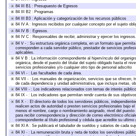
84 III B1 : Presupuesto de Egresos
84 III B2 : Programas
84 III B3 : Aplicación y categorización de los recursos públicos
84 IV A : Ingresos recibidos por cualquier concepto por el sujeto obl
84 IV B : Egresos.
84 IV C : Responsables de recibir, administrar y ejercer los ingresos
84 V - : Su estructura orgánica completa, en un formato que permita 
corresponden a cada servidor público, prestador de servicios profes
aplicables.
84 V B : La información correspondiente al hipervínculo del organigra
orgánica, desde el puesto del titular del sujeto obligado hasta el ni
servicios profesionales y/o cualquier otro tipo de personal adscrito
84 VI - : Las facultades de cada área.
84 VII - : Los manuales de organización, servicios que se ofrecen, 
de cada dependencia y unidad administrativa, que incluya metas, obj
84 VIII - : Los indicadores relacionados con temas de interés públi
84 IX - : Los indicadores que permitan rendir cuenta de sus objetivo
84 X - : El directorio de todos los servidores públicos, independien
realicen actos de autoridad o presten servicios profesionales bajo el
menos el nombre, cargo o nombramiento asignado, nivel del puesto en
para recibir correspondencia y dirección de correo electrónico oficia
correspondiente al título profesional y cédula que acredite su ultimo
84 XI A : Se publicará el tabulador de sueldos y salarios de cada su
84 XI - : La remuneración bruta y neta de todos los servidores públ