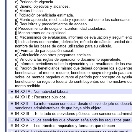
c) Periodo de vigencia.
d) Diseño, objetivos y alcances.
e) Metas físicas.
f) Población beneficiada estimada.
g) Monto aprobado, modificado y ejercido, así como los calendarios
h) Requisitos y procedimientos de acceso.
i) Procedimiento de queja o inconformidad ciudadana.
j) Mecanismos de exigibilidad.
k) Mecanismos de evaluación, informes de evaluación y seguimien
l) Indicadores con nombre, definición, método de cálculo, unidad de
nombre de las bases de datos utilizadas para su cálculo.
m) Formas de participación social.
n) Articulación con otros programas sociales.
o) Vínculo a las reglas de operación o documento equivalente.
p) Informes periódicos sobre la ejecución y los resultados de las ev
q) Padrón de beneficiarios mismo que deberá contener los siguiente
beneficiarias, el monto, recurso, beneficio o apoyo otorgado para cad
sobre los montos pagados durante el período por concepto de ayudas
beneficiario, su registro federal de contribuyentes con homoclave cu
monto recibido.
84 XXI A : Normatividad laboral.
84 XXI B : Recursos públicos.
84 XXII - : La información curricular, desde el nivel de jefe de depar
sanciones administrativas de que haya sido objeto.
84 XXIII - : El listado de servidores públicos con sanciones administ
84 XXIV - : Los servicios que ofrecen señalando los requisitos para 
84 XXV - : Los trámites, requisitos y formatos que ofrecen.