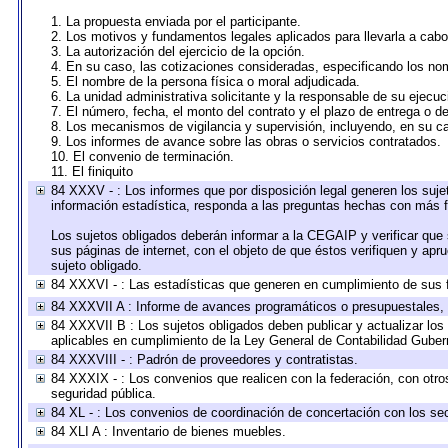
1. La propuesta enviada por el participante.
2. Los motivos y fundamentos legales aplicados para llevarla a cabo
3. La autorización del ejercicio de la opción.
4. En su caso, las cotizaciones consideradas, especificando los no
5. El nombre de la persona física o moral adjudicada.
6. La unidad administrativa solicitante y la responsable de su ejecuc
7. El número, fecha, el monto del contrato y el plazo de entrega o de
8. Los mecanismos de vigilancia y supervisión, incluyendo, en su c
9. Los informes de avance sobre las obras o servicios contratados.
10. El convenio de terminación.
11. El finiquito
84 XXXV - : Los informes que por disposición legal generen los suje
información estadística, responda a las preguntas hechas con más fr
Los sujetos obligados deberán informar a la CEGAIP y verificar que 
sus páginas de internet, con el objeto de que éstos verifiquen y apr
sujeto obligado.
84 XXXVI - : Las estadísticas que generen en cumplimiento de sus 
84 XXXVII A : Informe de avances programáticos o presupuestales, 
84 XXXVII B : Los sujetos obligados deben publicar y actualizar lo
aplicables en cumplimiento de la Ley General de Contabilidad Gube
84 XXXVIII - : Padrón de proveedores y contratistas.
84 XXXIX - : Los convenios que realicen con la federación, con otr
seguridad pública.
84 XL - : Los convenios de coordinación de concertación con los sec
84 XLI A : Inventario de bienes muebles.