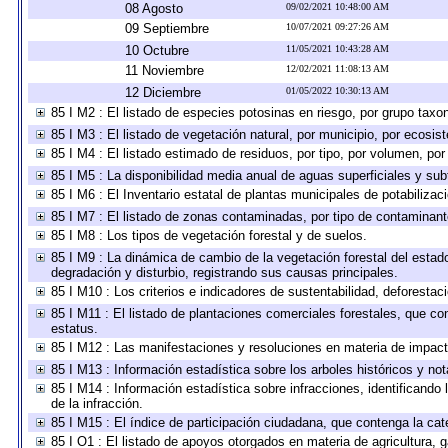
08 Agosto
09/02/2021 10:48:00 AM
09 Septiembre
10/07/2021 09:27:26 AM
10 Octubre
11/05/2021 10:43:28 AM
11 Noviembre
12/02/2021 11:08:13 AM
12 Diciembre
01/05/2022 10:30:13 AM
85 I M2 : El listado de especies potosinas en riesgo, por grupo tax
85 I M3 : El listado de vegetación natural, por municipio, por ecosis
85 I M4 : El listado estimado de residuos, por tipo, por volumen, por
85 I M5 : La disponibilidad media anual de aguas superficiales y subt
85 I M6 : El Inventario estatal de plantas municipales de potabilizac
85 I M7 : El listado de zonas contaminadas, por tipo de contaminante
85 I M8 : Los tipos de vegetación forestal y de suelos.
85 I M9 : La dinámica de cambio de la vegetación forestal del estad
degradación y disturbio, registrando sus causas principales.
85 I M10 : Los criterios e indicadores de sustentabilidad, deforesta
85 I M11 : El listado de plantaciones comerciales forestales, que con
estatus.
85 I M12 : Las manifestaciones y resoluciones en materia de impact
85 I M13 : Información estadística sobre los arboles históricos y no
85 I M14 : Información estadística sobre infracciones, identificando 
de la infracción.
85 I M15 : El índice de participación ciudadana, que contenga la ca
85 I O1 : El listado de apoyos otorgados en materia de agricultura, 