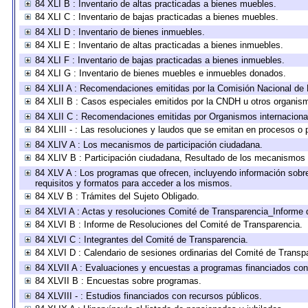
84 XLI B : Inventario de altas practicadas a bienes muebles.
84 XLI C : Inventario de bajas practicadas a bienes muebles.
84 XLI D : Inventario de bienes inmuebles.
84 XLI E : Inventario de altas practicadas a bienes inmuebles.
84 XLI F : Inventario de bajas practicadas a bienes inmuebles.
84 XLI G : Inventario de bienes muebles e inmuebles donados.
84 XLII A : Recomendaciones emitidas por la Comisión Nacional d
84 XLII B : Casos especiales emitidos por la CNDH u otros organis
84 XLII C : Recomendaciones emitidas por Organismos internaciona
84 XLIII - : Las resoluciones y laudos que se emitan en procesos o 
84 XLIV A : Los mecanismos de participación ciudadana.
84 XLIV B : Participación ciudadana, Resultado de los mecanismos d
84 XLV A : Los programas que ofrecen, incluyendo información sobre 
requisitos y formatos para acceder a los mismos.
84 XLV B : Trámites del Sujeto Obligado.
84 XLVI A : Actas y resoluciones Comité de Transparencia_Informe 
84 XLVI B : Informe de Resoluciones del Comité de Transparencia.
84 XLVI C : Integrantes del Comité de Transparencia.
84 XLVI D : Calendario de sesiones ordinarias del Comité de Transp
84 XLVII A : Evaluaciones y encuestas a programas financiados con
84 XLVII B : Encuestas sobre programas.
84 XLVIII - : Estudios financiados con recursos públicos.