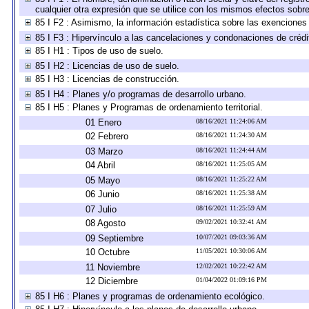
cualquier otra expresión que se utilice con los mismos efectos sobr
85 I F2 : Asimismo, la información estadística sobre las exenciones 
85 I F3 : Hipervínculo a las cancelaciones y condonaciones de crédit
85 I H1 : Tipos de uso de suelo.
85 I H2 : Licencias de uso de suelo.
85 I H3 : Licencias de construcción.
85 I H4 : Planes y/o programas de desarrollo urbano.
85 I H5 : Planes y Programas de ordenamiento territorial.
01 Enero
08/16/2021 11:24:06 AM
02 Febrero
08/16/2021 11:24:30 AM
03 Marzo
08/16/2021 11:24:44 AM
04 Abril
08/16/2021 11:25:05 AM
05 Mayo
08/16/2021 11:25:22 AM
06 Junio
08/16/2021 11:25:38 AM
07 Julio
08/16/2021 11:25:59 AM
08 Agosto
09/02/2021 10:32:41 AM
09 Septiembre
10/07/2021 09:03:36 AM
10 Octubre
11/05/2021 10:30:06 AM
11 Noviembre
12/02/2021 10:22:42 AM
12 Diciembre
01/04/2022 01:09:16 PM
85 I H6 : Planes y programas de ordenamiento ecológico.