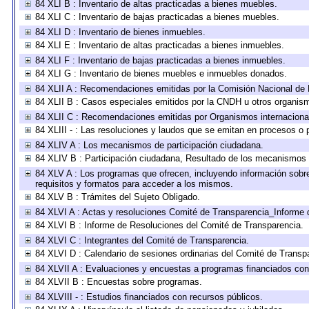
84 XLI B : Inventario de altas practicadas a bienes muebles.
84 XLI C : Inventario de bajas practicadas a bienes muebles.
84 XLI D : Inventario de bienes inmuebles.
84 XLI E : Inventario de altas practicadas a bienes inmuebles.
84 XLI F : Inventario de bajas practicadas a bienes inmuebles.
84 XLI G : Inventario de bienes muebles e inmuebles donados.
84 XLII A : Recomendaciones emitidas por la Comisión Nacional d
84 XLII B : Casos especiales emitidos por la CNDH u otros organis
84 XLII C : Recomendaciones emitidas por Organismos internaciona
84 XLIII - : Las resoluciones y laudos que se emitan en procesos o 
84 XLIV A : Los mecanismos de participación ciudadana.
84 XLIV B : Participación ciudadana, Resultado de los mecanismos d
84 XLV A : Los programas que ofrecen, incluyendo información sobre 
requisitos y formatos para acceder a los mismos.
84 XLV B : Trámites del Sujeto Obligado.
84 XLVI A : Actas y resoluciones Comité de Transparencia_Informe 
84 XLVI B : Informe de Resoluciones del Comité de Transparencia.
84 XLVI C : Integrantes del Comité de Transparencia.
84 XLVI D : Calendario de sesiones ordinarias del Comité de Transp
84 XLVII A : Evaluaciones y encuestas a programas financiados con
84 XLVII B : Encuestas sobre programas.
84 XLVIII - : Estudios financiados con recursos públicos.