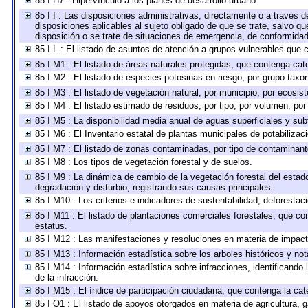
85 I H7 : Hipervínculo a los planes de desarrollo urbano.
85 I I : Las disposiciones administrativas, directamente o a través 
disposiciones aplicables al sujeto obligado de que se trate, salvo q
disposición o se trate de situaciones de emergencia, de conformida
85 I L : El listado de asuntos de atención a grupos vulnerables que
85 I M1 : El listado de áreas naturales protegidas, que contenga cat
85 I M2 : El listado de especies potosinas en riesgo, por grupo tax
85 I M3 : El listado de vegetación natural, por municipio, por ecosis
85 I M4 : El listado estimado de residuos, por tipo, por volumen, por
85 I M5 : La disponibilidad media anual de aguas superficiales y subt
85 I M6 : El Inventario estatal de plantas municipales de potabilizac
85 I M7 : El listado de zonas contaminadas, por tipo de contaminante
85 I M8 : Los tipos de vegetación forestal y de suelos.
85 I M9 : La dinámica de cambio de la vegetación forestal del estad
degradación y disturbio, registrando sus causas principales.
85 I M10 : Los criterios e indicadores de sustentabilidad, deforesta
85 I M11 : El listado de plantaciones comerciales forestales, que con
estatus.
85 I M12 : Las manifestaciones y resoluciones en materia de impact
85 I M13 : Información estadística sobre los arboles históricos y no
85 I M14 : Información estadística sobre infracciones, identificando 
de la infracción.
85 I M15 : El índice de participación ciudadana, que contenga la ca
85 I O1 : El listado de apoyos otorgados en materia de agricultura, 