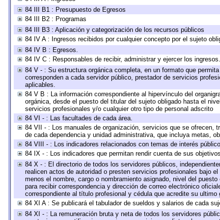
84 III B1 : Presupuesto de Egresos
84 III B2 : Programas
84 III B3 : Aplicación y categorización de los recursos públicos
84 IV A : Ingresos recibidos por cualquier concepto por el sujeto obl
84 IV B : Egresos.
84 IV C : Responsables de recibir, administrar y ejercer los ingresos
84 V - : Su estructura orgánica completa, en un formato que permita 
corresponden a cada servidor público, prestador de servicios profes
aplicables.
84 V B : La información correspondiente al hipervínculo del organigra
orgánica, desde el puesto del titular del sujeto obligado hasta el ni
servicios profesionales y/o cualquier otro tipo de personal adscrito
84 VI - : Las facultades de cada área.
84 VII - : Los manuales de organización, servicios que se ofrecen, 
de cada dependencia y unidad administrativa, que incluya metas, obj
84 VIII - : Los indicadores relacionados con temas de interés públi
84 IX - : Los indicadores que permitan rendir cuenta de sus objetivo
84 X - : El directorio de todos los servidores públicos, independien
realicen actos de autoridad o presten servicios profesionales bajo el
menos el nombre, cargo o nombramiento asignado, nivel del puesto en
para recibir correspondencia y dirección de correo electrónico oficia
correspondiente al título profesional y cédula que acredite su ultimo
84 XI A : Se publicará el tabulador de sueldos y salarios de cada su
84 XI - : La remuneración bruta y neta de todos los servidores públ