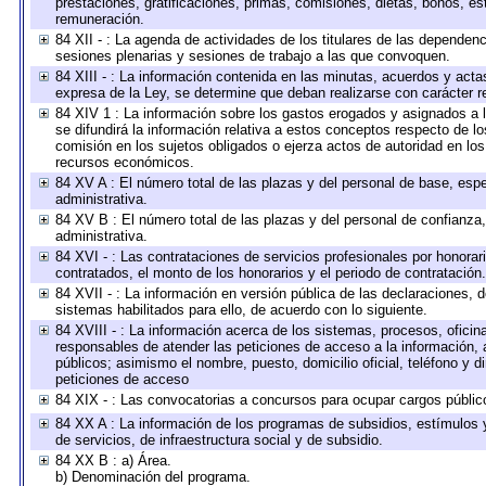
prestaciones, gratificaciones, primas, comisiones, dietas, bonos, e
remuneración.
84 XII - : La agenda de actividades de los titulares de las dependen
sesiones plenarias y sesiones de trabajo a las que convoquen.
84 XIII - : La información contenida en las minutas, acuerdos y acta
expresa de la Ley, se determine que deban realizarse con carácter r
84 XIV 1 : La información sobre los gastos erogados y asignados a 
se difundirá la información relativa a estos conceptos respecto de
comisión en los sujetos obligados o ejerza actos de autoridad en lo
recursos económicos.
84 XV A : El número total de las plazas y del personal de base, espe
administrativa.
84 XV B : El número total de las plazas y del personal de confianza,
administrativa.
84 XVI - : Las contrataciones de servicios profesionales por honorar
contratados, el monto de los honorarios y el periodo de contratación.
84 XVII - : La información en versión pública de las declaraciones, de
sistemas habilitados para ello, de acuerdo con lo siguiente.
84 XVIII - : La información acerca de los sistemas, procesos, oficina
responsables de atender las peticiones de acceso a la información, 
públicos; asimismo el nombre, puesto, domicilio oficial, teléfono y d
peticiones de acceso
84 XIX - : Las convocatorias a concursos para ocupar cargos públic
84 XX A : La información de los programas de subsidios, estímulos 
de servicios, de infraestructura social y de subsidio.
84 XX B : a) Área.
b) Denominación del programa.