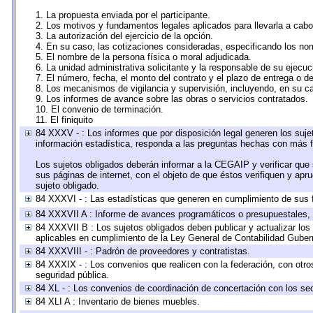
1. La propuesta enviada por el participante.
2. Los motivos y fundamentos legales aplicados para llevarla a cabo
3. La autorización del ejercicio de la opción.
4. En su caso, las cotizaciones consideradas, especificando los no
5. El nombre de la persona física o moral adjudicada.
6. La unidad administrativa solicitante y la responsable de su ejecuc
7. El número, fecha, el monto del contrato y el plazo de entrega o de
8. Los mecanismos de vigilancia y supervisión, incluyendo, en su c
9. Los informes de avance sobre las obras o servicios contratados.
10. El convenio de terminación.
11. El finiquito
84 XXXV - : Los informes que por disposición legal generen los suje
información estadística, responda a las preguntas hechas con más fr
Los sujetos obligados deberán informar a la CEGAIP y verificar que 
sus páginas de internet, con el objeto de que éstos verifiquen y apr
sujeto obligado.
84 XXXVI - : Las estadísticas que generen en cumplimiento de sus 
84 XXXVII A : Informe de avances programáticos o presupuestales, 
84 XXXVII B : Los sujetos obligados deben publicar y actualizar lo
aplicables en cumplimiento de la Ley General de Contabilidad Gube
84 XXXVIII - : Padrón de proveedores y contratistas.
84 XXXIX - : Los convenios que realicen con la federación, con otr
seguridad pública.
84 XL - : Los convenios de coordinación de concertación con los sec
84 XLI A : Inventario de bienes muebles.