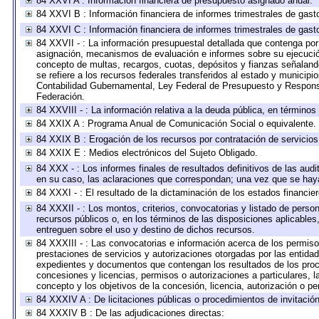
84 XXVI A : Información financiera de presupuesto asignado anual.
84 XXVI B : Información financiera de informes trimestrales de gast
84 XXVI C : Información financiera de informes trimestrales de gast
84 XXVII - : La información presupuestal detallada que contenga por 
asignación, mecanismos de evaluación e informes sobre su ejecución
concepto de multas, recargos, cuotas, depósitos y fianzas señalando 
se refiere a los recursos federales transferidos al estado y municip
Contabilidad Gubernamental, Ley Federal de Presupuesto y Responsa
Federación.
84 XXVIII - : La información relativa a la deuda pública, en términos
84 XXIX A : Programa Anual de Comunicación Social o equivalente.
84 XXIX B : Erogación de los recursos por contratación de servicios 
84 XXIX E : Medios electrónicos del Sujeto Obligado.
84 XXX - : Los informes finales de resultados definitivos de las audi
en su caso, las aclaraciones que correspondan; una vez que se hay
84 XXXI - : El resultado de la dictaminación de los estados financier
84 XXXII - : Los montos, criterios, convocatorias y listado de perso
recursos públicos o, en los términos de las disposiciones aplicable
entreguen sobre el uso y destino de dichos recursos.
84 XXXIII - : Las convocatorias e información acerca de los permisos
prestaciones de servicios y autorizaciones otorgadas por las entida
expedientes y documentos que contengan los resultados de los proce
concesiones y licencias, permisos o autorizaciones a particulares, la
concepto y los objetivos de la concesión, licencia, autorización o pe
84 XXXIV A : De licitaciones públicas o procedimientos de invitación 
84 XXXIV B : De las adjudicaciones directas: