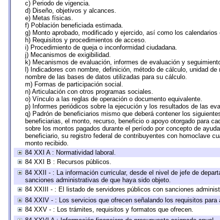
c) Periodo de vigencia.
d) Diseño, objetivos y alcances.
e) Metas físicas.
f) Población beneficiada estimada.
g) Monto aprobado, modificado y ejercido, así como los calendarios
h) Requisitos y procedimientos de acceso.
i) Procedimiento de queja o inconformidad ciudadana.
j) Mecanismos de exigibilidad.
k) Mecanismos de evaluación, informes de evaluación y seguimien
l) Indicadores con nombre, definición, método de cálculo, unidad de
nombre de las bases de datos utilizadas para su cálculo.
m) Formas de participación social.
n) Articulación con otros programas sociales.
o) Vínculo a las reglas de operación o documento equivalente.
p) Informes periódicos sobre la ejecución y los resultados de las ev
q) Padrón de beneficiarios mismo que deberá contener los siguiente
beneficiarias, el monto, recurso, beneficio o apoyo otorgado para cad
sobre los montos pagados durante el período por concepto de ayudas
beneficiario, su registro federal de contribuyentes con homoclave cu
monto recibido.
84 XXI A : Normatividad laboral.
84 XXI B : Recursos públicos.
84 XXII - : La información curricular, desde el nivel de jefe de depar
sanciones administrativas de que haya sido objeto.
84 XXIII - : El listado de servidores públicos con sanciones administ
84 XXIV - : Los servicios que ofrecen señalando los requisitos para 
84 XXV - : Los trámites, requisitos y formatos que ofrecen.