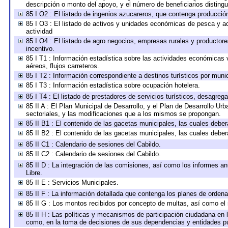
descripción o monto del apoyo, y el número de beneficiarios distingu
85 I O2 : El listado de ingenios azucareros, que contenga producció
85 I O3 : El listado de activos y unidades económicas de pesca y ac
actividad
85 I O4 : El listado de agro negocios, empresas rurales y productore
incentivo.
85 I T1 : Información estadística sobre las actividades económicas 
aéreos, flujos carreteros.
85 I T2 : Información correspondiente a destinos turísticos por munic
85 I T3 : Información estadística sobre ocupación hotelera.
85 I T4 : El listado de prestadores de servicios turísticos, desagreg
85 II A : El Plan Municipal de Desarrollo, y el Plan de Desarrollo U
sectoriales, y las modificaciones que a los mismos se propongan.
85 II B1 : El contenido de las gacetas municipales, las cuales deb
85 II B2 : El contenido de las gacetas municipales, las cuales deb
85 II C1 : Calendario de sesiones del Cabildo.
85 II C2 : Calendario de sesiones del Cabildo.
85 II D : La integración de las comisiones, así como los informes anu
Libre.
85 II E : Servicios Municipales.
85 II F : La información detallada que contenga los planes de ordenam
85 II G : Los montos recibidos por concepto de multas, así como el n
85 II H : Las políticas y mecanismos de participación ciudadana en 
como, en la toma de decisiones de sus dependencias y entidades pú