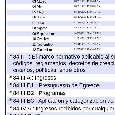
03 Marzo
08/23/2021 11:05:54 AM
04 Abril
08/23/2021 11:06:05 AM
05 Mayo
08/23/2021 11:06:15 AM
06 Junio
08/23/2021 11:06:24 AM
07 Julio
08/23/2021 11:06:33 AM
08 Agosto
09/02/2021 11:34:15 AM
09 Septiembre
10/08/2021 08:41:23 AM
10 Octubre
11/04/2021 09:53:59 AM
11 Noviembre
12/01/2021 09:34:26 AM
12 Diciembre
01/05/2022 10:43:05 AM
84 II - : El marco normativo aplicable al 
códigos, reglamentos, decretos de creaci
criterios, políticas, entre otros
84 III A : Ingresos
84 III B1 : Presupuesto de Egresos
84 III B2 : Programas
84 III B3 : Aplicación y categorización de
84 IV A : Ingresos recibidos por cualquier