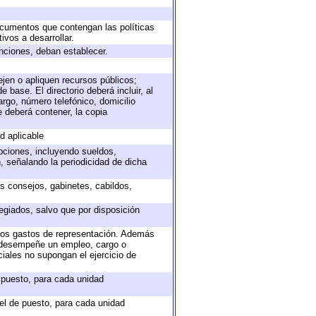
documentos que contengan las políticas
vos a desarrollar.
unciones, deban establecer.
ejen o apliquen recursos públicos;
 base. El directorio deberá incluir, al
rgo, número telefónico, domicilio
e deberá contener, la copia
d aplicable
epciones, incluyendo sueldos,
, señalando la periodicidad de dicha
os consejos, gabinetes, cabildos,
egiados, salvo que por disposición
 los gastos de representación. Además
e desempeñe un empleo, cargo o
iales no supongan el ejercicio de
e puesto, para cada unidad
vel de puesto, para cada unidad