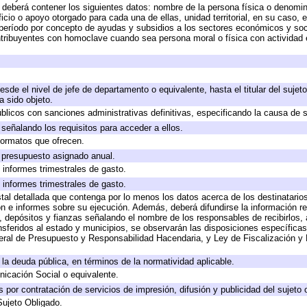
 deberá contener los siguientes datos: nombre de la persona física o denomi
ficio o apoyo otorgado para cada una de ellas, unidad territorial, en su caso,
período por concepto de ayudas y subsidios a los sectores económicos y soci
contribuyentes con homoclave cuando sea persona moral o física con actividad 
desde el nivel de jefe de departamento o equivalente, hasta el titular del suje
 sido objeto.
públicos con sanciones administrativas definitivas, especificando la causa de s
señalando los requisitos para acceder a ellos.
 formatos que ofrecen.
e presupuesto asignado anual.
 informes trimestrales de gasto.
 informes trimestrales de gasto.
tal detallada que contenga por lo menos los datos acerca de los destinatarios
e informes sobre su ejecución. Además, deberá difundirse la información rel
 depósitos y fianzas señalando el nombre de los responsables de recibirlos, a
ansferidos al estado y municipios, se observarán las disposiciones específica
ral de Presupuesto y Responsabilidad Hacendaria, y Ley de Fiscalización y 
a la deuda pública, en términos de la normatividad aplicable.
icación Social o equivalente.
por contratación de servicios de impresión, difusión y publicidad del sujeto 
Sujeto Obligado.