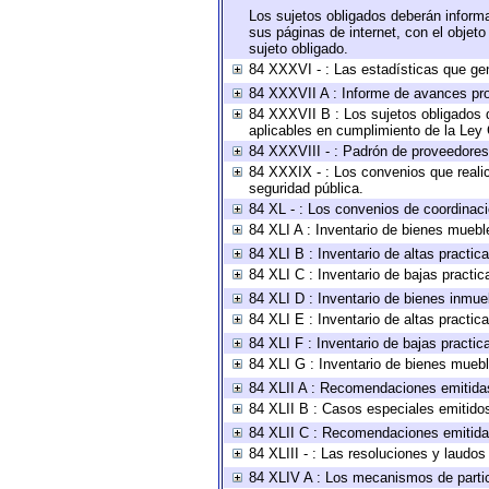
Los sujetos obligados deberán informa
sus páginas de internet, con el objet
sujeto obligado.
84 XXXVI - : Las estadísticas que ge
84 XXXVII A : Informe de avances pro
84 XXXVII B : Los sujetos obligados d
aplicables en cumplimiento de la Ley
84 XXXVIII - : Padrón de proveedores 
84 XXXIX - : Los convenios que realic
seguridad pública.
84 XL - : Los convenios de coordinaci
84 XLI A : Inventario de bienes muebl
84 XLI B : Inventario de altas practi
84 XLI C : Inventario de bajas practi
84 XLI D : Inventario de bienes inmue
84 XLI E : Inventario de altas practi
84 XLI F : Inventario de bajas practi
84 XLI G : Inventario de bienes mueb
84 XLII A : Recomendaciones emitida
84 XLII B : Casos especiales emitido
84 XLII C : Recomendaciones emitida
84 XLIII - : Las resoluciones y laudo
84 XLIV A : Los mecanismos de parti