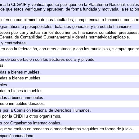
r a la CEGAIP y verificar que se publiquen en la Plataforma Nacional, cuáles
o de que éstos verifiquen y aprueben, de forma fundada y motivada, la relació
neren en cumplimiento de sus facultades, competencias o funciones con la m
gramáticos o presupuestales, balances generales y su estado financiero.
eben publicar y actualizar los documentos financieros contables, presupuest
 General de Contabilidad Gubernamental y demás normatividad aplicable.
y contratistas.
en con la federación, con otros estados y con los municipios, siempre que n
ón de concertación con los sectores social y privado.
es.
cadas a bienes muebles.
cadas a bienes muebles.
bles.
cadas a bienes inmuebles.
cadas a bienes inmuebles.
les e inmuebles donados.
s por la Comisión Nacional de Derechos Humanos.
s por la CNDH u otros organismos.
s por Organismos internacionales.
s que se emitan en procesos o procedimientos seguidos en forma de juicio.
cipación ciudadana.