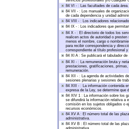
servicios profesionales y/o cualquier o
84 VI - : Las facultades de cada área.
84 VII - : Los manuales de organizaci
de cada dependencia y unidad administ
84 VIII - : Los indicadores relaciona
84 IX - : Los indicadores que permitan
84 X - : El directorio de todos los se
realicen actos de autoridad o presten 
menos el nombre, cargo o nombramiento
para recibir correspondencia y direcci
correspondiente al título profesional 
84 XI A : Se publicará el tabulador de
84 XI - : La remuneración bruta y net
prestaciones, gratificaciones, primas
remuneración.
84 XII - : La agenda de actividades de
sesiones plenarias y sesiones de tra
84 XIII - : La información contenida 
expresa de la Ley, se determine que d
84 XIV 1 : La información sobre los 
se difundirá la información relativa
comisión en los sujetos obligados o e
recursos económicos.
84 XV A : El número total de las plaza
administrativa.
84 XV B : El número total de las plaza
administrativa.