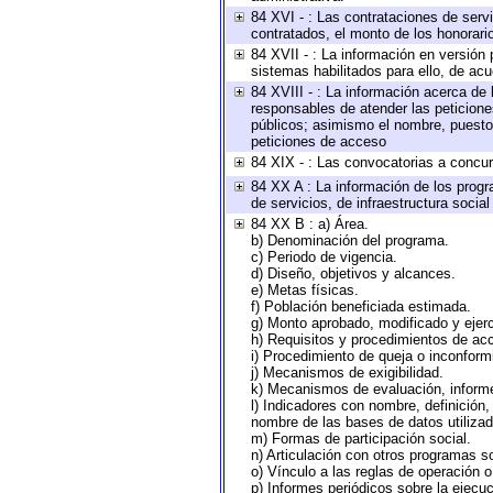
84 XVI - : Las contrataciones de serv
contratados, el monto de los honorario
84 XVII - : La información en versión 
sistemas habilitados para ello, de acu
84 XVIII - : La información acerca de 
responsables de atender las peticione
públicos; asimismo el nombre, puesto, 
peticiones de acceso
84 XIX - : Las convocatorias a concu
84 XX A : La información de los progr
de servicios, de infraestructura social
84 XX B : a) Área.
b) Denominación del programa.
c) Periodo de vigencia.
d) Diseño, objetivos y alcances.
e) Metas físicas.
f) Población beneficiada estimada.
g) Monto aprobado, modificado y ejer
h) Requisitos y procedimientos de ac
i) Procedimiento de queja o inconfor
j) Mecanismos de exigibilidad.
k) Mecanismos de evaluación, inform
l) Indicadores con nombre, definición
nombre de las bases de datos utilizad
m) Formas de participación social.
n) Articulación con otros programas so
o) Vínculo a las reglas de operación 
p) Informes periódicos sobre la ejecuc