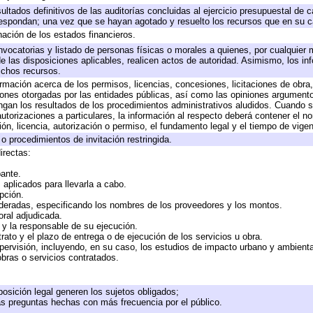
ultados definitivos de las auditorías concluidas al ejercicio presupuestal de c
respondan; una vez que se hayan agotado y resuelto los recursos que en su 
nación de los estados financieros.
nvocatorias y listado de personas físicas o morales a quienes, por cualquier 
de las disposiciones aplicables, realicen actos de autoridad. Asimismo, los i
ichos recursos.
ormación acerca de los permisos, licencias, concesiones, licitaciones de obra
iones otorgadas por las entidades públicas, así como las opiniones argumentos
an los resultados de los procedimientos administrativos aludidos. Cuando se
torizaciones a particulares, la información al respecto deberá contener el nomb
ón, licencia, autorización o permiso, el fundamento legal y el tiempo de vigen
o procedimientos de invitación restringida.
irectas:
pante.
aplicados para llevarla a cabo.
opción.
ideradas, especificando los nombres de los proveedores y los montos.
oral adjudicada.
e y la responsable de su ejecución.
rato y el plazo de entrega o de ejecución de los servicios u obra.
pervisión, incluyendo, en su caso, los estudios de impacto urbano y ambient
bras o servicios contratados.
osición legal generen los sujetos obligados;
as preguntas hechas con más frecuencia por el público.