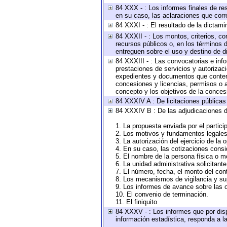
84 XXX - : Los informes finales de res
en su caso, las aclaraciones que cor
84 XXXI - : El resultado de la dictami
84 XXXII - : Los montos, criterios, co
recursos públicos o, en los términos 
entreguen sobre el uso y destino de d
84 XXXIII - : Las convocatorias e inf
prestaciones de servicios y autorizac
expedientes y documentos que conteng
concesiones y licencias, permisos o au
concepto y los objetivos de la concesi
84 XXXIV A : De licitaciones públicas 
84 XXXIV B : De las adjudicaciones d
1. La propuesta enviada por el partici
2. Los motivos y fundamentos legales 
3. La autorización del ejercicio de la 
4. En su caso, las cotizaciones cons
5. El nombre de la persona física o m
6. La unidad administrativa solicitant
7. El número, fecha, el monto del cont
8. Los mecanismos de vigilancia y su
9. Los informes de avance sobre las o
10. El convenio de terminación.
11. El finiquito
84 XXXV - : Los informes que por disp
información estadística, responda a l