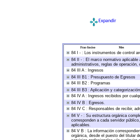
Expandir
Frac-Inciso
Mes
84 I - : Los instrumentos de control a
84 II - : El marco normativo aplicable
administrativos, reglas de operación, cr
84 III A : Ingresos
84 III B1 : Presupuesto de Egresos
84 III B2 : Programas
84 III B3 : Aplicación y categorizació
84 IV A : Ingresos recibidos por cualq
84 IV B : Egresos.
84 IV C : Responsables de recibir, adm
84 V - : Su estructura orgánica comple
corresponden a cada servidor público,
aplicables.
84 V B : La información correspondient
orgánica, desde el puesto del titular 