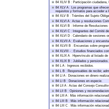
84 XLIV B : Participación ciudadana,
84 XLV A : Los programas que ofrecen,
requisitos y formatos para acceder a
84 XLV B : Trámites del Sujeto Oblig
84 XLVI A : Actas y resoluciones Com
84 XLVI B : Informe de Resoluciones 
84 XLVI C : Integrantes del Comité d
84 XLVI D : Calendario de sesiones or
84 XLVII A : Evaluaciones y encuesta
84 XLVII B : Encuestas sobre progra
84 XLVIII - : Estudios financiados con
84 XLIX A : Hipervínculo al listado de
84 XLIX B : Jubilados y pensionados.
84 L A : Ingresos recibidos.
84 L B : Responsables de recibir, admi
84 LI A : Donaciones en dinero realiz
84 LI B : Donaciones en especie.
84 LII A : Actas del Consejo Consultiv
84 LII B : Opiniones y recomendacion
84 LIII A : Más información relacionad
84 LIII B : Más información relaciona
84 LIII C : Más información relaciona