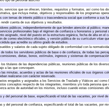
tro tipo de personal adscrito
ón, servicios que se ofrecen, trámites, requisitos y formatos, así como los 
rativa, que incluya metas, objetivos y responsables de los programas operati
dos con temas de interés público o trascendencia social que conforme a sus f
 rendir cuenta de sus objetivos y resultados.
rvidores públicos, independientemente de que brinden atención al público; man
servicios profesionales bajo el régimen de confianza u honorarios y personal de
 asignado, nivel del puesto en la estructura orgánica, fecha de alta en el ca
ón de correo electrónico oficiales, y versión pública de su currículum vitae qu
y cédula que acredite su ultimo grado de estudios.
 sueldos y salarios de cada sujeto obligado de conformidad con la normativida
a de todos los servidores públicos de base o de confianza, de todas las perc
, comisiones, dietas, bonos, estímulos, ingresos y sistemas de compensación
 los titulares de las dependencias públicas, reuniones públicas de los divers
bajo a las que convoquen.
en las minutas, acuerdos y actas de las reuniones oficiales de sus órganos col
eban realizarse con carácter reservado.
gastos erogados y asignados a los Servicios de Traslado y Viáticos así como
 a estos conceptos respecto de los integrantes, miembros y/o toda persona qu
jerza actos de autoridad en los mismos, incluso cuando estas comisiones ofic
s y del personal de base, especificando el total de las vacantes, por nivel d
s y del personal de confianza, especificando el total de las vacantes, por ni