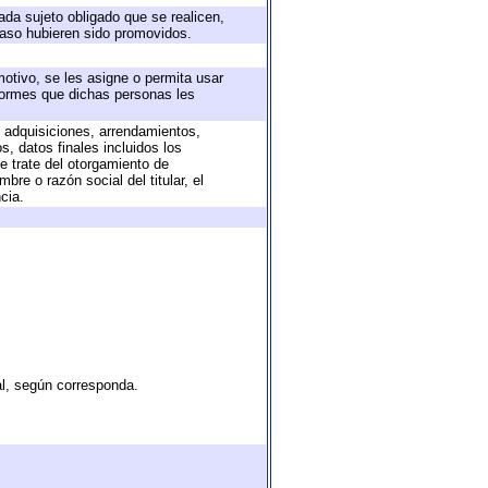
ada sujeto obligado que se realicen,
caso hubieren sido promovidos.
motivo, se les asigne o permita usar
nformes que dichas personas les
, adquisiciones, arrendamientos,
, datos finales incluidos los
 trate del otorgamiento de
re o razón social del titular, el
cia.
al, según corresponda.