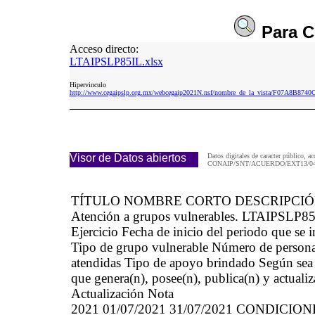
Para
C
Acceso directo:
LTAIPSLP85IL.xlsx
Hipervinculo
http://www.cegaipslp.org.mx/webcegaip2021N.nsf/nombre_de_la_vista/F07A8B87
Visor de Datos abiertos
Datos digitales de caracter público, ac
CONAIP/SNT/ACUERDO/EXT13/04/
TÍTULO NOMBRE CORTO DESCRIPCI
Atención a grupos vulnerables. LTAIPSLP85
Ejercicio Fecha de inicio del periodo que se
Tipo de grupo vulnerable Número de persona
atendidas Tipo de apoyo brindado Según sea e
que genera(n), posee(n), publica(n) y actuali
Actualización Nota
2021 01/07/2021 31/07/2021 CONDICI