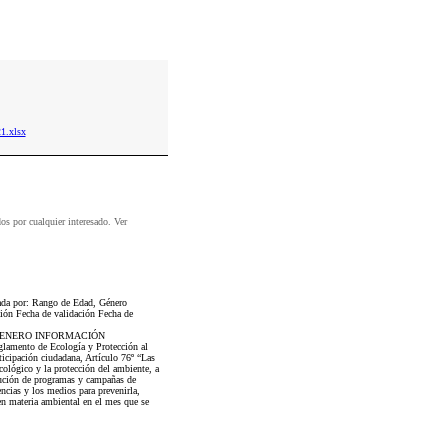
1.xlsx
dos por cualquier interesado. Ver
cada por: Rango de Edad, Género
ción Fecha de validación Fecha de
 GENERO INFORMACIÓN
lamento de Ecología y Protección al
ticipación ciudadana, Artículo 76º “Las
ecológico y la protección del ambiente, a
ecución de programas y campañas de
encias y los medios para prevenirla,
en materia ambiental en el mes que se