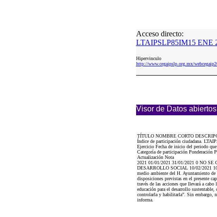
Acceso directo:
LTAIPSLP85IM15 ENE 2
Hipervinculo
http://www.cegaipslp.org.mx/webceg
Visor de Datos abiertos
TÍTULO NOMBRE CORTO DESCRIP
Índice de participación ciudadana. LTA
Ejercicio Fecha de inicio del periodo qu
Categoría de participación Ponderación P
Actualización Nota
2021 01/01/2021 31/01/2021 0 
DESARROLLO SOCIAL 10/02/2021 10/02/202
medio ambiente del H. Ayuntamiento de Vi
disposiciones previstas en el presente cap
través de las acciones que llevará a cab
educación para el desarrollo sustentable,
controlarla y habilitarla”. Sin embargo, 
informa.