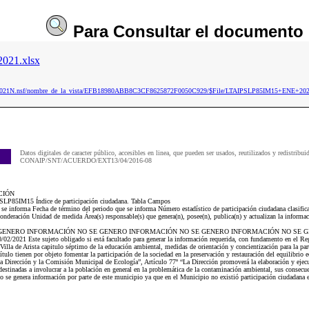
Para
Consultar
el documento
021.xlsx
aip2021N.nsf/nombre_de_la_vista/EFB18980ABB8C3CF8625872F0050C929/$File/LTAIPSLP85IM15+ENE+202
Datos digitales de caracter público, accesibles en linea, que pueden ser usados, reutilizados y redistribui
CONAIP/SNT/ACUERDO/EXT13/04/2016-08
CIÓN
IPSLP85IM15 Índice de participación ciudadana. Tabla Campos
e se informa Fecha de término del periodo que se informa Número estadístico de participación ciudadana clasifi
onderación Unidad de medida Área(s) responsable(s) que genera(n), posee(n), publica(n) y actualizan la informa
NO SE GENERO INFORMACIÓN NO SE GENERO INFORMACIÓN NO SE GENERO INFORMACIÓN NO SE
1 Este sujeto obligado si está facultado para generar la información requerida, con fundamento en el Reg
lla de Arista capitulo séptimo de la educación ambiental, medidas de orientación y concientización para la par
ítulo tienen por objeto fomentar la participación de la sociedad en la preservación y restauración del equilibrio 
o la Dirección y la Comisión Municipal de Ecología”, Artículo 77º “La Dirección promoverá la elaboración y ej
 destinadas a involucrar a la población en general en la problemática de la contaminación ambiental, sus consecu
no se genera información por parte de este municipio ya que en el Municipio no existió participación ciudadana 