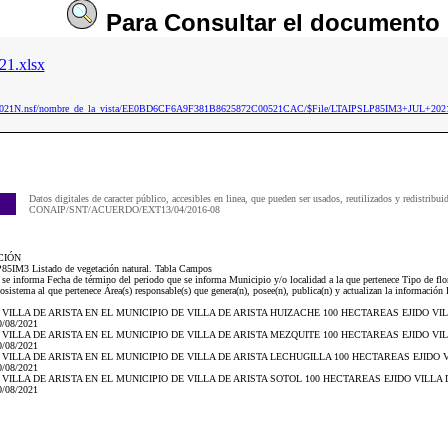
Para
Consultar
el documento
1.xlsx
aip2021N.nsf/nombre_de_la_vista/EE0BD6CF6A9F381B8625872C00521CAC/$File/LTAIPSLP85IM3+JUL+2021
Datos digitales de caracter público, accesibles en linea, que pueden ser usados, reutilizados y redistribui
CONAIP/SNT/ACUERDO/EXT13/04/2016-08
CIÓN
P85IM3 Listado de vegetación natural. Tabla Campos
e se informa Fecha de término del periodo que se informa Municipio y/o localidad a la que pertenece Tipo de flo
osistema al que pertenece Área(s) responsable(s) que genera(n), posee(n), publica(n) y actualizan la información
O DE VILLA DE ARISTA EN EL MUNICIPIO DE VILLA DE ARISTA HUIZACHE 100 HECTAREAS EJIDO V
/08/2021
O DE VILLA DE ARISTA EN EL MUNICIPIO DE VILLA DE ARISTA MEZQUITE 100 HECTAREAS EJIDO V
/08/2021
O DE VILLA DE ARISTA EN EL MUNICIPIO DE VILLA DE ARISTA LECHUGILLA 100 HECTAREAS EJIDO
/08/2021
O DE VILLA DE ARISTA EN EL MUNICIPIO DE VILLA DE ARISTA SOTOL 100 HECTAREAS EJIDO VILL
/08/2021