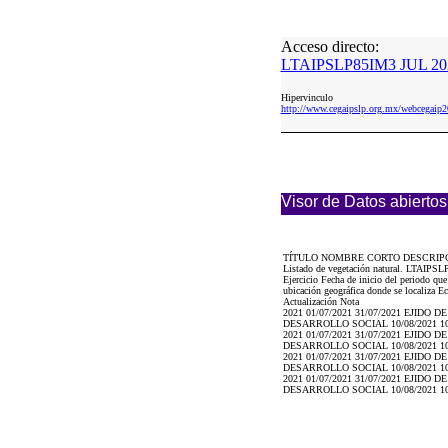
Acceso directo:
LTAIPSLP85IM3 JUL 202
Hipervinculo
http://www.cegaipslp.org.mx/webceg
Visor de Datos abiertos
TÍTULO NOMBRE CORTO DESCRIP
Listado de vegetación natural. LTAIPSL
Ejercicio Fecha de inicio del periodo qu
ubicación geográfica donde se localiza Ec
Actualización Nota
2021 01/07/2021 31/07/2021 EJID
DESARROLLO SOCIAL 10/08/2021 10
2021 01/07/2021 31/07/2021 EJID
DESARROLLO SOCIAL 10/08/2021 10
2021 01/07/2021 31/07/2021 EJID
DESARROLLO SOCIAL 10/08/2021 10
2021 01/07/2021 31/07/2021 EJID
DESARROLLO SOCIAL 10/08/2021 10