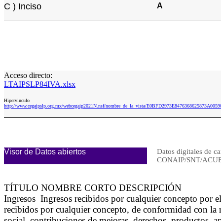
C ) Inciso
A
Acceso directo:
LTAIPSLP84IVA.xlsx
Hipervinculo
http://www.cegaipslp.org.mx/webcegaip2021N.nsf/nombre_de_la_vista/E0BFD2973E8476368625873A005
Visor de Datos abiertos
Datos digitales de ca
CONAIP/SNT/ACUE
TÍTULO NOMBRE CORTO DESCRIPCIÓN
Ingresos_Ingresos recibidos por cualquier concepto por 
recibidos por cualquier concepto, de conformidad con la r
social, contribuciones de mejoras, derechos, productos, ap