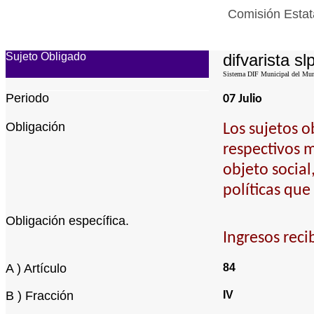
Comisión Estat
Sujeto Obligado
difvarista sl
Sistema DIF Municipal del Muni
Periodo
07 Julio
Obligación
Los sujetos o
respectivos m
objeto socia
políticas que
Obligación específica.
Ingresos reci
A ) Artículo
84
B ) Fracción
IV