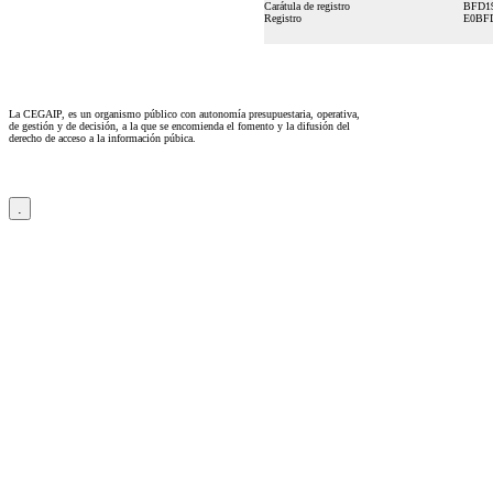
Carátula de registro
BFD19
Registro
E0BFD
La CEGAIP, es un organismo público con autonomía presupuestaria, operativa,
de gestión y de decisión, a la que se encomienda el fomento y la difusión del
derecho de acceso a la información púbica.