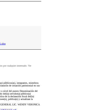
.xlsx
dos por cualquier interesado. Ver
as) públicos(as), integrantes, miembros
claración de situación patrimonial en sus
ve o nivel del puesto Denominación del
o del(la) servidor(a) público(a)
ca de la declaración fiscal del(la)
osee(n), publica(n) y actualizan la
RIA GENERAL LIC. WENDY VERONICA
+GONZALEZ.pdf