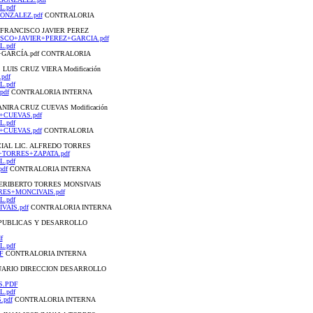
L.pdf
GONZALEZ.pdf
CONTRALORIA
C. FRANCISCO JAVIER PEREZ
ANCISCO+JAVIER+PEREZ+GARCIA.pdf
L.pdf
REZ+GARCÍA.pdf CONTRALORIA
 LUIS CRUZ VIERA Modificación
pdf
L.pdf
pdf
CONTRALORIA INTERNA
YANIRA CRUZ CUEVAS Modificación
Z+CUEVAS.pdf
L.pdf
Z+CUEVAS.pdf
CONTRALORIA
OCIAL LIC. ALFREDO TORRES
EDO+TORRES+ZAPATA.pdf
L.pdf
pdf
CONTRALORIA INTERNA
. HERIBERTO TORRES MONSIVAIS
ORRES+MONCIVAIS.pdf
L.pdf
IVAIS.pdf
CONTRALORIA INTERNA
AS PUBLICAS Y DESARROLLO
f
L.pdf
F
CONTRALORIA INTERNA
ECUARIO DIRECCION DESARROLLO
AS.PDF
L.pdf
.pdf
CONTRALORIA INTERNA