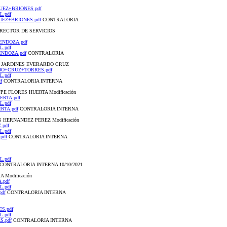
GUEZ+BRIONES.pdf
L.pdf
GUEZ+BRIONES.pdf
CONTRALORIA
 DIRECTOR DE SERVICIOS
MENDOZA.pdf
L.pdf
MENDOZA.pdf
CONTRALORIA
S Y JARDINES EVERARDO CRUZ
RARDO+CRUZ+TORRES.pdf
L.pdf
f
CONTRALORIA INTERNA
PE FLORES HUERTA Modificación
ERTA.pdf
L.pdf
ERTA.pdf
CONTRALORIA INTERNA
S HERNANDEZ PEREZ Modificación
.pdf
L.pdf
pdf
CONTRALORIA INTERNA
L.pdf
CONTRALORIA INTERNA 10/10/2021
 Modificación
.pdf
L.pdf
pdf
CONTRALORIA INTERNA
ES.pdf
L.pdf
S.pdf
CONTRALORIA INTERNA