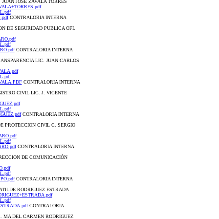
IC. JUAN JOSE ZAVALA TORRES
ZAVALA+TORRES.pdf
L.pdf
.pdf
CONTRALORIA INTERNA
CION DE SEGURIDAD PUBLICA OFI.
ARO.pdf
L.pdf
RO.pdf
CONTRALORIA INTERNA
 TRANSPARENCIA LIC. JUAN CARLOS
VALA.pdf
L.pdf
AVALA.PDF
CONTRALORIA INTERNA
GISTRO CIVIL LIC. J. VICENTE
IGUEZ.pdf
L.pdf
IGUEZ.pdf
CONTRALORIA INTERNA
 DE PROTECCION CIVIL C. SERGIO
ARO.pdf
L.pdf
ARO.pdf
CONTRALORIA INTERNA
 DIRECCION DE COMUNICACIÓN
O.pdf
L.pdf
PO.pdf
CONTRALORIA INTERNA
. MATILDE RODRIGUEZ ESTRADA
+RODRIGUEZ+ESTRADA.pdf
L.pdf
+ESTRADA.pdf
CONTRALORIA
IO C. MA DEL CARMEN RODRIGUEZ