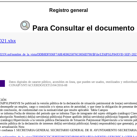
Registro general
Para
Consultar
el documento
21.xlsx
aip2021N.nsf/nombre_de_la_vista/DDB8DF936F7A8E4E8625876C0056D790/$File/LTAIPSLP84XVII+SEP+2021
Datos digitales de caracter público, accesibles en linea, que pueden ser usados, reutilizados y redistribui
CONAIP/SNT/ACUERDO/EXT13/04/2016-08
CIÓN
TAIPSLP84XVII Se publicará la versión pública de la declaración de situación patrimonial de los(as) servidores(
desempeñe un empleo, cargo o comisión y/o ejerza actos de autoridad, y que tiene la obligación de presentar de
 de conclusión, de conformidad con la normatividad que resulte aplicable. Tabla Campos
e se informa Fecha de término del periodo que se informa Tipo de integrante del sujeto obligado (catálogo) Cla
cripción Nombre(s) del(la) servidor(a) público(a) Primer apellido del(la) servidor(a) público(a) Segundo apellid
catálogo) Hipervínculo a la versión pública Declaración de Situación Patrimonial Hipervínculo a la versión públi
ersión pública de la declaración de intereses del(la) servidor(a) público(a) Área(s) responsable(s) que genera(n), p
 actualización Nota
onal de confianza 1 SECRETARIA GENERAL SECRETARIO GENERAL DE H. AYUNTAMIENTO SECRETA
21Dos.nsf/nombre_de_la_vista/7DD2D62CDC2E8FD28625874B00649764/$File/WENDY+VERONICA+VIERA