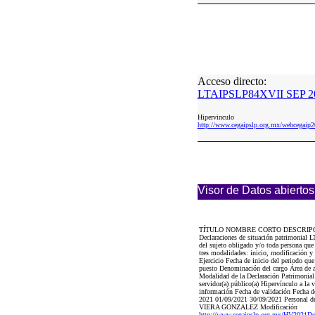
Acceso directo:
LTAIPSLP84XVII SEP 20
Hipervinculo
http://www.cegaipslp.org.mx/webceg
Visor de Datos abiertos
TÍTULO NOMBRE CORTO DESCRIP
Declaraciones de situación patrimonial L
del sujeto obligado y/o toda persona que 
tres modalidades: inicio, modificación y
Ejercicio Fecha de inicio del periodo qu
puesto Denominación del cargo Área de ads
Modalidad de la Declaración Patrimonial (
servidor(a) público(a) Hipervínculo a la v
información Fecha de validación Fecha de
2021 01/09/2021 30/09/2021 Pers
VIERA GONZALEZ Modificación
http://www.cegaipslp.org.mx/HV20