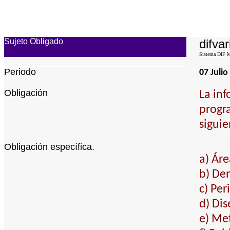
Sujeto Obligado
difvar
Sistema DIF Mu
Periodo
07 Julio
Obligación
La inf
progra
siguie
Obligación específica.
a) Áre
b) De
c) Per
d) Dis
e) Met