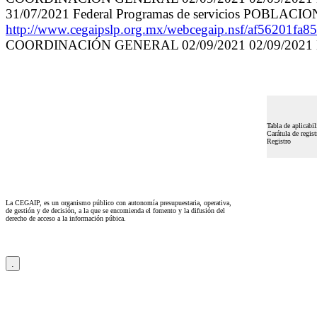
31/07/2021 Federal Programas de servicios P
http://www.cegaipslp.org.mx/webcegaip.nsf/af5
COORDINACIÓN GENERAL 02/09/2021 02/09/2021 Los hipe
Tabla de aplicabil
Carátula de regist
Registro
La CEGAIP, es un organismo público con autonomía presupuestaria, operativa,
de gestión y de decisión, a la que se encomienda el fomento y la difusión del
derecho de acceso a la información púbica.