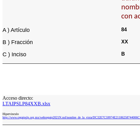
nombre
con ac
A ) Artículo
84
B ) Fracción
XX
C ) Inciso
B
Acceso directo:
LTAIPSLP84XXB.xlsx
Hipervinculo
http://www.cegaipslp.org.mx/webcegaip2021N.nsf/nombre_de_la_vista/DC32E7C59974E21186258744006