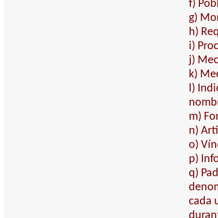
f) Pob
g) Mo
h) Req
i) Pr
j) Mec
k) Me
l) In
nombre
m) For
n) Art
o) Ví
p) Inf
q) Pad
denom
cada u
durant