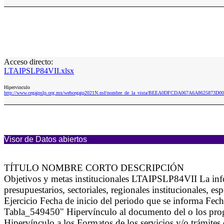
Acceso directo:
LTAIPSLP84VII.xlsx
Hipervinculo
http://www.cegaipslp.org.mx/webcegaip2021N.nsf/nombre_de_la_vista/BEEA0DFCDA067A6A8625873D00
Visor de Datos abiertos
TÍTULO NOMBRE CORTO DESCRIPCIÓN
Objetivos y metas institucionales LTAIPSLP84VII La infor
presupuestarios, sectoriales, regionales institucionales, 
Ejercicio Fecha de inicio del periodo que se informa Fec
Tabla_549450" Hipervínculo al documento del o los program
Hipervínculo a los Formatos de los servicios y/o trámite