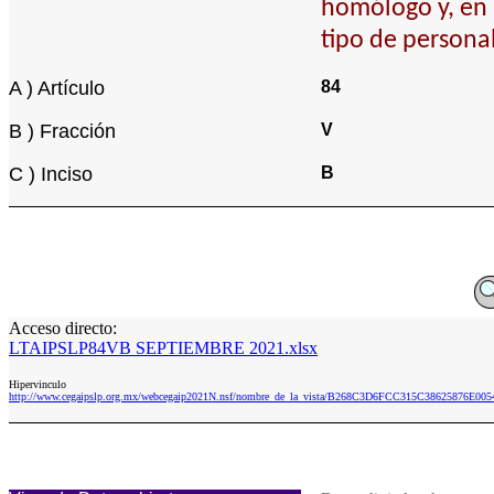
homólogo y, en s
tipo de personal
A ) Artículo
84
B ) Fracción
V
C ) Inciso
B
Acceso directo:
LTAIPSLP84VB SEPTIEMBRE 2021.xlsx
Hipervinculo
http://www.cegaipslp.org.mx/webcegaip2021N.nsf/nombre_de_la_vista/B268C3D6FCC315C38625876E