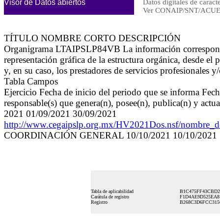
Visor de Datos abiertos
Datos digitales de caract
Ver CONAIP/SNT/ACUE
TÍTULO NOMBRE CORTO DESCRIPCIÓN
Organigrama LTAIPSLP84VB La información correspondient
representación gráfica de la estructura orgánica, desde el
y, en su caso, los prestadores de servicios profesionales y
Tabla Campos
Ejercicio Fecha de inicio del periodo que se informa Fec
responsable(s) que genera(n), posee(n), publica(n) y actu
2021 01/09/2021 30/09/2021
http://www.cegaipslp.org.mx/HV2021Dos.nsf/nomb
COORDINACIÓN GENERAL 10/10/2021 10/10/2021
Tabla de aplicabilidad
B1C475FF43CBD2
Carátula de registro
F1D4AE9D525EA81
Registro
B268C3D6FCC315C