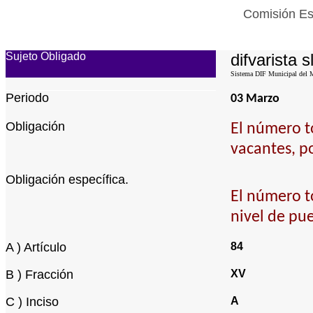
Comisión Est
Sujeto Obligado
difvarista s
Sistema DIF Municipal del Mu
Periodo
03 Marzo
Obligación
El número to
vacantes, p
Obligación específica.
El número to
nivel de pu
A ) Artículo
84
B ) Fracción
XV
C ) Inciso
A