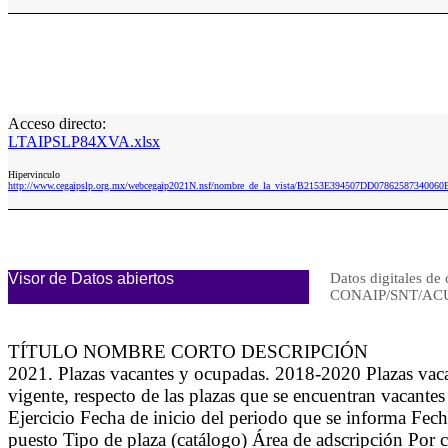
Acceso directo:
LTAIPSLP84XVA.xlsx
Hipervinculo
http://www.cegaipslp.org.mx/webcegaip2021N.nsf/nombre_de_la_vista/B2153E394507DD0786258734006
Visor de Datos abiertos
Datos digitales de 
CONAIP/SNT/ACU
TÍTULO NOMBRE CORTO DESCRIPCIÓN
2021. Plazas vacantes y ocupadas. 2018-2020 Plazas vac
vigente, respecto de las plazas que se encuentran vacant
Ejercicio Fecha de inicio del periodo que se informa Fe
puesto Tipo de plaza (catálogo) Área de adscripción Por ca