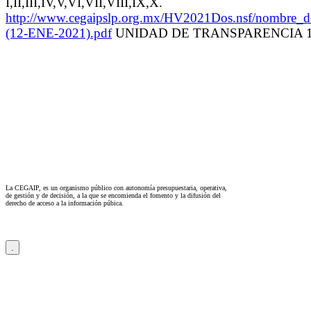
I,II,III,IV,V,VI,VII,VIII,IX,X.
http://www.cegaipslp.org.mx/HV2021Dos.nsf
(12-ENE-2021).pdf
UNIDAD DE TRANSPARENCIA 10/
La CEGAIP, es un organismo público con autonomía presupuestaria, operativa,
de gestión y de decisión, a la que se encomienda el fomento y la difusión del
derecho de acceso a la información púbica.