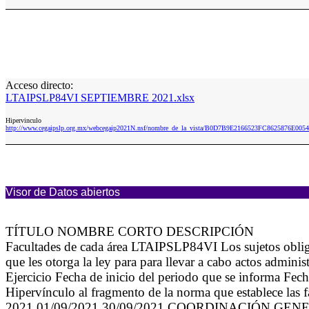
Acceso directo:
LTAIPSLP84VI SEPTIEMBRE 2021.xlsx
Hipervinculo
http://www.cegaipslp.org.mx/webcegaip2021N.nsf/nombre_de_la_vista/B0D7B9E2166523FC8625876E
Visor de Datos abiertos
TÍTULO NOMBRE CORTO DESCRIPCIÓN
Facultades de cada área LTAIPSLP84VI Los sujetos obligado
que les otorga la ley para para llevar a cabo actos admini
Ejercicio Fecha de inicio del periodo que se informa Fec
Hipervínculo al fragmento de la norma que establece las f
2021 01/09/2021 30/09/2021 COORDINACIÓN G