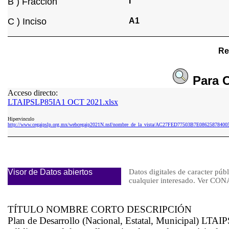
B ) Fracción
I
C ) Inciso
A1
Re
Para
C
Acceso directo:
LTAIPSLP85IA1 OCT 2021.xlsx
Hipervinculo
http://www.cegaipslp.org.mx/webcegaip2021N.nsf/nombre_de_la_vista/AC27FED77503B7E086258784
Visor de Datos abiertos
Datos digitales de caracter públ
cualquier interesado. Ver 
TÍTULO NOMBRE CORTO DESCRIPCIÓN
Plan de Desarrollo (Nacional, Estatal, Municipal) LTAIP