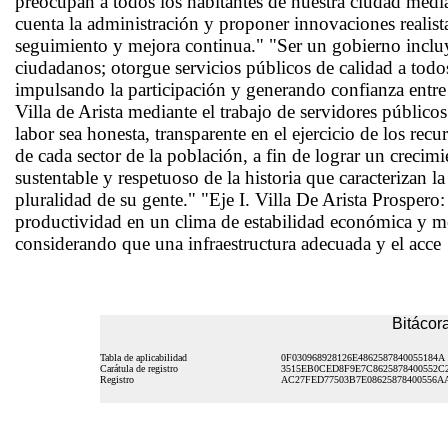
preocupan a todos los habitantes de nuestra ciudad median
cuenta la administración y proponer innovaciones realist
seguimiento y mejora continua." "Ser un gobierno incluye
ciudadanos; otorgue servicios públicos de calidad a todos
impulsando la participación y generando confianza entre
Villa de Arista mediante el trabajo de servidores público
labor sea honesta, transparente en el ejercicio de los rec
de cada sector de la población, a fin de lograr un crecimi
sustentable y respetuoso de la historia que caracterizan la
pluralidad de su gente." "Eje I. Villa De Arista Prospero
productividad en un clima de estabilidad económica y me
considerando que una infraestructura adecuada y el acce
Bitácora
Tabla de aplicabilidad
0F030968928126E4862587840055184A
Carátula de registro
3515EB0CED8F9E7C8625878400552C
Registro
AC27FED77503B7E08625878400556A