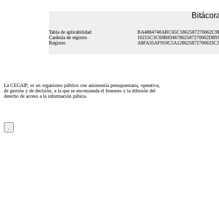
Bitácora
Tabla de aplicabilidad
BA4884740ABC65C1862587270062C9
Carátula de registro
10215C3C69B83467862587270062D89
Registro
A8FA35AF910C5A128625872700633C
La CEGAIP, es un organismo público con autonomía presupuestaria, operativa,
de gestión y de decisión, a la que se encomienda el fomento y la difusión del
derecho de acceso a la información púbica.