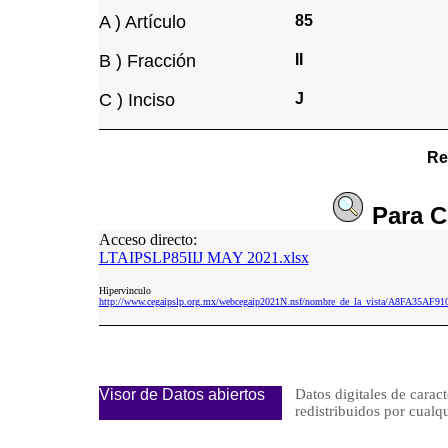
A ) Artículo
85
B ) Fracción
II
C ) Inciso
J
Re
Para
C
Acceso directo:
LTAIPSLP85IIJ MAY 2021.xlsx
Hipervinculo
http://www.cegaipslp.org.mx/webcegaip2021N.nsf/nombre_de_la_vista/A8FA35A
Visor de Datos abiertos
Datos digitales de caract
redistribuidos por cu