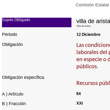
Comisión Estatal
Sujeto Obligado
villa de arist
Villa de Arista
Periodo
12 Diciembre
Obligación
Las condicion
laborales del
en especie o 
públicos.
Obligación específica.
Recursos públ
A ) Artículo
84
B ) Fracción
XXI