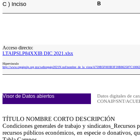
C ) Inciso
B
Acceso directo:
LTAIPSLP84XXIB DIC 2021.xlsx
Hipervinculo
http://www.cegaipslp.org.mx/webcegaip2021N.nsf/nombre_de_la_vista/A759B5F003B3F20B862587C10
Visor de Datos abiertos
Datos digitales de car
CONAIP/SNT/ACUER
TÍTULO NOMBRE CORTO DESCRIPCIÓN
Condiciones generales de trabajo y sindicatos_Recursos 
recursos públicos económicos, en especie o donativos, qu
Tabla Campos