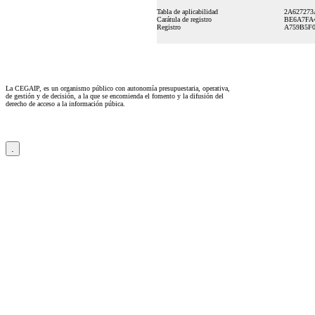
Tabla de aplicabilidad
2A627273
Carátula de registro
BE6A7FA
Registro
A759B5F0
La CEGAIP, es un organismo público con autonomía presupuestaria, operativa,
de gestión y de decisión, a la que se encomienda el fomento y la difusión del
derecho de acceso a la información púbica.