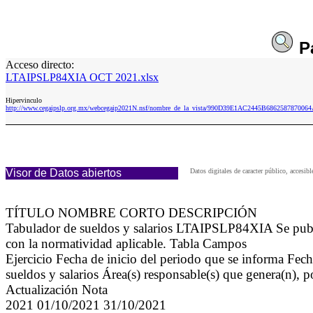
P
Acceso directo:
LTAIPSLP84XIA OCT 2021.xlsx
Hipervinculo
http://www.cegaipslp.org.mx/webcegaip2021N.nsf/nombre_de_la_vista/990D39E1AC2445B6862587870
Visor de Datos abiertos
Datos digitales de caracter público, acce
TÍTULO NOMBRE CORTO DESCRIPCIÓN
Tabulador de sueldos y salarios LTAIPSLP84XIA Se public
con la normatividad aplicable. Tabla Campos
Ejercicio Fecha de inicio del periodo que se informa Fech
sueldos y salarios Área(s) responsable(s) que genera(n), 
Actualización Nota
2021 01/10/2021 31/10/2021