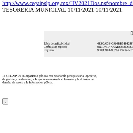
http://www.cegaipslp.org.mx/HV2021Dos.nsf/nombre
TESORERIA MUNICIPAL 10/11/2021 10/11/2021
B
Tabla de aplicabilidad
6E8CAD84C916BB3486258
Carátula de registro
9B3D7514776AD825862587
Registro
990D39E1AC2445B6862587
La CEGAIP, es un organismo público con autonomía presupuestaria, operativa,
de gestión y de decisión, a la que se encomienda el fomento y la difusión del
derecho de acceso a la información púbica.