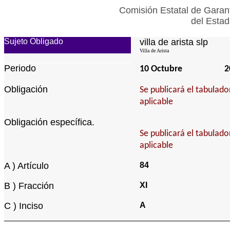
Comisión Estatal de Garant
del Estad
Sujeto Obligado
villa de arista slp
Villa de Arista
Periodo
10 Octubre
2
Obligación
Se publicará el tabulad
aplicable
Obligación específica.
Se publicará el tabulad
aplicable
A ) Artículo
84
B ) Fracción
XI
C ) Inciso
A